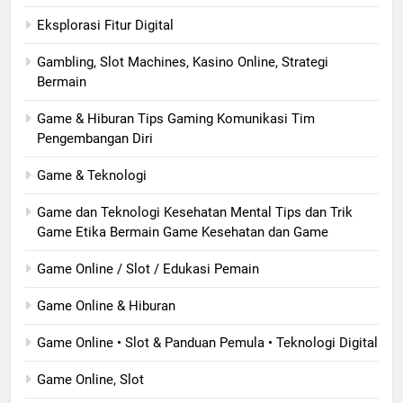
Eksplorasi Fitur Digital
Gambling, Slot Machines, Kasino Online, Strategi
Bermain
Game & Hiburan Tips Gaming Komunikasi Tim
Pengembangan Diri
Game & Teknologi
Game dan Teknologi Kesehatan Mental Tips dan Trik
Game Etika Bermain Game Kesehatan dan Game
Game Online / Slot / Edukasi Pemain
Game Online & Hiburan
Game Online • Slot & Panduan Pemula • Teknologi Digital
Game Online, Slot