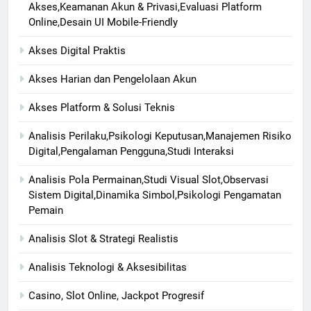
Akses,Keamanan Akun & Privasi,Evaluasi Platform
Online,Desain UI Mobile-Friendly
Akses Digital Praktis
Akses Harian dan Pengelolaan Akun
Akses Platform & Solusi Teknis
Analisis Perilaku,Psikologi Keputusan,Manajemen Risiko
Digital,Pengalaman Pengguna,Studi Interaksi
Analisis Pola Permainan,Studi Visual Slot,Observasi
Sistem Digital,Dinamika Simbol,Psikologi Pengamatan
Pemain
Analisis Slot & Strategi Realistis
Analisis Teknologi & Aksesibilitas
Casino, Slot Online, Jackpot Progresif