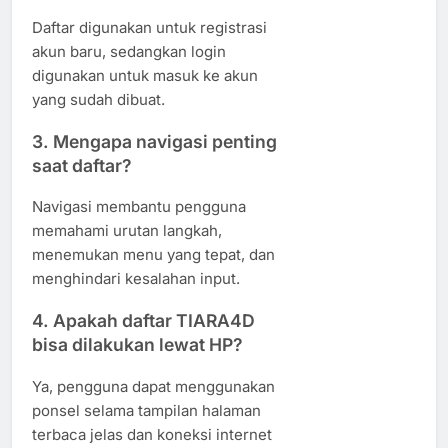
Daftar digunakan untuk registrasi
akun baru, sedangkan login
digunakan untuk masuk ke akun
yang sudah dibuat.
3. Mengapa navigasi penting
saat daftar?
Navigasi membantu pengguna
memahami urutan langkah,
menemukan menu yang tepat, dan
menghindari kesalahan input.
4. Apakah daftar TIARA4D
bisa dilakukan lewat HP?
Ya, pengguna dapat menggunakan
ponsel selama tampilan halaman
terbaca jelas dan koneksi internet