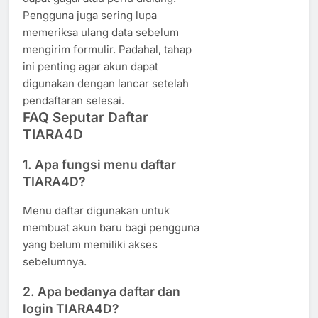
Pengguna juga sering lupa
memeriksa ulang data sebelum
mengirim formulir. Padahal, tahap
ini penting agar akun dapat
digunakan dengan lancar setelah
pendaftaran selesai.
FAQ Seputar Daftar
TIARA4D
1. Apa fungsi menu daftar
TIARA4D?
Menu daftar digunakan untuk
membuat akun baru bagi pengguna
yang belum memiliki akses
sebelumnya.
2. Apa bedanya daftar dan
login TIARA4D?