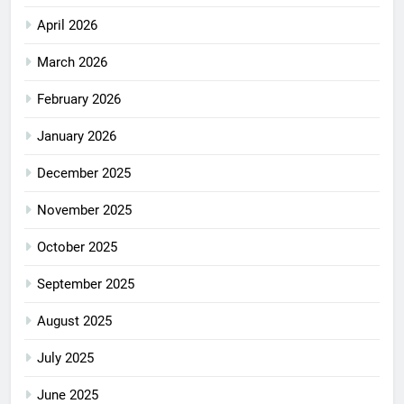
April 2026
March 2026
February 2026
January 2026
December 2025
November 2025
October 2025
September 2025
August 2025
July 2025
June 2025