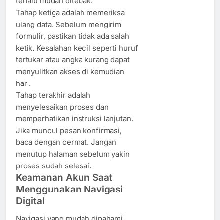
terlalu mudah ditebak.
Tahap ketiga adalah memeriksa
ulang data. Sebelum mengirim
formulir, pastikan tidak ada salah
ketik. Kesalahan kecil seperti huruf
tertukar atau angka kurang dapat
menyulitkan akses di kemudian
hari.
Tahap terakhir adalah
menyelesaikan proses dan
memperhatikan instruksi lanjutan.
Jika muncul pesan konfirmasi,
baca dengan cermat. Jangan
menutup halaman sebelum yakin
proses sudah selesai.
Keamanan Akun Saat
Menggunakan Navigasi
Digital
Navigasi yang mudah dipahami