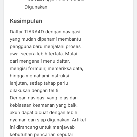
Digunakan
Kesimpulan
Daftar TIARA4D dengan navigasi
yang mudah dipahami membantu
pengguna baru menjalani proses
awal secara lebih tertata. Mulai
dari mengenali menu daftar,
mengisi formulir, memeriksa data,
hingga memahami instruksi
lanjutan, setiap tahap perlu
dilakukan dengan teliti.
Dengan navigasi yang jelas dan
kebiasaan keamanan yang baik,
akun dapat dibuat dengan lebih
nyaman dan siap digunakan. Artikel
ini dirancang untuk menjawab
kebutuhan pencarian seputar