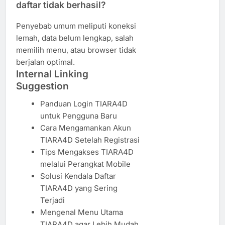
daftar tidak berhasil?
Penyebab umum meliputi koneksi
lemah, data belum lengkap, salah
memilih menu, atau browser tidak
berjalan optimal.
Internal Linking
Suggestion
Panduan Login TIARA4D
untuk Pengguna Baru
Cara Mengamankan Akun
TIARA4D Setelah Registrasi
Tips Mengakses TIARA4D
melalui Perangkat Mobile
Solusi Kendala Daftar
TIARA4D yang Sering
Terjadi
Mengenal Menu Utama
TIARA4D agar Lebih Mudah