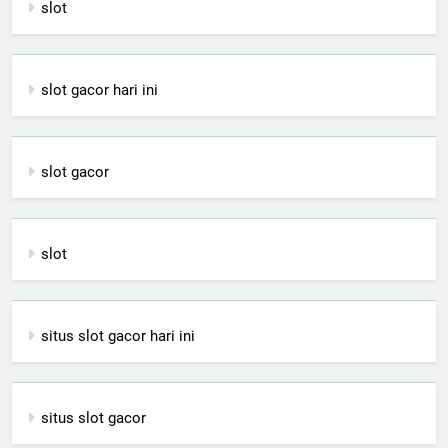
slot
slot gacor hari ini
slot gacor
slot
situs slot gacor hari ini
situs slot gacor