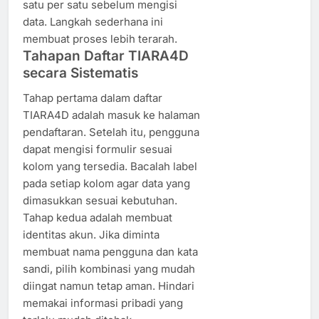
satu per satu sebelum mengisi
data. Langkah sederhana ini
membuat proses lebih terarah.
Tahapan Daftar TIARA4D
secara Sistematis
Tahap pertama dalam daftar
TIARA4D adalah masuk ke halaman
pendaftaran. Setelah itu, pengguna
dapat mengisi formulir sesuai
kolom yang tersedia. Bacalah label
pada setiap kolom agar data yang
dimasukkan sesuai kebutuhan.
Tahap kedua adalah membuat
identitas akun. Jika diminta
membuat nama pengguna dan kata
sandi, pilih kombinasi yang mudah
diingat namun tetap aman. Hindari
memakai informasi pribadi yang