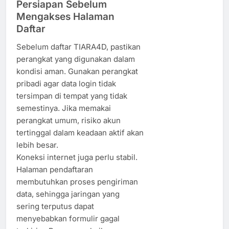
Persiapan Sebelum
Mengakses Halaman
Daftar
Sebelum daftar TIARA4D, pastikan
perangkat yang digunakan dalam
kondisi aman. Gunakan perangkat
pribadi agar data login tidak
tersimpan di tempat yang tidak
semestinya. Jika memakai
perangkat umum, risiko akun
tertinggal dalam keadaan aktif akan
lebih besar.
Koneksi internet juga perlu stabil.
Halaman pendaftaran
membutuhkan proses pengiriman
data, sehingga jaringan yang
sering terputus dapat
menyebabkan formulir gagal