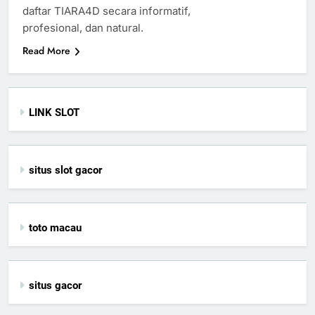
daftar TIARA4D secara informatif,
profesional, dan natural.
Read More
LINK SLOT
situs slot gacor
toto macau
situs gacor