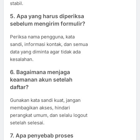
stabil.
5. Apa yang harus diperiksa
sebelum mengirim formulir?
Periksa nama pengguna, kata
sandi, informasi kontak, dan semua
data yang diminta agar tidak ada
kesalahan.
6. Bagaimana menjaga
keamanan akun setelah
daftar?
Gunakan kata sandi kuat, jangan
membagikan akses, hindari
perangkat umum, dan selalu logout
setelah selesai.
7. Apa penyebab proses