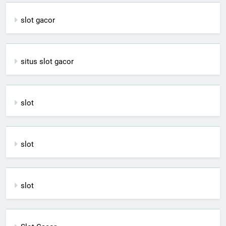
slot gacor
situs slot gacor
slot
slot
slot