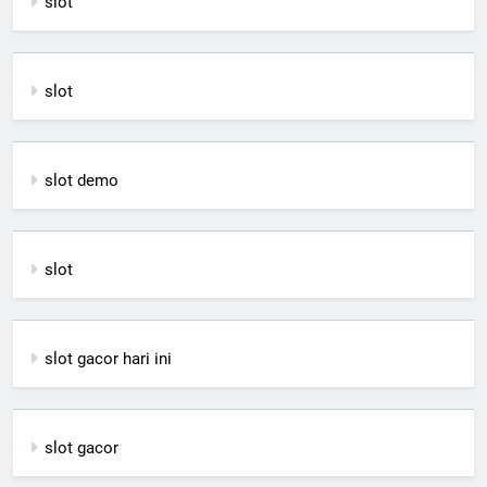
slot
slot
slot demo
slot
slot gacor hari ini
slot gacor