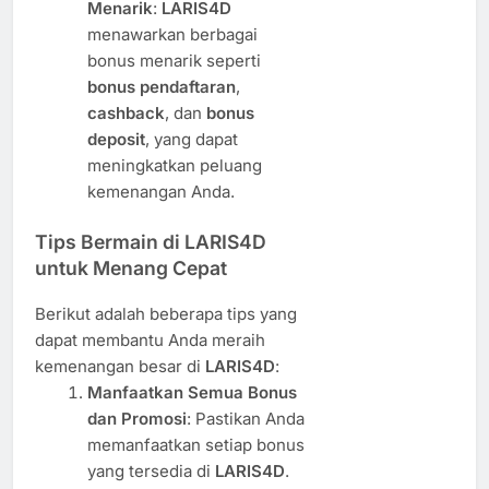
Menarik
:
LARIS4D
menawarkan berbagai
bonus menarik seperti
bonus pendaftaran
,
cashback
, dan
bonus
deposit
, yang dapat
meningkatkan peluang
kemenangan Anda.
Tips Bermain di LARIS4D
untuk Menang Cepat
Berikut adalah beberapa tips yang
dapat membantu Anda meraih
kemenangan besar di
LARIS4D
:
Manfaatkan Semua Bonus
dan Promosi
: Pastikan Anda
memanfaatkan setiap bonus
yang tersedia di
LARIS4D
.