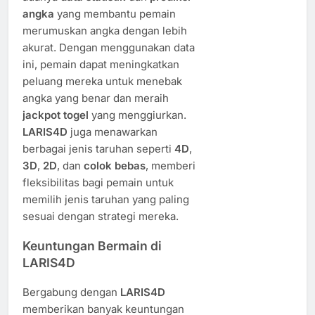
angka
yang membantu pemain
merumuskan angka dengan lebih
akurat. Dengan menggunakan data
ini, pemain dapat meningkatkan
peluang mereka untuk menebak
angka yang benar dan meraih
jackpot togel
yang menggiurkan.
LARIS4D
juga menawarkan
berbagai jenis taruhan seperti
4D
,
3D
,
2D
, dan
colok bebas
, memberi
fleksibilitas bagi pemain untuk
memilih jenis taruhan yang paling
sesuai dengan strategi mereka.
Keuntungan Bermain di
LARIS4D
Bergabung dengan
LARIS4D
memberikan banyak keuntungan