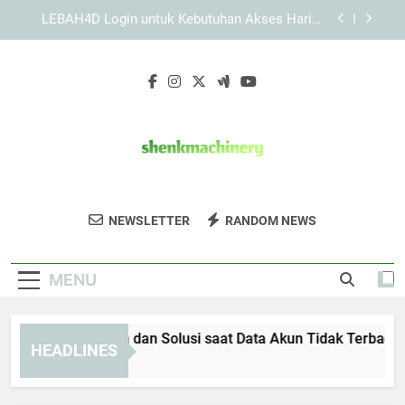
Skip
Login KAYA787 dan Langkah Mengatasi Halaman
to
Tidak Merespons
content
Panduan Memeriksa Ruang Penyimpanan
sebelum Membuka KAYA787 Login
EDWINSLOT Login dan Solusi saat Data Akun
Tidak Terbaca dengan Benar
LEBAH4D Login untuk Kebutuhan Akses Harian
yang Lebih Fleksibel dan Teratur
Login KAYA787 dan Langkah Mengatasi Halaman
Tidak Merespons
Shenk Machinery
Dapatkan Mesin Industri Berkualitas Dari
Panduan Memeriksa Ruang Penyimpanan
NEWSLETTER
RANDOM NEWS
sebelum Membuka KAYA787 Login
Shenk Machinery. Pilihan Terbaik Untuk
Efisiensi Produksi Anda.
MENU
WINSLOT Login dan Solusi saat Data Akun Tidak Terbaca den
HEADLINES
Weeks Ago