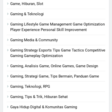
Game, Hiburan, Slot
Gaming & Teknologi
Gaming Lifestyle Game Management Game Optimization
Player Experience Personal Skill Improvement
Gaming Media & Community
Gaming Strategy Esports Tips Game Tactics Competitive
Gaming Gameplay Optimization
Gaming, Analisis Game, Online Games, Game Design
Gaming, Strategi Game, Tips Bermain, Panduan Game
Gaming, Teknologi, RPG
Gaming, Tips & Trik, Hiburan Sehat
Gaya Hidup Digital & Komunitas Gaming