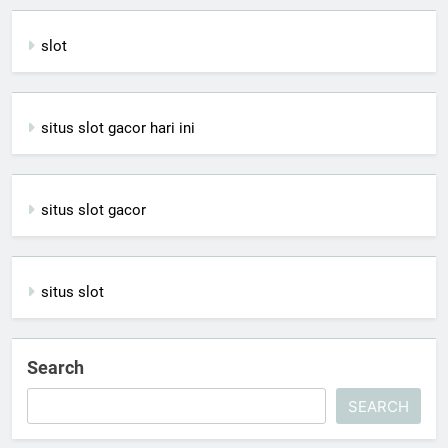
slot
situs slot gacor hari ini
situs slot gacor
situs slot
Search
SEARCH