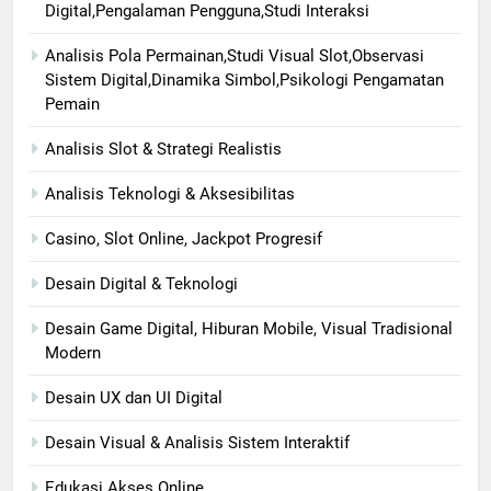
Digital,Pengalaman Pengguna,Studi Interaksi
Analisis Pola Permainan,Studi Visual Slot,Observasi
Sistem Digital,Dinamika Simbol,Psikologi Pengamatan
Pemain
Analisis Slot & Strategi Realistis
Analisis Teknologi & Aksesibilitas
Casino, Slot Online, Jackpot Progresif
Desain Digital & Teknologi
Desain Game Digital, Hiburan Mobile, Visual Tradisional
Modern
Desain UX dan UI Digital
Desain Visual & Analisis Sistem Interaktif
Edukasi Akses Online