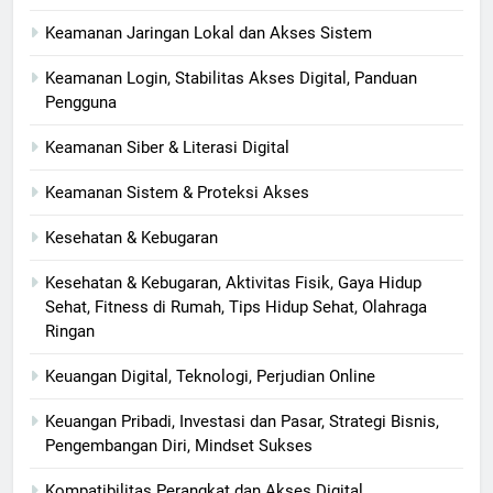
Keamanan Jaringan Lokal dan Akses Sistem
Keamanan Login, Stabilitas Akses Digital, Panduan
Pengguna
Keamanan Siber & Literasi Digital
Keamanan Sistem & Proteksi Akses
Kesehatan & Kebugaran
Kesehatan & Kebugaran, Aktivitas Fisik, Gaya Hidup
Sehat, Fitness di Rumah, Tips Hidup Sehat, Olahraga
Ringan
Keuangan Digital, Teknologi, Perjudian Online
Keuangan Pribadi, Investasi dan Pasar, Strategi Bisnis,
Pengembangan Diri, Mindset Sukses
Kompatibilitas Perangkat dan Akses Digital