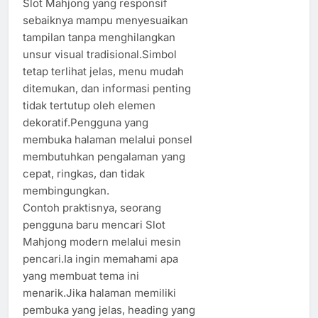
Slot Mahjong yang responsif
sebaiknya mampu menyesuaikan
tampilan tanpa menghilangkan
unsur visual tradisional.Simbol
tetap terlihat jelas, menu mudah
ditemukan, dan informasi penting
tidak tertutup oleh elemen
dekoratif.Pengguna yang
membuka halaman melalui ponsel
membutuhkan pengalaman yang
cepat, ringkas, dan tidak
membingungkan.
Contoh praktisnya, seorang
pengguna baru mencari Slot
Mahjong modern melalui mesin
pencari.Ia ingin memahami apa
yang membuat tema ini
menarik.Jika halaman memiliki
pembuka yang jelas, heading yang