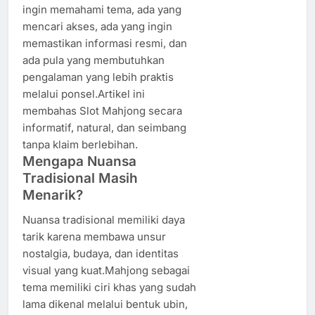
ingin memahami tema, ada yang
mencari akses, ada yang ingin
memastikan informasi resmi, dan
ada pula yang membutuhkan
pengalaman yang lebih praktis
melalui ponsel.Artikel ini
membahas Slot Mahjong secara
informatif, natural, dan seimbang
tanpa klaim berlebihan.
Mengapa Nuansa
Tradisional Masih
Menarik?
Nuansa tradisional memiliki daya
tarik karena membawa unsur
nostalgia, budaya, dan identitas
visual yang kuat.Mahjong sebagai
tema memiliki ciri khas yang sudah
lama dikenal melalui bentuk ubin,