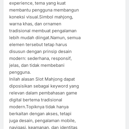
experience, tema yang kuat
membantu pengguna membangun
koneksi visual.Simbol mahjong,
warna khas, dan ornamen
tradisional membuat pengalaman
lebih mudah diingat.Namun, semua
elemen tersebut tetap harus
disusun dengan prinsip desain
modern: sederhana, responsif,
jelas, dan tidak membebani
pengguna.
Inilah alasan Slot Mahjong dapat
diposisikan sebagai keyword yang
relevan dalam pembahasan game
digital bertema tradisional
modern.Topiknya tidak hanya
berkaitan dengan akses, tetapi
juga desain, pengalaman mobile,
navigasi, keamanan, dan identitas