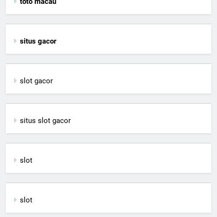
toto macau
situs gacor
slot gacor
situs slot gacor
slot
slot