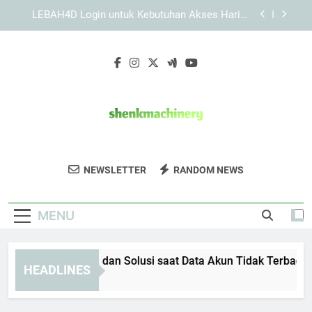
Skip
Login KAYA787 dan Langkah Mengatasi Halaman
to
Tidak Merespons
content
Panduan Memeriksa Ruang Penyimpanan
sebelum Membuka KAYA787 Login
EDWINSLOT Login dan Solusi saat Data Akun
Tidak Terbaca dengan Benar
LEBAH4D Login untuk Kebutuhan Akses Harian
yang Lebih Fleksibel dan Teratur
Login KAYA787 dan Langkah Mengatasi Halaman
Tidak Merespons
Shenk Machinery
Dapatkan Mesin Industri Berkualitas Dari
Panduan Memeriksa Ruang Penyimpanan
NEWSLETTER
RANDOM NEWS
sebelum Membuka KAYA787 Login
Shenk Machinery. Pilihan Terbaik Untuk
Efisiensi Produksi Anda.
MENU
WINSLOT Login dan Solusi saat Data Akun Tidak Terbaca den
HEADLINES
Weeks Ago