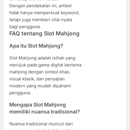
Dengan pendekatan ini, artikel
tidak hanya memperkuat keyword,
tetapi juga memberi nilai nyata
bagi pengguna.
FAQ tentang Slot Mahjong
Apa itu Slot Mahjong?
Slot Mahjong adalah istilah yang
merujuk pada game digital bertema
mahjong dengan simbol khas,
visual klasik, dan penyajian
modern yang mudah dipahami
pengguna.
Mengapa Slot Mahjong
memiliki nuansa tradisional?
Nuansa tradisional muncul dari