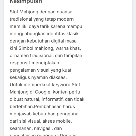
Kesimpulan
Slot Mahjong dengan nuansa
tradisional yang tetap modern
memiliki daya tarik karena mampu
menggabungkan identitas klasik
dengan kebutuhan digital masa
kini.Simbol mahjong, warna khas,
ornamen tradisional, dan tampilan
responsif menciptakan
pengalaman visual yang kuat
sekaligus nyaman diakses.
Untuk memperkuat keyword Slot
Mahjong di Google, konten perlu
dibuat natural, informatif, dan tidak
berlebihan.Pembahasan harus
menjawab kebutuhan pengguna
dari sisi visual, akses mobile,
keamanan, navigasi, dan
pengalaman pengguna.Dengan