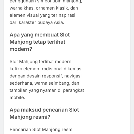
penggunaan simbol ubin mahjong,
warna khas, ornamen klasik, dan
elemen visual yang terinspirasi
dari karakter budaya Asia.
Apa yang membuat Slot
Mahjong tetap terlihat
modern?
Slot Mahjong terlihat modern
ketika elemen tradisional dikemas
dengan desain responsif, navigasi
sederhana, warna seimbang, dan
tampilan yang nyaman di perangkat
mobile.
Apa maksud pencarian Slot
Mahjong resmi?
Pencarian Slot Mahjong resmi