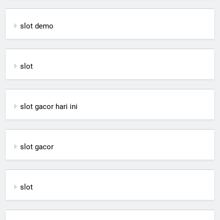
slot demo
slot
slot gacor hari ini
slot gacor
slot