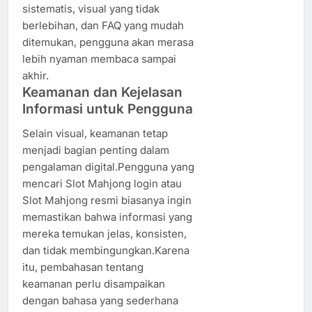
sistematis, visual yang tidak
berlebihan, dan FAQ yang mudah
ditemukan, pengguna akan merasa
lebih nyaman membaca sampai
akhir.
Keamanan dan Kejelasan
Informasi untuk Pengguna
Selain visual, keamanan tetap
menjadi bagian penting dalam
pengalaman digital.Pengguna yang
mencari Slot Mahjong login atau
Slot Mahjong resmi biasanya ingin
memastikan bahwa informasi yang
mereka temukan jelas, konsisten,
dan tidak membingungkan.Karena
itu, pembahasan tentang
keamanan perlu disampaikan
dengan bahasa yang sederhana