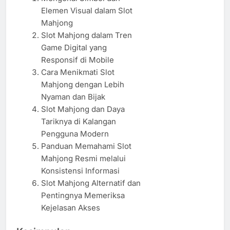
Elemen Visual dalam Slot
Mahjong
Slot Mahjong dalam Tren
Game Digital yang
Responsif di Mobile
Cara Menikmati Slot
Mahjong dengan Lebih
Nyaman dan Bijak
Slot Mahjong dan Daya
Tariknya di Kalangan
Pengguna Modern
Panduan Memahami Slot
Mahjong Resmi melalui
Konsistensi Informasi
Slot Mahjong Alternatif dan
Pentingnya Memeriksa
Kejelasan Akses