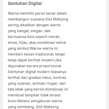
Sentuhan Digital
Warna memiliki peran besar dalam
membangun suasana.Slot Mahjong
sering dikaitkan dengan warna
yang hangat, elegan, dan
bernuansa Asia seperti merah,
emas, hijau, atau kombinasi netral
yang lembut.Warna-warna ini
memberi kesan tradisional, tetapi
tetap dapat terlihat modern jika
digunakan secara proporsional.
Sentuhan digital modern biasanya
terlihat dari gradasi halus, kontras
yang nyaman, animasi ringan, dan
tata letak yang bersih.Kombinasi ini
membuat tampilan tidak terasa
kuno.Melalui pengaturan warna
yang seimbang, Slot Mahjong