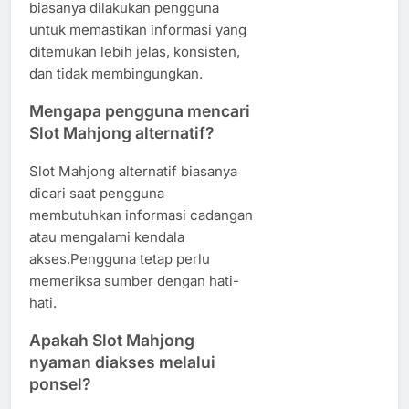
biasanya dilakukan pengguna
untuk memastikan informasi yang
ditemukan lebih jelas, konsisten,
dan tidak membingungkan.
Mengapa pengguna mencari
Slot Mahjong alternatif?
Slot Mahjong alternatif biasanya
dicari saat pengguna
membutuhkan informasi cadangan
atau mengalami kendala
akses.Pengguna tetap perlu
memeriksa sumber dengan hati-
hati.
Apakah Slot Mahjong
nyaman diakses melalui
ponsel?