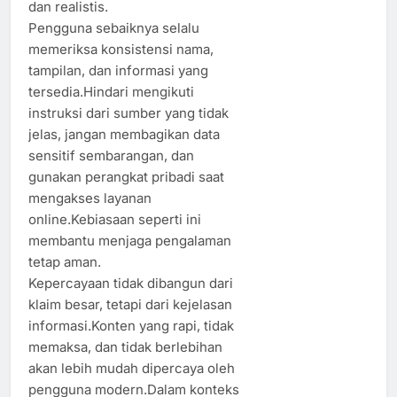
dan realistis.
Pengguna sebaiknya selalu
memeriksa konsistensi nama,
tampilan, dan informasi yang
tersedia.Hindari mengikuti
instruksi dari sumber yang tidak
jelas, jangan membagikan data
sensitif sembarangan, dan
gunakan perangkat pribadi saat
mengakses layanan
online.Kebiasaan seperti ini
membantu menjaga pengalaman
tetap aman.
Kepercayaan tidak dibangun dari
klaim besar, tetapi dari kejelasan
informasi.Konten yang rapi, tidak
memaksa, dan tidak berlebihan
akan lebih mudah dipercaya oleh
pengguna modern.Dalam konteks