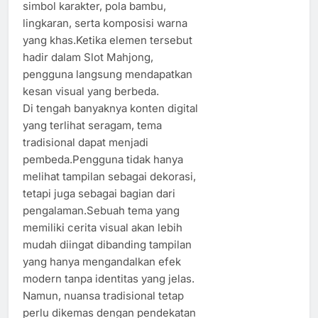
simbol karakter, pola bambu,
lingkaran, serta komposisi warna
yang khas.Ketika elemen tersebut
hadir dalam Slot Mahjong,
pengguna langsung mendapatkan
kesan visual yang berbeda.
Di tengah banyaknya konten digital
yang terlihat seragam, tema
tradisional dapat menjadi
pembeda.Pengguna tidak hanya
melihat tampilan sebagai dekorasi,
tetapi juga sebagai bagian dari
pengalaman.Sebuah tema yang
memiliki cerita visual akan lebih
mudah diingat dibanding tampilan
yang hanya mengandalkan efek
modern tanpa identitas yang jelas.
Namun, nuansa tradisional tetap
perlu dikemas dengan pendekatan