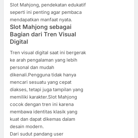
Slot Mahjong, pendekatan edukatif
seperti ini penting agar pembaca
mendapatkan manfaat nyata.
Slot Mahjong sebagai
Bagian dari Tren Visual
Digital
Tren visual digital saat ini bergerak
ke arah pengalaman yang lebih
personal dan mudah
dikenali.Pengguna tidak hanya
mencari sesuatu yang cepat
diakses, tetapi juga tampilan yang
memiliki karakter.Slot Mahjong
cocok dengan tren ini karena
membawa identitas klasik yang
kuat dan dapat dikemas dalam
desain modern.
Dari sudut pandang user