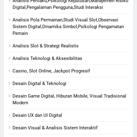
Analisis Perilaku,Psikologi Keputusan,Manajemen Risiko
Digital,Pengalaman Pengguna,Studi Interaksi
Analisis Pola Permainan,Studi Visual Slot,Observasi
Sistem Digital,Dinamika Simbol,Psikologi Pengamatan
Pemain
Analisis Slot & Strategi Realistis
Analisis Teknologi & Aksesibilitas
Casino, Slot Online, Jackpot Progresif
Desain Digital & Teknologi
Desain Game Digital, Hiburan Mobile, Visual Tradisional
Modern
Desain UX dan UI Digital
Desain Visual & Analisis Sistem Interaktif