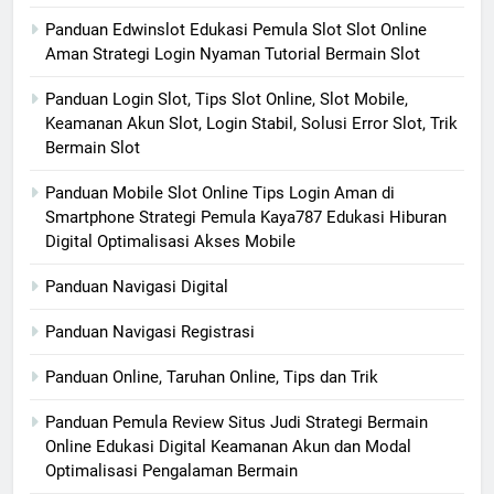
Panduan Edwinslot Edukasi Pemula Slot Slot Online
Aman Strategi Login Nyaman Tutorial Bermain Slot
Panduan Login Slot, Tips Slot Online, Slot Mobile,
Keamanan Akun Slot, Login Stabil, Solusi Error Slot, Trik
Bermain Slot
Panduan Mobile Slot Online Tips Login Aman di
Smartphone Strategi Pemula Kaya787 Edukasi Hiburan
Digital Optimalisasi Akses Mobile
Panduan Navigasi Digital
Panduan Navigasi Registrasi
Panduan Online, Taruhan Online, Tips dan Trik
Panduan Pemula Review Situs Judi Strategi Bermain
Online Edukasi Digital Keamanan Akun dan Modal
Optimalisasi Pengalaman Bermain