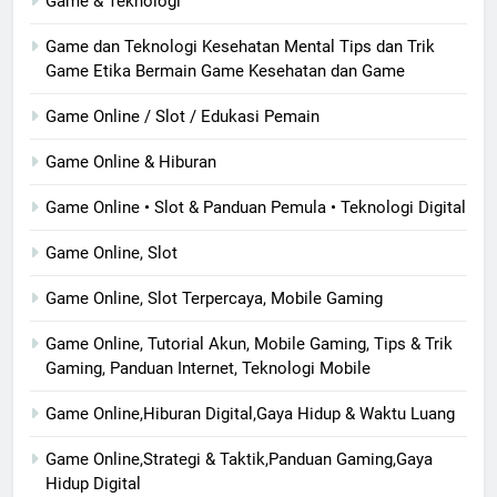
Game & Teknologi
Game dan Teknologi Kesehatan Mental Tips dan Trik
Game Etika Bermain Game Kesehatan dan Game
Game Online / Slot / Edukasi Pemain
Game Online & Hiburan
Game Online • Slot & Panduan Pemula • Teknologi Digital
Game Online, Slot
Game Online, Slot Terpercaya, Mobile Gaming
Game Online, Tutorial Akun, Mobile Gaming, Tips & Trik
Gaming, Panduan Internet, Teknologi Mobile
Game Online,Hiburan Digital,Gaya Hidup & Waktu Luang
Game Online,Strategi & Taktik,Panduan Gaming,Gaya
Hidup Digital