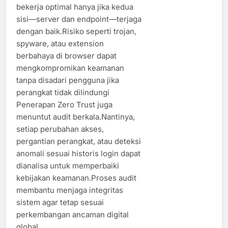
bekerja optimal hanya jika kedua
sisi—server dan endpoint—terjaga
dengan baik.Risiko seperti trojan,
spyware, atau extension
berbahaya di browser dapat
mengkompromikan keamanan
tanpa disadari pengguna jika
perangkat tidak dilindungi
Penerapan Zero Trust juga
menuntut audit berkala.Nantinya,
setiap perubahan akses,
pergantian perangkat, atau deteksi
anomali sesuai historis login dapat
dianalisa untuk memperbaiki
kebijakan keamanan.Proses audit
membantu menjaga integritas
sistem agar tetap sesuai
perkembangan ancaman digital
global