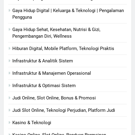
Gaya Hidup Digital | Keluarga & Teknologi | Pengalaman
Pengguna
Gaya Hidup Sehat, Kesehatan, Nutrisi & Gizi,
Pengembangan Diri, Wellness
Hiburan Digital, Mobile Platform, Teknologi Praktis
Infrastruktur & Analitik Sistem
Infrastruktur & Manajemen Operasional
Infrastruktur & Optimasi Sistem
Judi Online, Slot Online, Bonus & Promosi
Judi Slot Online, Teknologi Perjudian, Platform Judi
Kasino & Teknologi