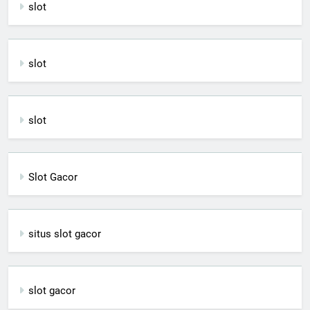
slot
slot
slot
Slot Gacor
situs slot gacor
slot gacor