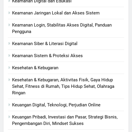
Keamanan Digital dan Edukasi
Keamanan Jaringan Lokal dan Akses Sistem
Keamanan Login, Stabilitas Akses Digital, Panduan
Pengguna
Keamanan Siber & Literasi Digital
Keamanan Sistem & Proteksi Akses
Kesehatan & Kebugaran
Kesehatan & Kebugaran, Aktivitas Fisik, Gaya Hidup
Sehat, Fitness di Rumah, Tips Hidup Sehat, Olahraga
Ringan
Keuangan Digital, Teknologi, Perjudian Online
Keuangan Pribadi, Investasi dan Pasar, Strategi Bisnis,
Pengembangan Diri, Mindset Sukses