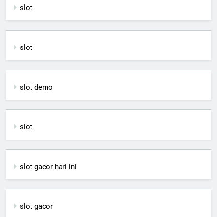
slot
slot
slot demo
slot
slot gacor hari ini
slot gacor