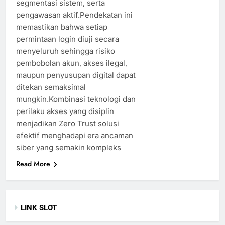
segmentasi sistem, serta
pengawasan aktif.Pendekatan ini
memastikan bahwa setiap
permintaan login diuji secara
menyeluruh sehingga risiko
pembobolan akun, akses ilegal,
maupun penyusupan digital dapat
ditekan semaksimal
mungkin.Kombinasi teknologi dan
perilaku akses yang disiplin
menjadikan Zero Trust solusi
efektif menghadapi era ancaman
siber yang semakin kompleks
Read More
LINK SLOT