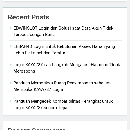
Recent Posts
EDWINSLOT Login dan Solusi saat Data Akun Tidak
Terbaca dengan Benar
LEBAH4D Login untuk Kebutuhan Akses Harian yang
Lebih Fleksibel dan Teratur
Login KAYA787 dan Langkah Mengatasi Halaman Tidak
Merespons
Panduan Memeriksa Ruang Penyimpanan sebelum
Membuka KAYA787 Login
Panduan Mengecek Kompatibilitas Perangkat untuk
Login KAYA787 secara Tepat