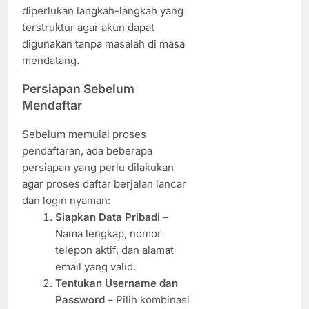
diperlukan langkah-langkah yang
terstruktur agar akun dapat
digunakan tanpa masalah di masa
mendatang.
Persiapan Sebelum
Mendaftar
Sebelum memulai proses
pendaftaran, ada beberapa
persiapan yang perlu dilakukan
agar proses daftar berjalan lancar
dan login nyaman:
Siapkan Data Pribadi
–
Nama lengkap, nomor
telepon aktif, dan alamat
email yang valid.
Tentukan Username dan
Password
– Pilih kombinasi