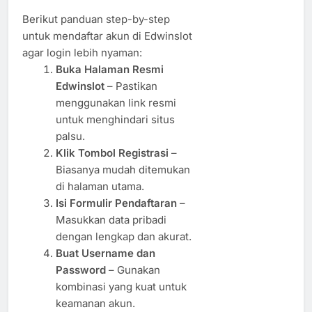
Berikut panduan step-by-step
untuk mendaftar akun di Edwinslot
agar login lebih nyaman:
Buka Halaman Resmi
Edwinslot
– Pastikan
menggunakan link resmi
untuk menghindari situs
palsu.
Klik Tombol Registrasi
–
Biasanya mudah ditemukan
di halaman utama.
Isi Formulir Pendaftaran
–
Masukkan data pribadi
dengan lengkap dan akurat.
Buat Username dan
Password
– Gunakan
kombinasi yang kuat untuk
keamanan akun.