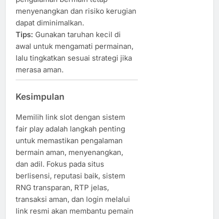
menyenangkan dan risiko kerugian
dapat diminimalkan.
Tips:
Gunakan taruhan kecil di
awal untuk mengamati permainan,
lalu tingkatkan sesuai strategi jika
merasa aman.
Kesimpulan
Memilih link slot dengan sistem
fair play adalah langkah penting
untuk memastikan pengalaman
bermain aman, menyenangkan,
dan adil. Fokus pada situs
berlisensi, reputasi baik, sistem
RNG transparan, RTP jelas,
transaksi aman, dan login melalui
link resmi akan membantu pemain