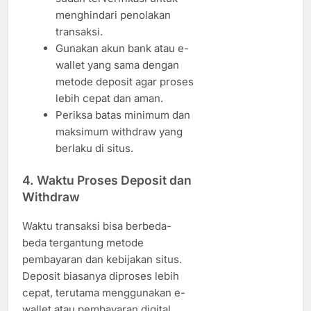
menghindari penolakan
transaksi.
Gunakan akun bank atau e-
wallet yang sama dengan
metode deposit agar proses
lebih cepat dan aman.
Periksa batas minimum dan
maksimum withdraw yang
berlaku di situs.
4. Waktu Proses Deposit dan
Withdraw
Waktu transaksi bisa berbeda-
beda tergantung metode
pembayaran dan kebijakan situs.
Deposit biasanya diproses lebih
cepat, terutama menggunakan e-
wallet atau pembayaran digital.