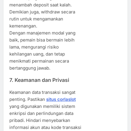
menambah deposit saat kalah.
Demikian juga, withdraw secara
rutin untuk mengamankan
kemenangan.
Dengan manajemen modal yang
baik, pemain bisa bermain lebih
lama, mengurangi risiko
kehilangan uang, dan tetap
menikmati permainan secara
bertanggung jawab.
7. Keamanan dan Privasi
Keamanan data transaksi sangat
penting. Pastikan
situs corlaslot
yang digunakan memiliki sistem
enkripsi dan perlindungan data
pribadi. Hindari menyebarkan
informasi akun atau kode transaksi