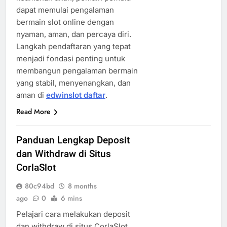
dapat memulai pengalaman
bermain slot online dengan
nyaman, aman, dan percaya diri.
Langkah pendaftaran yang tepat
menjadi fondasi penting untuk
membangun pengalaman bermain
yang stabil, menyenangkan, dan
aman di
edwinslot daftar
.
Read More
Panduan Lengkap Deposit
dan Withdraw di Situs
CorlaSlot
80c94bd
8 months
ago
0
6 mins
Pelajari cara melakukan deposit
dan withdraw di situs CorlaSlot