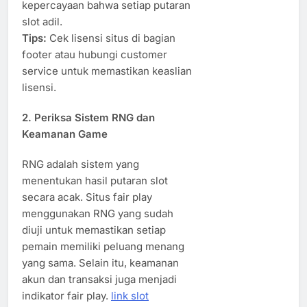
kepercayaan bahwa setiap putaran
slot adil.
Tips:
Cek lisensi situs di bagian
footer atau hubungi customer
service untuk memastikan keaslian
lisensi.
2. Periksa Sistem RNG dan
Keamanan Game
RNG adalah sistem yang
menentukan hasil putaran slot
secara acak. Situs fair play
menggunakan RNG yang sudah
diuji untuk memastikan setiap
pemain memiliki peluang menang
yang sama. Selain itu, keamanan
akun dan transaksi juga menjadi
indikator fair play.
link slot