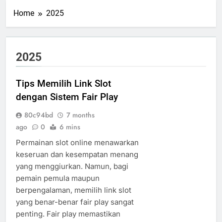
Home
2025
2025
Tips Memilih Link Slot
dengan Sistem Fair Play
80c94bd
7 months
ago
0
6 mins
Permainan slot online menawarkan
keseruan dan kesempatan menang
yang menggiurkan. Namun, bagi
pemain pemula maupun
berpengalaman, memilih link slot
yang benar-benar fair play sangat
penting. Fair play memastikan