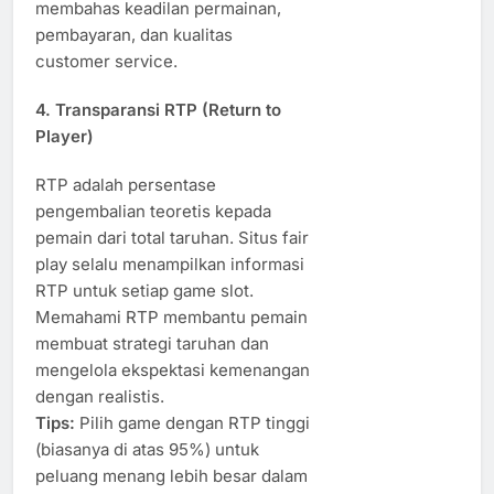
membahas keadilan permainan,
pembayaran, dan kualitas
customer service.
4. Transparansi RTP (Return to
Player)
RTP adalah persentase
pengembalian teoretis kepada
pemain dari total taruhan. Situs fair
play selalu menampilkan informasi
RTP untuk setiap game slot.
Memahami RTP membantu pemain
membuat strategi taruhan dan
mengelola ekspektasi kemenangan
dengan realistis.
Tips:
Pilih game dengan RTP tinggi
(biasanya di atas 95%) untuk
peluang menang lebih besar dalam