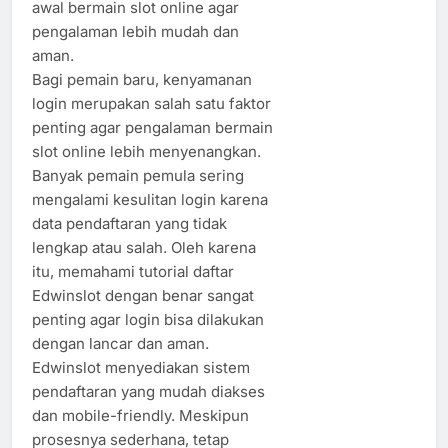
awal bermain slot online agar
pengalaman lebih mudah dan
aman.
Bagi pemain baru, kenyamanan
login merupakan salah satu faktor
penting agar pengalaman bermain
slot online lebih menyenangkan.
Banyak pemain pemula sering
mengalami kesulitan login karena
data pendaftaran yang tidak
lengkap atau salah. Oleh karena
itu, memahami tutorial daftar
Edwinslot dengan benar sangat
penting agar login bisa dilakukan
dengan lancar dan aman.
Edwinslot menyediakan sistem
pendaftaran yang mudah diakses
dan mobile-friendly. Meskipun
prosesnya sederhana, tetap