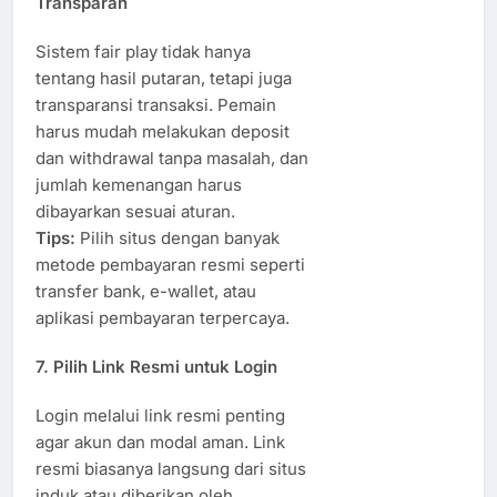
Transparan
Sistem fair play tidak hanya
tentang hasil putaran, tetapi juga
transparansi transaksi. Pemain
harus mudah melakukan deposit
dan withdrawal tanpa masalah, dan
jumlah kemenangan harus
dibayarkan sesuai aturan.
Tips:
Pilih situs dengan banyak
metode pembayaran resmi seperti
transfer bank, e-wallet, atau
aplikasi pembayaran terpercaya.
7. Pilih Link Resmi untuk Login
Login melalui link resmi penting
agar akun dan modal aman. Link
resmi biasanya langsung dari situs
induk atau diberikan oleh