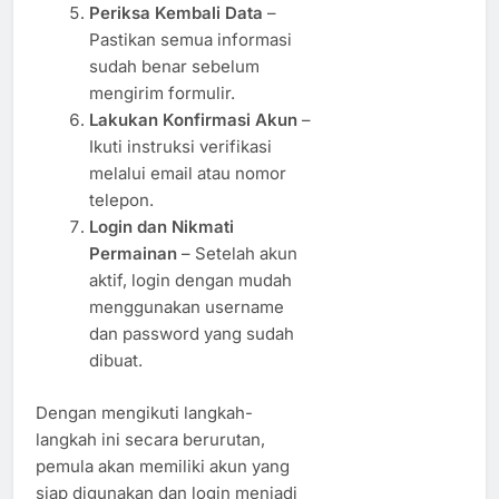
Periksa Kembali Data
–
Pastikan semua informasi
sudah benar sebelum
mengirim formulir.
Lakukan Konfirmasi Akun
–
Ikuti instruksi verifikasi
melalui email atau nomor
telepon.
Login dan Nikmati
Permainan
– Setelah akun
aktif, login dengan mudah
menggunakan username
dan password yang sudah
dibuat.
Dengan mengikuti langkah-
langkah ini secara berurutan,
pemula akan memiliki akun yang
siap digunakan dan login menjadi