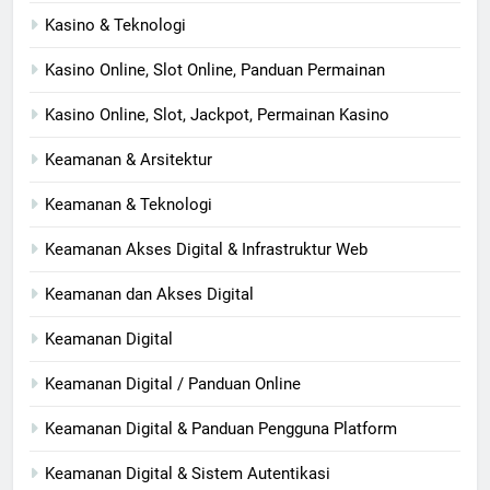
Kasino & Teknologi
Kasino Online, Slot Online, Panduan Permainan
Kasino Online, Slot, Jackpot, Permainan Kasino
Keamanan & Arsitektur
Keamanan & Teknologi
Keamanan Akses Digital & Infrastruktur Web
Keamanan dan Akses Digital
Keamanan Digital
Keamanan Digital / Panduan Online
Keamanan Digital & Panduan Pengguna Platform
Keamanan Digital & Sistem Autentikasi