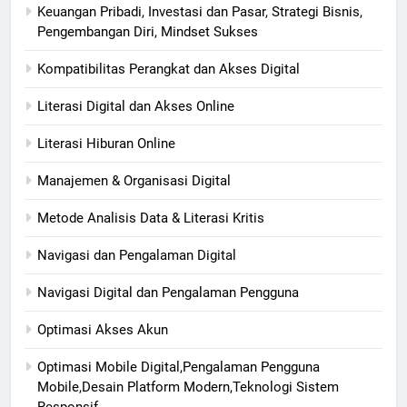
Keuangan Pribadi, Investasi dan Pasar, Strategi Bisnis,
Pengembangan Diri, Mindset Sukses
Kompatibilitas Perangkat dan Akses Digital
Literasi Digital dan Akses Online
Literasi Hiburan Online
Manajemen & Organisasi Digital
Metode Analisis Data & Literasi Kritis
Navigasi dan Pengalaman Digital
Navigasi Digital dan Pengalaman Pengguna
Optimasi Akses Akun
Optimasi Mobile Digital,Pengalaman Pengguna
Mobile,Desain Platform Modern,Teknologi Sistem
Responsif