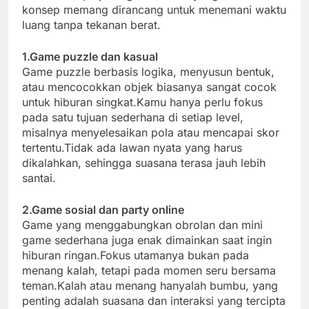
konsep memang dirancang untuk menemani waktu
luang tanpa tekanan berat.
1.Game puzzle dan kasual
Game puzzle berbasis logika, menyusun bentuk,
atau mencocokkan objek biasanya sangat cocok
untuk hiburan singkat.Kamu hanya perlu fokus
pada satu tujuan sederhana di setiap level,
misalnya menyelesaikan pola atau mencapai skor
tertentu.Tidak ada lawan nyata yang harus
dikalahkan, sehingga suasana terasa jauh lebih
santai.
2.Game sosial dan party online
Game yang menggabungkan obrolan dan mini
game sederhana juga enak dimainkan saat ingin
hiburan ringan.Fokus utamanya bukan pada
menang kalah, tetapi pada momen seru bersama
teman.Kalah atau menang hanyalah bumbu, yang
penting adalah suasana dan interaksi yang tercipta