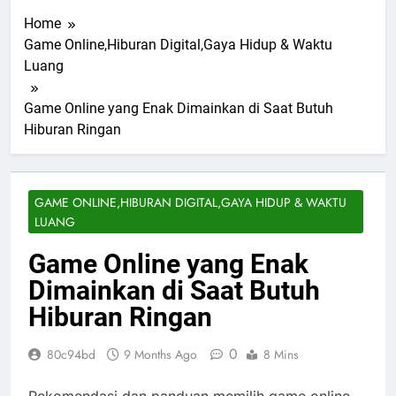
Home
Game Online,Hiburan Digital,Gaya Hidup & Waktu
Luang
Game Online yang Enak Dimainkan di Saat Butuh
Hiburan Ringan
GAME ONLINE,HIBURAN DIGITAL,GAYA HIDUP & WAKTU
LUANG
Game Online yang Enak
Dimainkan di Saat Butuh
Hiburan Ringan
0
80c94bd
9 Months Ago
8 Mins