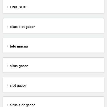
LINK SLOT
situs slot gacor
toto macau
situs gacor
slot gacor
situs slot gacor