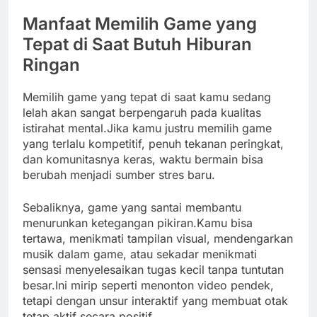
Manfaat Memilih Game yang
Tepat di Saat Butuh Hiburan
Ringan
Memilih game yang tepat di saat kamu sedang
lelah akan sangat berpengaruh pada kualitas
istirahat mental.Jika kamu justru memilih game
yang terlalu kompetitif, penuh tekanan peringkat,
dan komunitasnya keras, waktu bermain bisa
berubah menjadi sumber stres baru.
Sebaliknya, game yang santai membantu
menurunkan ketegangan pikiran.Kamu bisa
tertawa, menikmati tampilan visual, mendengarkan
musik dalam game, atau sekadar menikmati
sensasi menyelesaikan tugas kecil tanpa tuntutan
besar.Ini mirip seperti menonton video pendek,
tetapi dengan unsur interaktif yang membuat otak
tetap aktif secara positif.