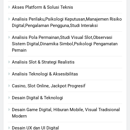
Akses Platform & Solusi Teknis
Analisis Perilaku,Psikologi Keputusan,Manajemen Risiko
Digital,Pengalaman Pengguna,Studi Interaksi
Analisis Pola Permainan,Studi Visual Slot,Observasi
Sistem Digital,Dinamika Simbol,Psikologi Pengamatan
Pemain
Analisis Slot & Strategi Realistis
Analisis Teknologi & Aksesibilitas
Casino, Slot Online, Jackpot Progresif
Desain Digital & Teknologi
Desain Game Digital, Hiburan Mobile, Visual Tradisional
Modern
Desain UX dan UI Digital