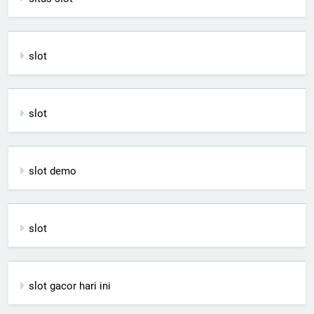
slot
slot
slot demo
slot
slot gacor hari ini