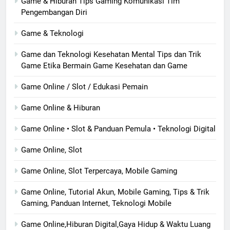
Game & Hiburan Tips Gaming Komunikasi Tim
Pengembangan Diri
Game & Teknologi
Game dan Teknologi Kesehatan Mental Tips dan Trik
Game Etika Bermain Game Kesehatan dan Game
Game Online / Slot / Edukasi Pemain
Game Online & Hiburan
Game Online • Slot & Panduan Pemula • Teknologi Digital
Game Online, Slot
Game Online, Slot Terpercaya, Mobile Gaming
Game Online, Tutorial Akun, Mobile Gaming, Tips & Trik
Gaming, Panduan Internet, Teknologi Mobile
Game Online,Hiburan Digital,Gaya Hidup & Waktu Luang