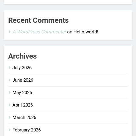
Recent Comments
A WordPress Commenter
on
Hello world!
Archives
July 2026
June 2026
May 2026
April 2026
March 2026
February 2026