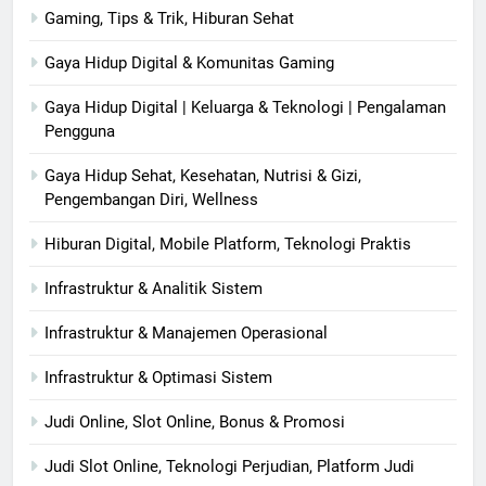
Gaming, Tips & Trik, Hiburan Sehat
Gaya Hidup Digital & Komunitas Gaming
Gaya Hidup Digital | Keluarga & Teknologi | Pengalaman
Pengguna
Gaya Hidup Sehat, Kesehatan, Nutrisi & Gizi,
Pengembangan Diri, Wellness
Hiburan Digital, Mobile Platform, Teknologi Praktis
Infrastruktur & Analitik Sistem
Infrastruktur & Manajemen Operasional
Infrastruktur & Optimasi Sistem
Judi Online, Slot Online, Bonus & Promosi
Judi Slot Online, Teknologi Perjudian, Platform Judi