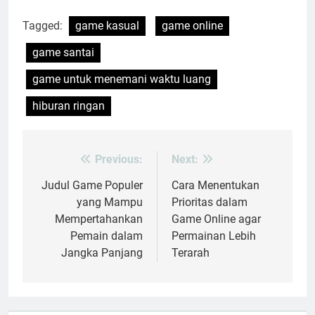
Tagged:
game kasual
game online
game santai
game untuk menemani waktu luang
hiburan ringan
Previous:
Next:
Post
navigation
Judul Game Populer
Cara Menentukan
yang Mampu
Prioritas dalam
Mempertahankan
Game Online agar
Pemain dalam
Permainan Lebih
Jangka Panjang
Terarah