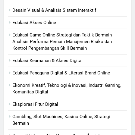
Desain Visual & Analisis Sistem Interaktif
Edukasi Akses Online
Edukasi Game Online Strategi dan Taktik Bermain
Analisis Performa Pemain Manajemen Risiko dan
Kontrol Pengembangan Skill Bermain
Edukasi Keamanan & Akses Digital
Edukasi Pengguna Digital & Literasi Brand Online
Ekonomi Kreatif, Teknologi & Inovasi, Industri Gaming,
Komunitas Digital
Eksplorasi Fitur Digital
Gambling, Slot Machines, Kasino Online, Strategi
Bermain