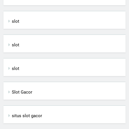
slot
slot
slot
Slot Gacor
situs slot gacor