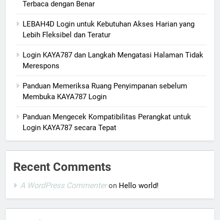
Terbaca dengan Benar
LEBAH4D Login untuk Kebutuhan Akses Harian yang
Lebih Fleksibel dan Teratur
Login KAYA787 dan Langkah Mengatasi Halaman Tidak
Merespons
Panduan Memeriksa Ruang Penyimpanan sebelum
Membuka KAYA787 Login
Panduan Mengecek Kompatibilitas Perangkat untuk
Login KAYA787 secara Tepat
Recent Comments
A WordPress Commenter
on
Hello world!