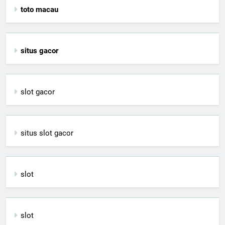
toto macau
situs gacor
slot gacor
situs slot gacor
slot
slot