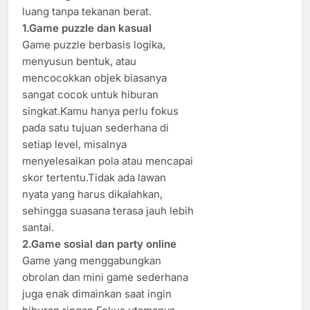
luang tanpa tekanan berat.
1.Game puzzle dan kasual
Game puzzle berbasis logika,
menyusun bentuk, atau
mencocokkan objek biasanya
sangat cocok untuk hiburan
singkat.Kamu hanya perlu fokus
pada satu tujuan sederhana di
setiap level, misalnya
menyelesaikan pola atau mencapai
skor tertentu.Tidak ada lawan
nyata yang harus dikalahkan,
sehingga suasana terasa jauh lebih
santai.
2.Game sosial dan party online
Game yang menggabungkan
obrolan dan mini game sederhana
juga enak dimainkan saat ingin