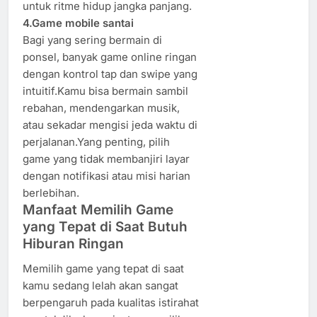
untuk ritme hidup jangka panjang.
4.Game mobile santai
Bagi yang sering bermain di
ponsel, banyak game online ringan
dengan kontrol tap dan swipe yang
intuitif.Kamu bisa bermain sambil
rebahan, mendengarkan musik,
atau sekadar mengisi jeda waktu di
perjalanan.Yang penting, pilih
game yang tidak membanjiri layar
dengan notifikasi atau misi harian
berlebihan.
Manfaat Memilih Game
yang Tepat di Saat Butuh
Hiburan Ringan
Memilih game yang tepat di saat
kamu sedang lelah akan sangat
berpengaruh pada kualitas istirahat