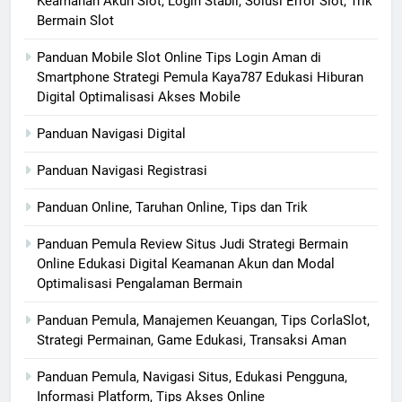
Keamanan Akun Slot, Login Stabil, Solusi Error Slot, Trik
Bermain Slot
Panduan Mobile Slot Online Tips Login Aman di
Smartphone Strategi Pemula Kaya787 Edukasi Hiburan
Digital Optimalisasi Akses Mobile
Panduan Navigasi Digital
Panduan Navigasi Registrasi
Panduan Online, Taruhan Online, Tips dan Trik
Panduan Pemula Review Situs Judi Strategi Bermain
Online Edukasi Digital Keamanan Akun dan Modal
Optimalisasi Pengalaman Bermain
Panduan Pemula, Manajemen Keuangan, Tips CorlaSlot,
Strategi Permainan, Game Edukasi, Transaksi Aman
Panduan Pemula, Navigasi Situs, Edukasi Pengguna,
Informasi Platform, Tips Akses Online