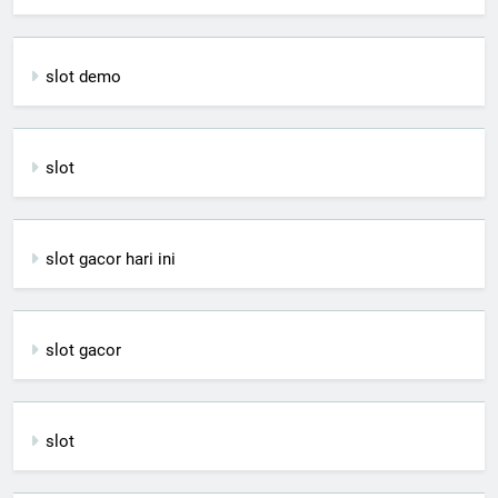
slot demo
slot
slot gacor hari ini
slot gacor
slot