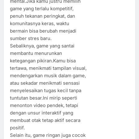
mental.Jika kamu justru memilih
game yang terlalu kompetitif,
penuh tekanan peringkat, dan
komunitasnya keras, waktu
bermain bisa berubah menjadi
sumber stres baru.
Sebaliknya, game yang santai
membantu menurunkan
ketegangan pikiran.Kamu bisa
tertawa, menikmati tampilan visual,
mendengarkan musik dalam game,
atau sekadar menikmati sensasi
menyelesaikan tugas kecil tanpa
tuntutan besar.Ini mirip seperti
menonton video pendek, tetapi
dengan unsur interaktif yang
membuat otak tetap aktif secara
positif.
Selain itu, game ringan juga cocok