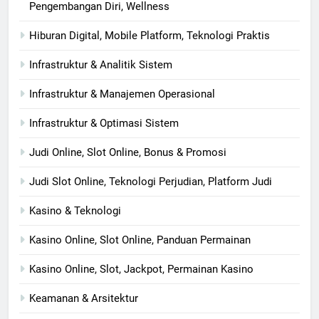
Pengembangan Diri, Wellness
Hiburan Digital, Mobile Platform, Teknologi Praktis
Infrastruktur & Analitik Sistem
Infrastruktur & Manajemen Operasional
Infrastruktur & Optimasi Sistem
Judi Online, Slot Online, Bonus & Promosi
Judi Slot Online, Teknologi Perjudian, Platform Judi
Kasino & Teknologi
Kasino Online, Slot Online, Panduan Permainan
Kasino Online, Slot, Jackpot, Permainan Kasino
Keamanan & Arsitektur