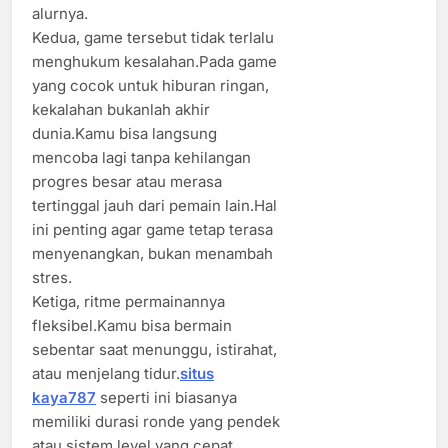
alurnya.
Kedua, game tersebut tidak terlalu
menghukum kesalahan.Pada game
yang cocok untuk hiburan ringan,
kekalahan bukanlah akhir
dunia.Kamu bisa langsung
mencoba lagi tanpa kehilangan
progres besar atau merasa
tertinggal jauh dari pemain lain.Hal
ini penting agar game tetap terasa
menyenangkan, bukan menambah
stres.
Ketiga, ritme permainannya
fleksibel.Kamu bisa bermain
sebentar saat menunggu, istirahat,
atau menjelang tidur.
situs
kaya787
seperti ini biasanya
memiliki durasi ronde yang pendek
atau sistem level yang cepat