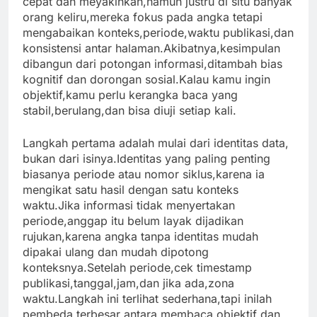
cepat dan meyakinkan,namun justru di situ banyak
orang keliru,mereka fokus pada angka tetapi
mengabaikan konteks,periode,waktu publikasi,dan
konsistensi antar halaman.Akibatnya,kesimpulan
dibangun dari potongan informasi,ditambah bias
kognitif dan dorongan sosial.Kalau kamu ingin
objektif,kamu perlu kerangka baca yang
stabil,berulang,dan bisa diuji setiap kali.
Langkah pertama adalah mulai dari identitas data,
bukan dari isinya.Identitas yang paling penting
biasanya periode atau nomor siklus,karena ia
mengikat satu hasil dengan satu konteks
waktu.Jika informasi tidak menyertakan
periode,anggap itu belum layak dijadikan
rujukan,karena angka tanpa identitas mudah
dipakai ulang dan mudah dipotong
konteksnya.Setelah periode,cek timestamp
publikasi,tanggal,jam,dan jika ada,zona
waktu.Langkah ini terlihat sederhana,tapi inilah
pembeda terbesar antara membaca objektif dan