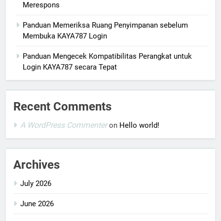
Merespons
Panduan Memeriksa Ruang Penyimpanan sebelum
Membuka KAYA787 Login
Panduan Mengecek Kompatibilitas Perangkat untuk
Login KAYA787 secara Tepat
Recent Comments
A WordPress Commenter
on
Hello world!
Archives
July 2026
June 2026