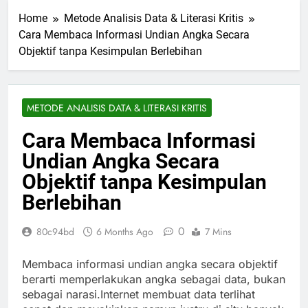
Home
Metode Analisis Data & Literasi Kritis
Cara Membaca Informasi Undian Angka Secara
Objektif tanpa Kesimpulan Berlebihan
METODE ANALISIS DATA & LITERASI KRITIS
Cara Membaca Informasi
Undian Angka Secara
Objektif tanpa Kesimpulan
Berlebihan
0
80c94bd
6 Months Ago
7 Mins
Membaca informasi undian angka secara objektif
berarti memperlakukan angka sebagai data, bukan
sebagai narasi.Internet membuat data terlihat