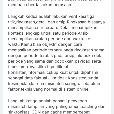
membaca berdasarkan perasaan.
Langkah kedua adalah lakukan verifikasi tiga
titik,ringkasan,detail,dan arsip.Ringkasan biasanya
menampilkan entri terbaru.Detail menampilkan
konteks lengkap untuk satu periode.Arsip
menampilkan urutan periode dari waktu ke
waktu.Kamu bisa objektif dengan cara
memastikan periode terbaru pada ringkasan sama
dengan periode teratas pada arsip,lalu buka detail
periode yang sama dan cocokkan payload serta
timestamp-nya.Jika tiga titik ini
konsisten,informasi cukup kuat untuk dipahami
sebagai data faktual.Jika tidak konsisten,tunda
kesimpulan,karena mismatch sering disebabkan
faktor teknis yang normal di sistem online.
Langkah ketiga adalah pahami penyebab
mismatch tampilan yang paling umum,caching dan
sinkronisasi.CDN dan cache mempercepat