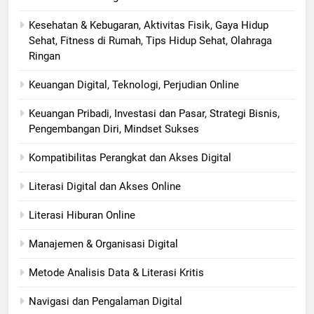
Kesehatan & Kebugaran, Aktivitas Fisik, Gaya Hidup
Sehat, Fitness di Rumah, Tips Hidup Sehat, Olahraga
Ringan
Keuangan Digital, Teknologi, Perjudian Online
Keuangan Pribadi, Investasi dan Pasar, Strategi Bisnis,
Pengembangan Diri, Mindset Sukses
Kompatibilitas Perangkat dan Akses Digital
Literasi Digital dan Akses Online
Literasi Hiburan Online
Manajemen & Organisasi Digital
Metode Analisis Data & Literasi Kritis
Navigasi dan Pengalaman Digital