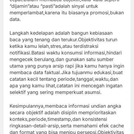
“dijamin”atau “pasti”adalah sinyal untuk
memperlambat,karena itu biasanya promosi,bukan
data.
Langkah kedelapan adalah bangun kebiasaan
baca yang tenang dan terukur.Objektivitas turun
ketika kamu lelah,stres,atau terdistraksi
notifikasi.Batasi waktu konsumsi informasi,hindari
mengecek berulang,dan gunakan satu sumber
utama yang punya arsip rapi jika kamu hanya ingin
membaca data faktual.Jika tujuanmu edukasi,buat
catatan kecil tentang periode,tanggal,waktu,dan
apa yang kamu lihat,catatan ini mencegah ingatan
selektif yang sering memperkuat asumsi.
Kesimpulannya,membaca informasi undian angka
secara objektif adalah disiplin memprioritaskan
konteks,periode,timestamp,dan konsistensi
ringkasan-detail-arsip,serta memahami efek cache
dan format yang bisa menipu persepsi.Objektivitas