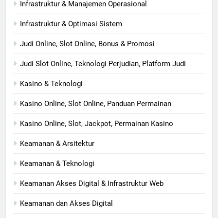
Infrastruktur & Manajemen Operasional
Infrastruktur & Optimasi Sistem
Judi Online, Slot Online, Bonus & Promosi
Judi Slot Online, Teknologi Perjudian, Platform Judi
Kasino & Teknologi
Kasino Online, Slot Online, Panduan Permainan
Kasino Online, Slot, Jackpot, Permainan Kasino
Keamanan & Arsitektur
Keamanan & Teknologi
Keamanan Akses Digital & Infrastruktur Web
Keamanan dan Akses Digital