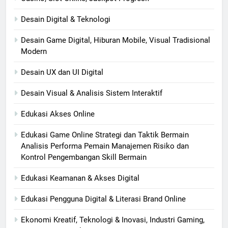
Desain Digital & Teknologi
Desain Game Digital, Hiburan Mobile, Visual Tradisional
Modern
Desain UX dan UI Digital
Desain Visual & Analisis Sistem Interaktif
Edukasi Akses Online
Edukasi Game Online Strategi dan Taktik Bermain
Analisis Performa Pemain Manajemen Risiko dan
Kontrol Pengembangan Skill Bermain
Edukasi Keamanan & Akses Digital
Edukasi Pengguna Digital & Literasi Brand Online
Ekonomi Kreatif, Teknologi & Inovasi, Industri Gaming,