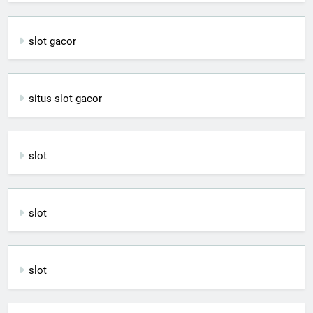
slot gacor
situs slot gacor
slot
slot
slot