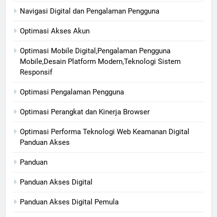
Navigasi Digital dan Pengalaman Pengguna
Optimasi Akses Akun
Optimasi Mobile Digital,Pengalaman Pengguna
Mobile,Desain Platform Modern,Teknologi Sistem
Responsif
Optimasi Pengalaman Pengguna
Optimasi Perangkat dan Kinerja Browser
Optimasi Performa Teknologi Web Keamanan Digital
Panduan Akses
Panduan
Panduan Akses Digital
Panduan Akses Digital Pemula