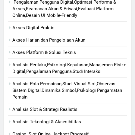
:Pengalaman Pengguna Digital,Optimasi Performa &
Akses,Keamanan Akun & Privasi,Evaluasi Platform
Online,Desain UI Mobile-Friendly
Akses Digital Praktis
Akses Harian dan Pengelolaan Akun
Akses Platform & Solusi Teknis
Analisis Perilaku,Psikologi Keputusan,Manajemen Risiko
Digital,Pengalaman Pengguna,Studi Interaksi
Analisis Pola Permainan,Studi Visual Slot,Observasi
Sistem Digital,Dinamika Simbol,Psikologi Pengamatan
Pemain
Analisis Slot & Strategi Realistis
Analisis Teknologi & Aksesibilitas
Casino, Slot Online, Jackpot Progresif