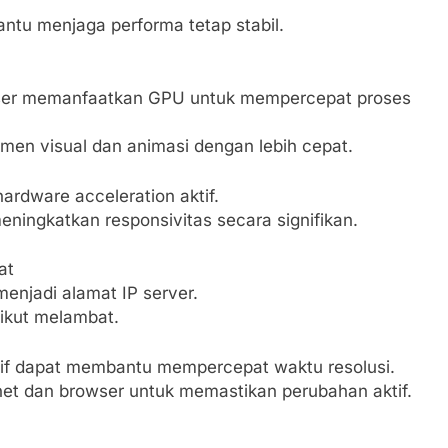
ntu menjaga performa tetap stabil.
ser memanfaatkan GPU untuk mempercepat proses
men visual dan animasi dengan lebih cepat.
ardware acceleration aktif.
eningkatkan responsivitas secara signifikan.
at
enjadi alamat IP server.
ikut melambat.
if dapat membantu mempercepat waktu resolusi.
net dan browser untuk memastikan perubahan aktif.