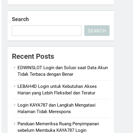
Search
SEARCH
Recent Posts
EDWINSLOT Login dan Solusi saat Data Akun
Tidak Terbaca dengan Benar
LEBAH4D Login untuk Kebutuhan Akses
Harian yang Lebih Fleksibel dan Teratur
Login KAYA787 dan Langkah Mengatasi
Halaman Tidak Merespons
Panduan Memeriksa Ruang Penyimpanan
sebelum Membuka KAYA787 Login