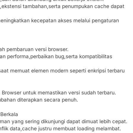
n,ekstensi tambahan,serta penumpukan cache dapat
 meningkatkan kecepatan akses melalui pengaturan
ah pembaruan versi browser.
 performa,perbaikan bug,serta kompatibilitas
saat memuat elemen modern seperti enkripsi terbaru
t Browser untuk memastikan versi sudah terbaru.
ubahan diterapkan secara penuh.
Berkala
n yang sering dikunjungi dapat dimuat lebih cepat.
nflik data,cache justru membuat loading melambat.