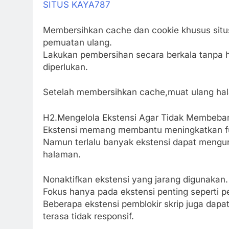
SITUS KAYA787
Membersihkan cache dan cookie khusus sit
pemuatan ulang.
Lakukan pembersihan secara berkala tanpa ha
diperlukan.
Setelah membersihkan cache,muat ulang ha
H2.Mengelola Ekstensi Agar Tidak Membeban
Ekstensi memang membantu meningkatkan fu
Namun terlalu banyak ekstensi dapat mengu
halaman.
Nonaktifkan ekstensi yang jarang digunakan.
Fokus hanya pada ekstensi penting seperti p
Beberapa ekstensi pemblokir skrip juga dap
terasa tidak responsif.