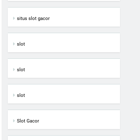
situs slot gacor
slot
slot
slot
Slot Gacor