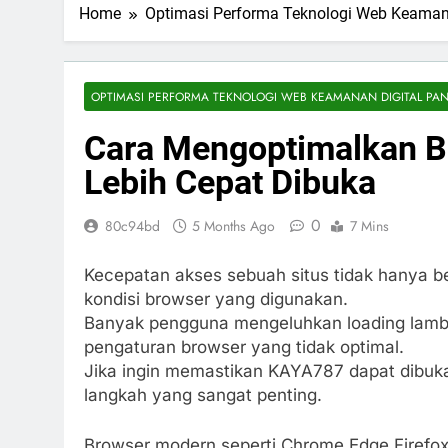
Home
Optimasi Performa Teknologi Web Keaman
OPTIMASI PERFORMA TEKNOLOGI WEB KEAMANAN DIGITAL PA
Cara Mengoptimalkan B
Lebih Cepat Dibuka
0
80c94bd
5 Months Ago
7 Mins
Kecepatan akses sebuah situs tidak hanya be
kondisi browser yang digunakan.
Banyak pengguna mengeluhkan loading lamba
pengaturan browser yang tidak optimal.
Jika ingin memastikan KAYA787 dapat dibuka 
langkah yang sangat penting.
Browser modern seperti Chrome,Edge,Firefox,