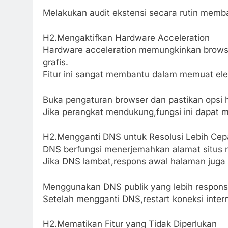
Melakukan audit ekstensi secara rutin memba
H2.Mengaktifkan Hardware Acceleration
Hardware acceleration memungkinkan brow
grafis.
Fitur ini sangat membantu dalam memuat ele
Buka pengaturan browser dan pastikan opsi h
Jika perangkat mendukung,fungsi ini dapat m
H2.Mengganti DNS untuk Resolusi Lebih Cep
DNS berfungsi menerjemahkan alamat situs m
Jika DNS lambat,respons awal halaman juga 
Menggunakan DNS publik yang lebih respons
Setelah mengganti DNS,restart koneksi inter
H2.Mematikan Fitur yang Tidak Diperlukan