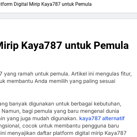
atform Digital Mirip Kaya787 untuk Pemula
 Mirip Kaya787 untuk Pemula
7 yang ramah untuk pemula. Artikel ini mengulas fitur,
tuk membantu Anda memilih yang paling sesuai
yang banyak digunakan untuk berbagai kebutuhan,
ta. Namun, bagi pemula yang baru mengenal dunia
i lain yang juga mudah digunakan.
kaya787 alternatif
ungsional, cocok untuk membantu pengguna baru
 ini menyajikan daftar platform digital mirip Kaya787