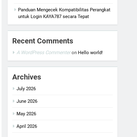
Panduan Mengecek Kompatibilitas Perangkat
untuk Login KAYA787 secara Tepat
Recent Comments
A WordPress Commenter
on
Hello world!
Archives
July 2026
June 2026
May 2026
April 2026