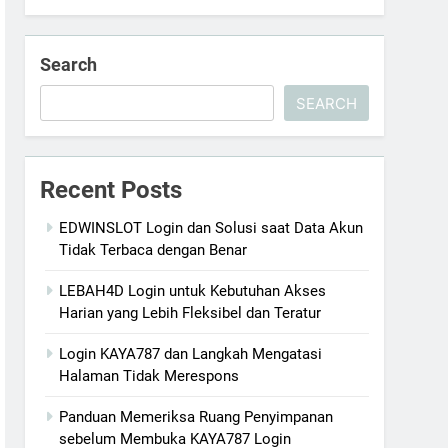
Search
SEARCH
Recent Posts
EDWINSLOT Login dan Solusi saat Data Akun
Tidak Terbaca dengan Benar
LEBAH4D Login untuk Kebutuhan Akses
Harian yang Lebih Fleksibel dan Teratur
Login KAYA787 dan Langkah Mengatasi
Halaman Tidak Merespons
Panduan Memeriksa Ruang Penyimpanan
sebelum Membuka KAYA787 Login