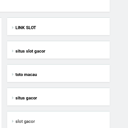
LINK SLOT
situs slot gacor
toto macau
situs gacor
slot gacor