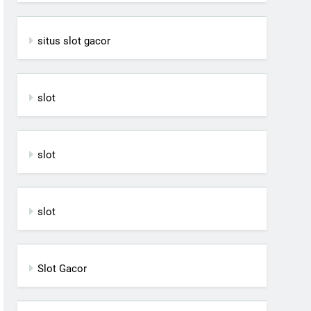
situs slot gacor
slot
slot
slot
Slot Gacor