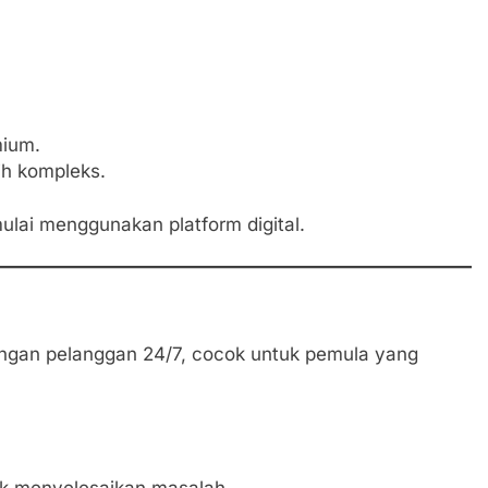
mium.
ih kompleks.
lai menggunakan platform digital.
ungan pelanggan 24/7, cocok untuk pemula yang
uk menyelesaikan masalah.