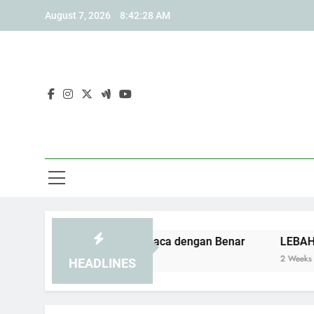
Skip
August 7, 2026
8:42:29 AM
to
content
She
Dapatkan M
a Akun Tidak Terbaca dengan Benar
LEBAH4D Login untu
2 Weeks Ago
HEADLINES