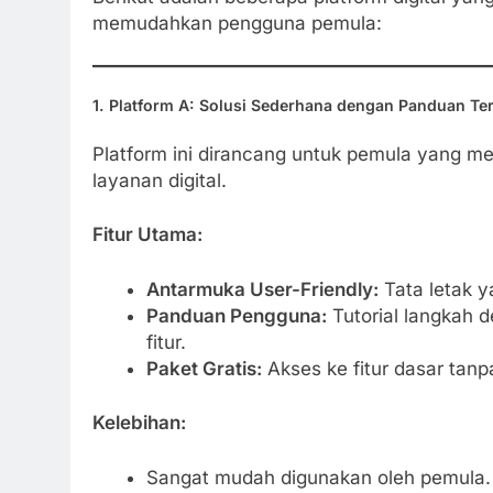
memudahkan pengguna pemula:
1. Platform A: Solusi Sederhana dengan Panduan Ter
Platform ini dirancang untuk pemula yang
layanan digital.
Fitur Utama:
Antarmuka User-Friendly:
Tata letak 
Panduan Pengguna:
Tutorial langkah
fitur.
Paket Gratis:
Akses ke fitur dasar tanp
Kelebihan:
Sangat mudah digunakan oleh pemula.