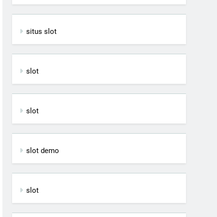
situs slot
slot
slot
slot demo
slot