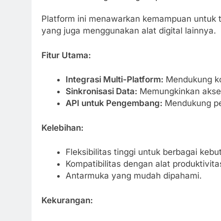
Platform ini menawarkan kemampuan untuk t
yang juga menggunakan alat digital lainnya.
Fitur Utama:
Integrasi Multi-Platform:
Mendukung kon
Sinkronisasi Data:
Memungkinkan akses
API untuk Pengembang:
Mendukung pen
Kelebihan:
Fleksibilitas tinggi untuk berbagai kebu
Kompatibilitas dengan alat produktivita
Antarmuka yang mudah dipahami.
Kekurangan: