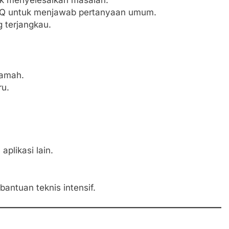
AQ untuk menjawab pertanyaan umum.
 terjangkau.
ramah.
ru.
aplikasi lain.
ntuan teknis intensif.