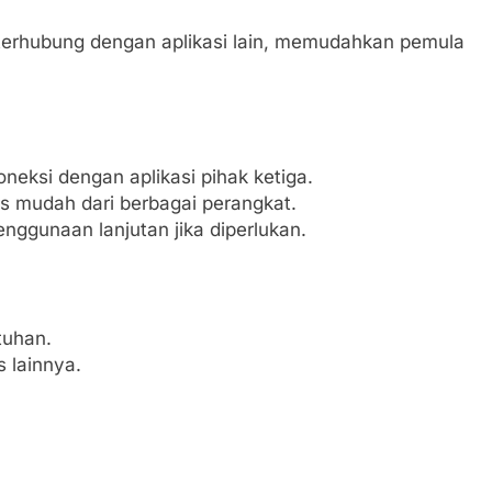
erhubung dengan aplikasi lain, memudahkan pemula
eksi dengan aplikasi pihak ketiga.
 mudah dari berbagai perangkat.
ggunaan lanjutan jika diperlukan.
tuhan.
s lainnya.