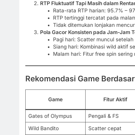
RTP Fluktuatif Tapi Masih dalam Renta
Rata-rata RTP harian: 95.7% – 9
RTP tertinggi tercatat pada mala
Tidak ditemukan lonjakan mencur
Pola Gacor Konsisten pada Jam-Jam T
Pagi hari: Scatter muncul setela
Siang hari: Kombinasi wild aktif s
Malam hari: Fitur free spin serin
Rekomendasi Game Berdasark
Game
Fitur Aktif
Gates of Olympus
Pengali & FS
Wild Bandito
Scatter cepat