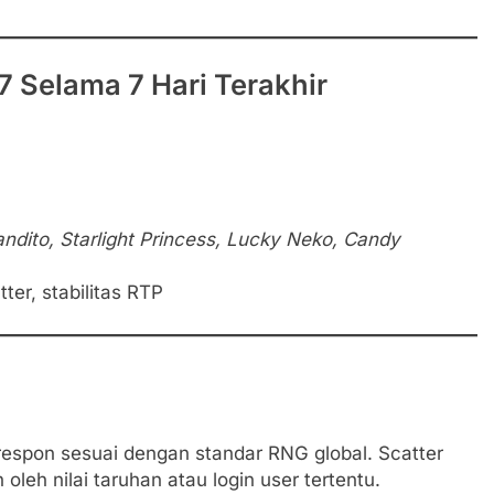
7 Selama 7 Hari Terakhir
ndito, Starlight Princess, Lucky Neko, Candy
tter, stabilitas RTP
respon sesuai dengan standar RNG global. Scatter
oleh nilai taruhan atau login user tertentu.