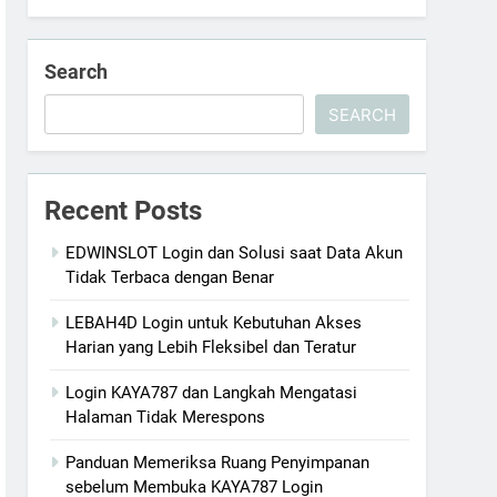
Search
SEARCH
Recent Posts
EDWINSLOT Login dan Solusi saat Data Akun
Tidak Terbaca dengan Benar
LEBAH4D Login untuk Kebutuhan Akses
Harian yang Lebih Fleksibel dan Teratur
Login KAYA787 dan Langkah Mengatasi
Halaman Tidak Merespons
Panduan Memeriksa Ruang Penyimpanan
sebelum Membuka KAYA787 Login