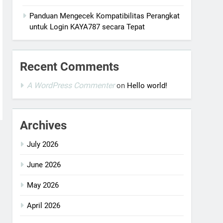
Panduan Mengecek Kompatibilitas Perangkat
untuk Login KAYA787 secara Tepat
Recent Comments
A WordPress Commenter
on
Hello world!
Archives
July 2026
June 2026
May 2026
April 2026