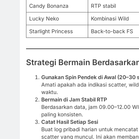
Candy Bonanza
RTP stabil
Lucky Neko
Kombinasi Wild
Starlight Princess
Back-to-back FS
Strategi Bermain Berdasarkan
Gunakan Spin Pendek di Awal (20–30 s
Amati apakah ada indikasi scatter, wild
waktu.
Bermain di Jam Stabil RTP
Berdasarkan data, jam 09.00–12.00 W
paling konsisten.
Catat Hasil Setiap Sesi
Buat log pribadi harian untuk mencata
scatter yang muncul. Ini akan memban