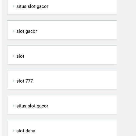
situs slot gacor
slot gacor
slot
slot 777
situs slot gacor
slot dana