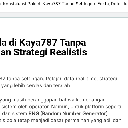
i Konsistensi Pola di Kaya787 Tanpa Settingan: Fakta, Data, dan
ola di Kaya787 Tanpa
an Strategi Realistis
7 tanpa settingan. Pelajari data real-time, strategi
n yang lebih cerdas dan terarah.
ain yang masih beranggapan bahwa kemenangan
 sistem oleh operator. Namun, untuk platform seperti
i dan sistem
RNG (Random Number Generator)
isis pola tetap menjadi dasar permainan yang adil dan