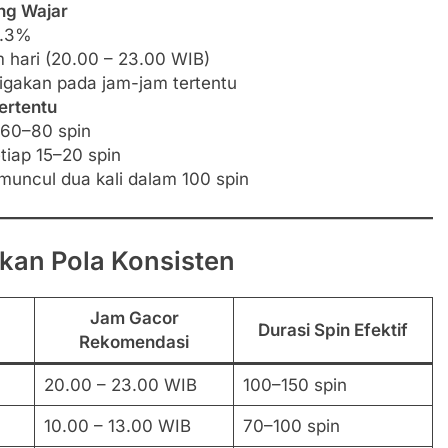
ng Wajar
7.3%
m hari (20.00 – 23.00 WIB)
igakan pada jam-jam tertentu
ertentu
h 60–80 spin
etiap 15–20 spin
g muncul dua kali dalam 100 spin
an Pola Konsisten
Jam Gacor
Durasi Spin Efektif
Rekomendasi
20.00 – 23.00 WIB
100–150 spin
10.00 – 13.00 WIB
70–100 spin