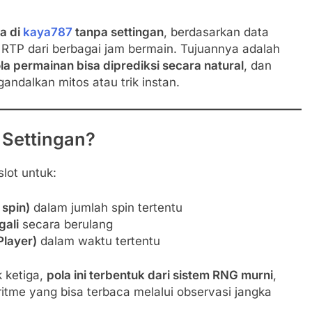
la di
kaya787
tanpa settingan
, berdasarkan data
n RTP dari berbagai jam bermain. Tujuannya adalah
a permainan bisa diprediksi secara natural
, dan
andalkan mitos atau trik instan.
 Settingan?
lot untuk:
 spin)
dalam jumlah spin tertentu
gali
secara berulang
Player)
dalam waktu tertentu
k ketiga,
pola ini terbentuk dari sistem RNG murni
,
ritme yang bisa terbaca melalui observasi jangka