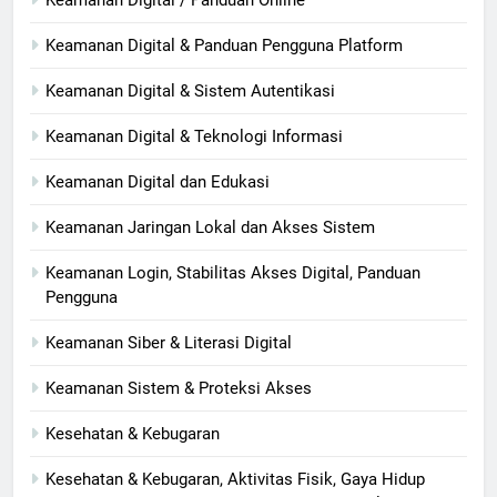
Keamanan Digital & Panduan Pengguna Platform
Keamanan Digital & Sistem Autentikasi
Keamanan Digital & Teknologi Informasi
Keamanan Digital dan Edukasi
Keamanan Jaringan Lokal dan Akses Sistem
Keamanan Login, Stabilitas Akses Digital, Panduan
Pengguna
Keamanan Siber & Literasi Digital
Keamanan Sistem & Proteksi Akses
Kesehatan & Kebugaran
Kesehatan & Kebugaran, Aktivitas Fisik, Gaya Hidup