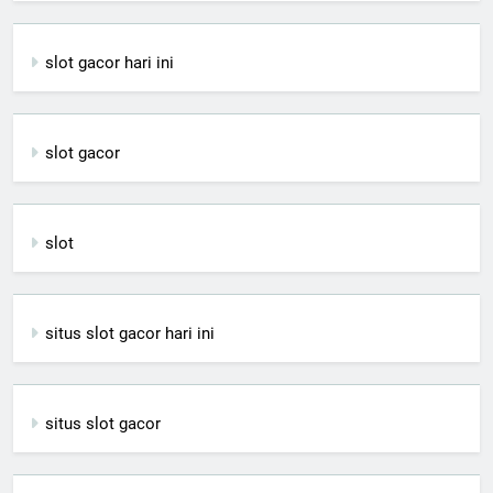
slot gacor hari ini
slot gacor
slot
situs slot gacor hari ini
situs slot gacor