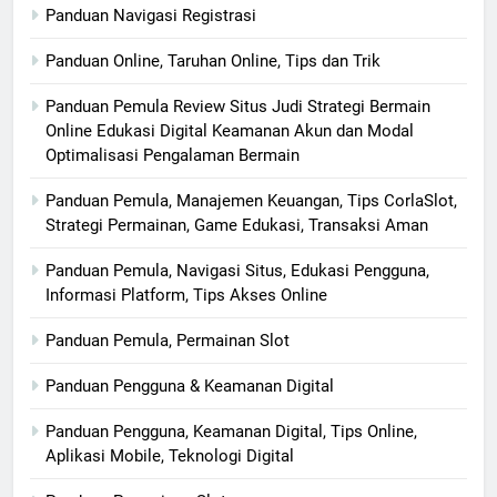
Panduan Navigasi Registrasi
Panduan Online, Taruhan Online, Tips dan Trik
Panduan Pemula Review Situs Judi Strategi Bermain
Online Edukasi Digital Keamanan Akun dan Modal
Optimalisasi Pengalaman Bermain
Panduan Pemula, Manajemen Keuangan, Tips CorlaSlot,
Strategi Permainan, Game Edukasi, Transaksi Aman
Panduan Pemula, Navigasi Situs, Edukasi Pengguna,
Informasi Platform, Tips Akses Online
Panduan Pemula, Permainan Slot
Panduan Pengguna & Keamanan Digital
Panduan Pengguna, Keamanan Digital, Tips Online,
Aplikasi Mobile, Teknologi Digital