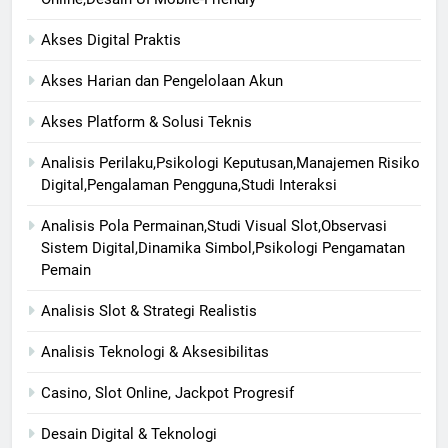
Akses Digital Praktis
Akses Harian dan Pengelolaan Akun
Akses Platform & Solusi Teknis
Analisis Perilaku,Psikologi Keputusan,Manajemen Risiko
Digital,Pengalaman Pengguna,Studi Interaksi
Analisis Pola Permainan,Studi Visual Slot,Observasi
Sistem Digital,Dinamika Simbol,Psikologi Pengamatan
Pemain
Analisis Slot & Strategi Realistis
Analisis Teknologi & Aksesibilitas
Casino, Slot Online, Jackpot Progresif
Desain Digital & Teknologi