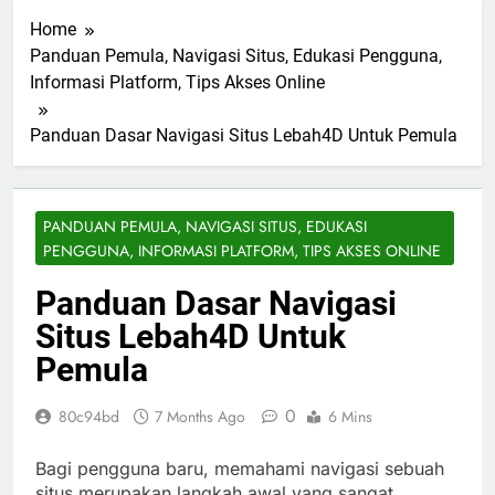
Home
Panduan Pemula, Navigasi Situs, Edukasi Pengguna,
Informasi Platform, Tips Akses Online
Panduan Dasar Navigasi Situs Lebah4D Untuk Pemula
PANDUAN PEMULA, NAVIGASI SITUS, EDUKASI
PENGGUNA, INFORMASI PLATFORM, TIPS AKSES ONLINE
Panduan Dasar Navigasi
Situs Lebah4D Untuk
Pemula
0
80c94bd
7 Months Ago
6 Mins
Bagi pengguna baru, memahami navigasi sebuah
situs merupakan langkah awal yang sangat