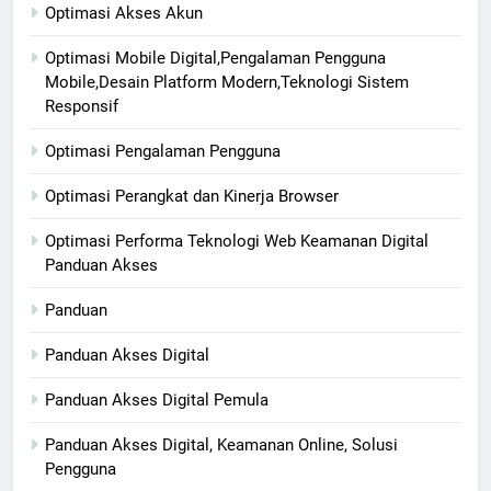
Optimasi Akses Akun
Optimasi Mobile Digital,Pengalaman Pengguna
Mobile,Desain Platform Modern,Teknologi Sistem
Responsif
Optimasi Pengalaman Pengguna
Optimasi Perangkat dan Kinerja Browser
Optimasi Performa Teknologi Web Keamanan Digital
Panduan Akses
Panduan
Panduan Akses Digital
Panduan Akses Digital Pemula
Panduan Akses Digital, Keamanan Online, Solusi
Pengguna