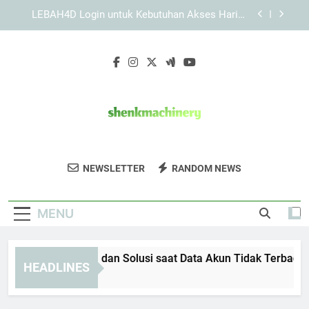
Skip
Login KAYA787 dan Langkah Mengatasi Halaman
to
Tidak Merespons
content
Panduan Memeriksa Ruang Penyimpanan
sebelum Membuka KAYA787 Login
EDWINSLOT Login dan Solusi saat Data Akun
Tidak Terbaca dengan Benar
LEBAH4D Login untuk Kebutuhan Akses Harian
yang Lebih Fleksibel dan Teratur
Login KAYA787 dan Langkah Mengatasi Halaman
Tidak Merespons
Shenk Machinery
Dapatkan Mesin Industri Berkualitas Dari
Panduan Memeriksa Ruang Penyimpanan
NEWSLETTER
RANDOM NEWS
sebelum Membuka KAYA787 Login
Shenk Machinery. Pilihan Terbaik Untuk
Efisiensi Produksi Anda.
MENU
WINSLOT Login dan Solusi saat Data Akun Tidak Terbaca den
HEADLINES
Weeks Ago