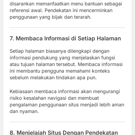
disarankan memanfaatkan menu bantuan sebagai
referensi awal. Pendekatan ini mencerminkan
penggunaan yang bijak dan terarah.
7. Membaca Informasi di Setiap Halaman
Setiap halaman biasanya dilengkapi dengan
informasi pendukung yang menjelaskan fungsi
atau tujuan halaman tersebut. Membaca informasi
ini membantu pengguna memahami konteks
sebelum melakukan tindakan apa pun.
Kebiasaan membaca informasi akan mengurangi
risiko kesalahan navigasi dan membuat
pengalaman penggunaan situs menjadi lebih aman
dan nyaman.
8. Menjelajah Situs Dengan Pendekatan