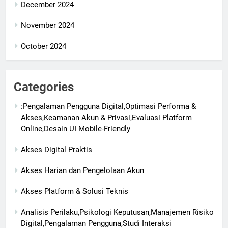
December 2024
November 2024
October 2024
Categories
:Pengalaman Pengguna Digital,Optimasi Performa &
Akses,Keamanan Akun & Privasi,Evaluasi Platform
Online,Desain UI Mobile-Friendly
Akses Digital Praktis
Akses Harian dan Pengelolaan Akun
Akses Platform & Solusi Teknis
Analisis Perilaku,Psikologi Keputusan,Manajemen Risiko
Digital,Pengalaman Pengguna,Studi Interaksi