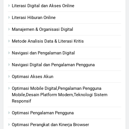
Literasi Digital dan Akses Online
Literasi Hiburan Online
Manajemen & Organisasi Digital
Metode Analisis Data & Literasi Kritis
Navigasi dan Pengalaman Digital
Navigasi Digital dan Pengalaman Pengguna
Optimasi Akses Akun
Optimasi Mobile Digital,Pengalaman Pengguna
Mobile,Desain Platform Modern,Teknologi Sistem
Responsif
Optimasi Pengalaman Pengguna
Optimasi Perangkat dan Kinerja Browser