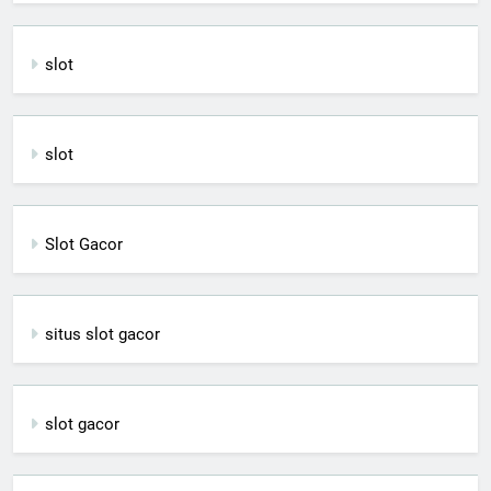
slot
slot
Slot Gacor
situs slot gacor
slot gacor