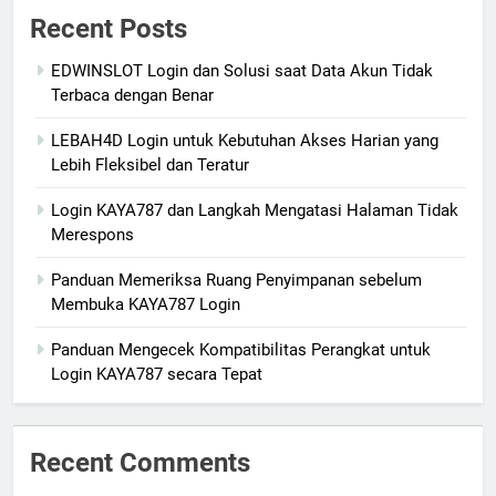
Recent Posts
EDWINSLOT Login dan Solusi saat Data Akun Tidak
Terbaca dengan Benar
LEBAH4D Login untuk Kebutuhan Akses Harian yang
Lebih Fleksibel dan Teratur
Login KAYA787 dan Langkah Mengatasi Halaman Tidak
Merespons
Panduan Memeriksa Ruang Penyimpanan sebelum
Membuka KAYA787 Login
Panduan Mengecek Kompatibilitas Perangkat untuk
Login KAYA787 secara Tepat
Recent Comments