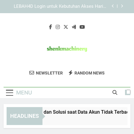
Skip
Login KAYA787 dan Langkah Mengatasi Halaman
to
Tidak Merespons
content
Panduan Memeriksa Ruang Penyimpanan
sebelum Membuka KAYA787 Login
EDWINSLOT Login dan Solusi saat Data Akun
Tidak Terbaca dengan Benar
LEBAH4D Login untuk Kebutuhan Akses Harian
yang Lebih Fleksibel dan Teratur
Login KAYA787 dan Langkah Mengatasi Halaman
Tidak Merespons
Shenk Machinery
Dapatkan Mesin Industri Berkualitas Dari
Panduan Memeriksa Ruang Penyimpanan
NEWSLETTER
RANDOM NEWS
sebelum Membuka KAYA787 Login
Shenk Machinery. Pilihan Terbaik Untuk
Efisiensi Produksi Anda.
MENU
WINSLOT Login dan Solusi saat Data Akun Tidak Terbaca den
HEADLINES
Weeks Ago