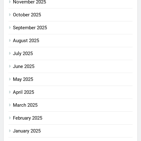
November 2025
October 2025
September 2025
August 2025
July 2025
June 2025
May 2025
April 2025
March 2025
February 2025
January 2025