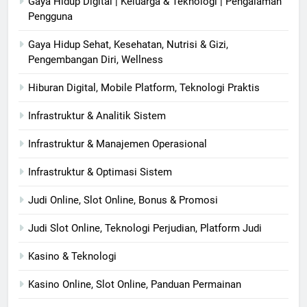
Gaya Hidup Digital | Keluarga & Teknologi | Pengalaman
Pengguna
Gaya Hidup Sehat, Kesehatan, Nutrisi & Gizi,
Pengembangan Diri, Wellness
Hiburan Digital, Mobile Platform, Teknologi Praktis
Infrastruktur & Analitik Sistem
Infrastruktur & Manajemen Operasional
Infrastruktur & Optimasi Sistem
Judi Online, Slot Online, Bonus & Promosi
Judi Slot Online, Teknologi Perjudian, Platform Judi
Kasino & Teknologi
Kasino Online, Slot Online, Panduan Permainan