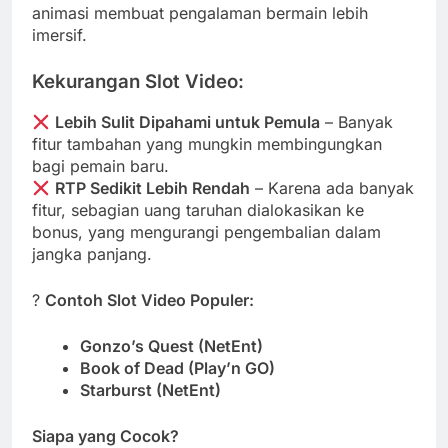
animasi membuat pengalaman bermain lebih
imersif.
Kekurangan Slot Video:
Lebih Sulit Dipahami untuk Pemula
– Banyak
fitur tambahan yang mungkin membingungkan
bagi pemain baru.
RTP Sedikit Lebih Rendah
– Karena ada banyak
fitur, sebagian uang taruhan dialokasikan ke
bonus, yang mengurangi pengembalian dalam
jangka panjang.
?
Contoh Slot Video Populer:
Gonzo’s Quest (NetEnt)
Book of Dead (Play’n GO)
Starburst (NetEnt)
Siapa yang Cocok?