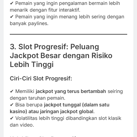
✔ Pemain yang ingin pengalaman bermain lebih
menarik dengan fitur interaktif.
✔ Pemain yang ingin menang lebih sering dengan
banyak paylines.
3. Slot Progresif: Peluang
Jackpot Besar dengan Risiko
Lebih Tinggi
Ciri-Ciri Slot Progresif:
✔ Memiliki
jackpot yang terus bertambah
seiring
dengan taruhan pemain.
✔ Bisa berupa
jackpot tunggal (dalam satu
kasino) atau jaringan jackpot global
.
✔ Volatilitas lebih tinggi dibandingkan slot klasik
dan video.