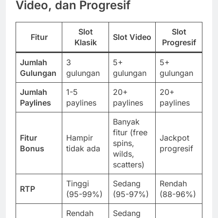
Video, dan Progresif
Slot
Slot
Fitur
Slot Video
Klasik
Progresif
Jumlah
3
5+
5+
Gulungan
gulungan
gulungan
gulungan
Jumlah
1-5
20+
20+
Paylines
paylines
paylines
paylines
Banyak
fitur (free
Fitur
Hampir
Jackpot
spins,
Bonus
tidak ada
progresif
wilds,
scatters)
Tinggi
Sedang
Rendah
RTP
(95-99%)
(95-97%)
(88-96%)
Rendah
Sedang