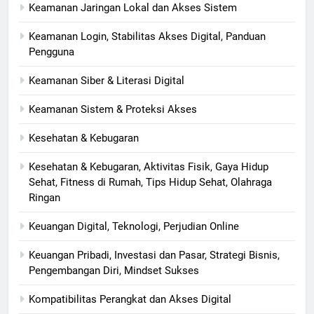
Keamanan Jaringan Lokal dan Akses Sistem
Keamanan Login, Stabilitas Akses Digital, Panduan
Pengguna
Keamanan Siber & Literasi Digital
Keamanan Sistem & Proteksi Akses
Kesehatan & Kebugaran
Kesehatan & Kebugaran, Aktivitas Fisik, Gaya Hidup
Sehat, Fitness di Rumah, Tips Hidup Sehat, Olahraga
Ringan
Keuangan Digital, Teknologi, Perjudian Online
Keuangan Pribadi, Investasi dan Pasar, Strategi Bisnis,
Pengembangan Diri, Mindset Sukses
Kompatibilitas Perangkat dan Akses Digital