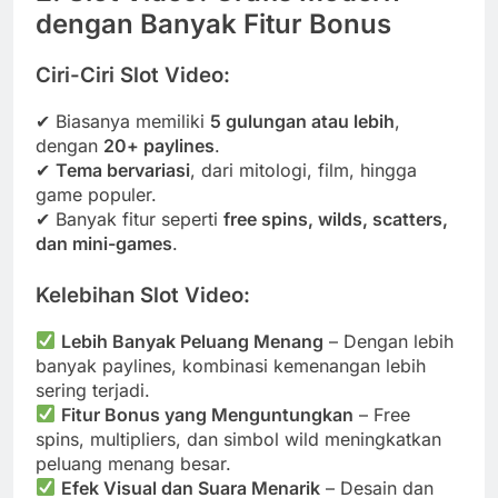
dengan Banyak Fitur Bonus
Ciri-Ciri Slot Video:
✔ Biasanya memiliki
5 gulungan atau lebih
,
dengan
20+ paylines
.
✔
Tema bervariasi
, dari mitologi, film, hingga
game populer.
✔ Banyak fitur seperti
free spins, wilds, scatters,
dan mini-games
.
Kelebihan Slot Video:
Lebih Banyak Peluang Menang
– Dengan lebih
banyak paylines, kombinasi kemenangan lebih
sering terjadi.
Fitur Bonus yang Menguntungkan
– Free
spins, multipliers, dan simbol wild meningkatkan
peluang menang besar.
Efek Visual dan Suara Menarik
– Desain dan