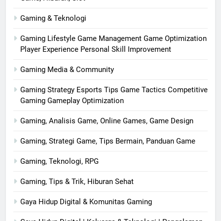
Gaming & Teknologi
Gaming Lifestyle Game Management Game Optimization
Player Experience Personal Skill Improvement
Gaming Media & Community
Gaming Strategy Esports Tips Game Tactics Competitive
Gaming Gameplay Optimization
Gaming, Analisis Game, Online Games, Game Design
Gaming, Strategi Game, Tips Bermain, Panduan Game
Gaming, Teknologi, RPG
Gaming, Tips & Trik, Hiburan Sehat
Gaya Hidup Digital & Komunitas Gaming