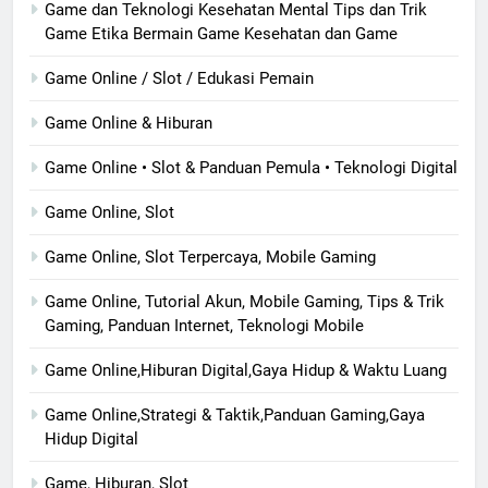
Game dan Teknologi Kesehatan Mental Tips dan Trik
Game Etika Bermain Game Kesehatan dan Game
Game Online / Slot / Edukasi Pemain
Game Online & Hiburan
Game Online • Slot & Panduan Pemula • Teknologi Digital
Game Online, Slot
Game Online, Slot Terpercaya, Mobile Gaming
Game Online, Tutorial Akun, Mobile Gaming, Tips & Trik
Gaming, Panduan Internet, Teknologi Mobile
Game Online,Hiburan Digital,Gaya Hidup & Waktu Luang
Game Online,Strategi & Taktik,Panduan Gaming,Gaya
Hidup Digital
Game, Hiburan, Slot