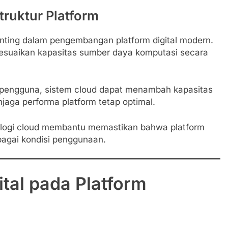
truktur Platform
nting dalam pengembangan platform digital modern.
esuaikan kapasitas sumber daya komputasi secara
fik pengguna, sistem cloud dapat menambah kapasitas
jaga performa platform tetap optimal.
nologi cloud membantu memastikan bahwa platform
bagai kondisi penggunaan.
tal pada Platform