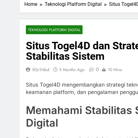
Home
Teknologi Platform Digital
Situs Togel4
TEKNOLOGI PLATFORM DIGITAL
Situs Togel4D dan Stra
Stabilitas Sistem
0
80c94bd
5 Months Ago
10 Mins
Situs Togel4D mengembangkan strategi tekno
keamanan platform, dan pengalaman penggun
Memahami Stabilitas 
Digital