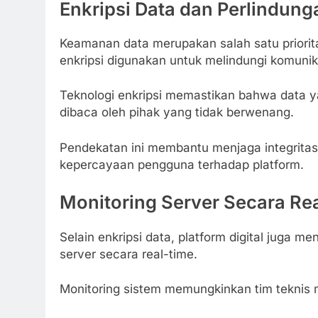
Enkripsi Data dan Perlindung
Keamanan data merupakan salah satu priorit
enkripsi digunakan untuk melindungi komunik
Teknologi enkripsi memastikan bahwa data yan
dibaca oleh pihak yang tidak berwenang.
Pendekatan ini membantu menjaga integritas 
kepercayaan pengguna terhadap platform.
Monitoring Server Secara Re
Selain enkripsi data, platform digital juga
server secara real-time.
Monitoring sistem memungkinkan tim teknis m