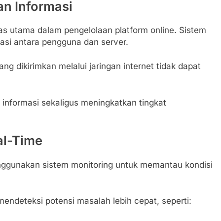
an Informasi
as utama dalam pengelolaan platform online. Sistem
asi antara pengguna dan server.
g dikirimkan melalui jaringan internet tidak dapat
informasi sekaligus meningkatkan tingkat
al-Time
 menggunakan sistem monitoring untuk memantau kondisi
endeteksi potensi masalah lebih cepat, seperti: