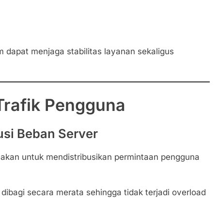
 dapat menjaga stabilitas layanan sekaligus
Trafik Pengguna
usi Beban Server
nakan untuk mendistribusikan permintaan pengguna
dibagi secara merata sehingga tidak terjadi overload