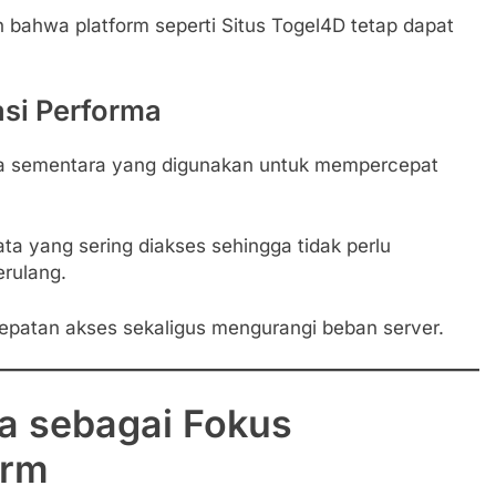
bahwa platform seperti Situs Togel4D tetap dapat
si Performa
a sementara yang digunakan untuk mempercepat
a yang sering diakses sehingga tidak perlu
rulang.
patan akses sekaligus mengurangi beban server.
 sebagai Fokus
orm