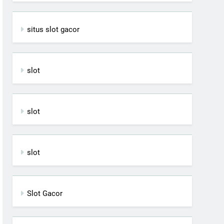
situs slot gacor
slot
slot
slot
Slot Gacor