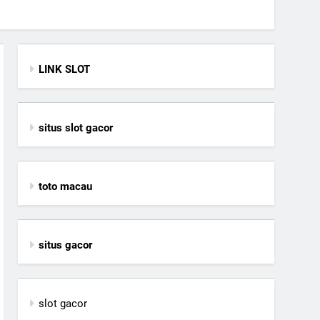
LINK SLOT
situs slot gacor
toto macau
situs gacor
slot gacor