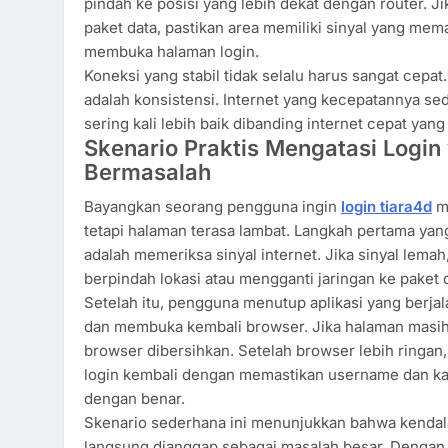
pindah ke posisi yang lebih dekat dengan router. 
paket data, pastikan area memiliki sinyal yang me
membuka halaman login.
Koneksi yang stabil tidak selalu harus sangat cepat
adalah konsistensi. Internet yang kecepatannya seda
sering kali lebih baik dibanding internet cepat yang
Skenario Praktis Mengatasi Login
Bermasalah
Bayangkan seorang pengguna ingin
login tiara4d
me
tetapi halaman terasa lambat. Langkah pertama yan
adalah memeriksa sinyal internet. Jika sinyal lema
berpindah lokasi atau mengganti jaringan ke paket d
Setelah itu, pengguna menutup aplikasi yang berjala
dan membuka kembali browser. Jika halaman masih
browser dibersihkan. Setelah browser lebih ringa
login kembali dengan memastikan username dan kat
dengan benar.
Skenario sederhana ini menunjukkan bahwa kendala 
langsung dianggap sebagai masalah besar. Dengan