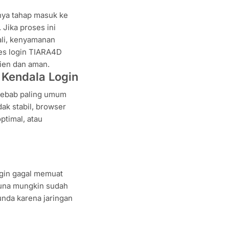
nya tahap masuk ke
 Jika proses ini
kali, kenyamanan
es login TIARA4D
sien dan aman.
Kendala Login
nyebab paling umum
dak stabil, browser
ptimal, atau
ogin gagal memuat
una mungkin sudah
unda karena jaringan