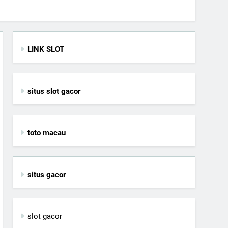
LINK SLOT
situs slot gacor
toto macau
situs gacor
slot gacor