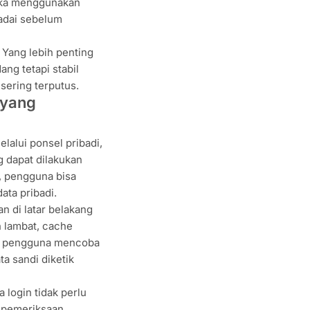
Jika menggunakan
madai sebelum
. Yang lebih penting
ng tetapi stabil
 sering terputus.
 yang
lalui ponsel pribadi,
g dapat dilakukan
h, pengguna bisa
ata pribadi.
n di latar belakang
 lambat, cache
n, pengguna mencoba
a sandi diketik
login tidak perlu
 pemeriksaan