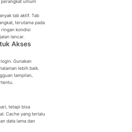
n perangkat umum
anyak tab aktif. Tab
angkat, terutama pada
ringan kondisi
alan lancar.
tuk Akses
 login. Gunakan
halaman lebih baik.
gguan tampilan,
rtentu.
ri, tetapi bisa
al. Cache yang terlalu
an data lama dan