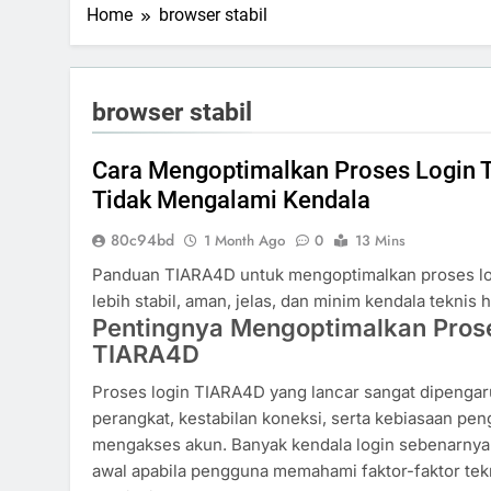
Home
browser stabil
browser stabil
Cara Mengoptimalkan Proses Login 
Tidak Mengalami Kendala
80c94bd
1 Month Ago
0
13 Mins
Panduan TIARA4D untuk mengoptimalkan proses lo
lebih stabil, aman, jelas, dan minim kendala teknis h
Pentingnya Mengoptimalkan Pros
TIARA4D
Proses login TIARA4D yang lancar sangat dipengar
perangkat, kestabilan koneksi, serta kebiasaan pe
mengakses akun. Banyak kendala login sebenarnya 
awal apabila pengguna memahami faktor-faktor tek