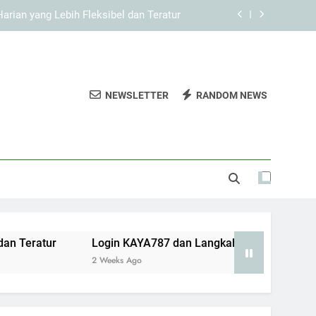
ian yang Lebih Fleksibel dan Teratur
 Mengatasi Halaman Tidak Merespons
nan sebelum Membuka KAYA787 Login
NEWSLETTER
RANDOM NEWS
Data Akun Tidak Terbaca dengan Benar
ian yang Lebih Fleksibel dan Teratur
k Untuk Efisiensi Produksi Anda.
 Mengatasi Halaman Tidak Merespons
nan sebelum Membuka KAYA787 Login
Login KAYA787 dan Langkah Mengatasi Halaman Tidak
2 Weeks Ago