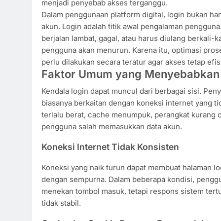
menjadi penyebab akses terganggu.
Dalam penggunaan platform digital, login bukan ha
akun. Login adalah titik awal pengalaman pengguna.
berjalan lambat, gagal, atau harus diulang berkali-
pengguna akan menurun. Karena itu, optimasi pros
perlu dilakukan secara teratur agar akses tetap efi
Faktor Umum yang Menyebabkan 
Kendala login dapat muncul dari berbagai sisi. Pe
biasanya berkaitan dengan koneksi internet yang ti
terlalu berat, cache menumpuk, perangkat kurang o
pengguna salah memasukkan data akun.
Koneksi Internet Tidak Konsisten
Koneksi yang naik turun dapat membuat halaman l
dengan sempurna. Dalam beberapa kondisi, pengg
menekan tombol masuk, tetapi respons sistem tert
tidak stabil.