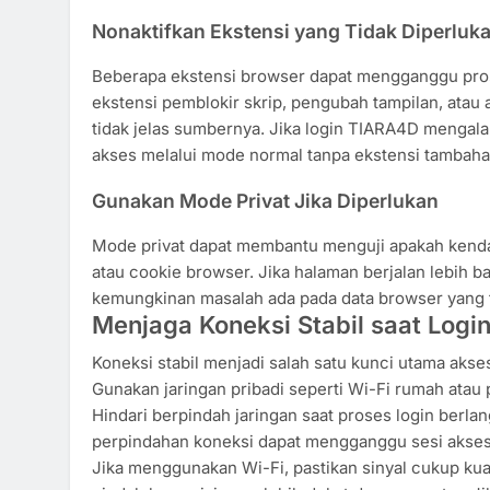
Nonaktifkan Ekstensi yang Tidak Diperluk
Beberapa ekstensi browser dapat mengganggu pros
ekstensi pemblokir skrip, pengubah tampilan, atau 
tidak jelas sumbernya. Jika login TIARA4D mengala
akses melalui mode normal tanpa ekstensi tambaha
Gunakan Mode Privat Jika Diperlukan
Mode privat dapat membantu menguji apakah kenda
atau cookie browser. Jika halaman berjalan lebih b
kemungkinan masalah ada pada data browser yang 
Menjaga Koneksi Stabil saat Logi
Koneksi stabil menjadi salah satu kunci utama akse
Gunakan jaringan pribadi seperti Wi-Fi rumah atau p
Hindari berpindah jaringan saat proses login berla
perpindahan koneksi dapat mengganggu sesi akses
Jika menggunakan Wi-Fi, pastikan sinyal cukup kuat