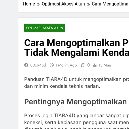
Home
Optimasi Akses Akun
Cara Mengoptimal
OPTIMASI AKSES AKUN
Cara Mengoptimalkan P
Tidak Mengalami Kenda
0
80c94bd
1 Month Ago
13 Mins
Panduan TIARA4D untuk mengoptimalkan proses
dan minim kendala teknis harian.
Pentingnya Mengoptimalkan 
Proses login TIARA4D yang lancar sangat dip
koneksi, serta kebiasaan pengguna saat men