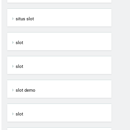
situs slot
slot
slot
slot demo
slot