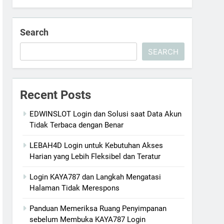
Search
SEARCH
Recent Posts
EDWINSLOT Login dan Solusi saat Data Akun
Tidak Terbaca dengan Benar
LEBAH4D Login untuk Kebutuhan Akses
Harian yang Lebih Fleksibel dan Teratur
Login KAYA787 dan Langkah Mengatasi
Halaman Tidak Merespons
Panduan Memeriksa Ruang Penyimpanan
sebelum Membuka KAYA787 Login