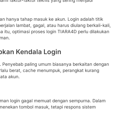
mi faktor-faktor teknis yang sering menjadi
kan hanya tahap masuk ke akun. Login adalah titik
jalan lambat, gagal, atau harus diulang berkali-kali,
tu, optimasi proses login TIARA4D perlu dilakukan
aman.
kan Kendala Login
si. Penyebab paling umum biasanya berkaitan dengan
terlalu berat, cache menumpuk, perangkat kurang
ata akun.
aman login gagal memuat dengan sempurna. Dalam
menekan tombol masuk, tetapi respons sistem