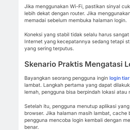
Jika menggunakan Wi-Fi, pastikan sinyal cuku
lebih dekat dengan router. Jika menggunakan 
memadai sebelum membuka halaman login.
Koneksi yang stabil tidak selalu harus sangat
Internet yang kecepatannya sedang tetapi stab
yang sering terputus.
Skenario Praktis Mengatasi 
Bayangkan seorang pengguna ingin
login tia
lambat. Langkah pertama yang dapat dilakuka
lemah, pengguna bisa berpindah lokasi atau m
Setelah itu, pengguna menutup aplikasi yang
browser. Jika halaman masih lambat, cache b
pengguna mencoba login kembali dengan mem
benar.