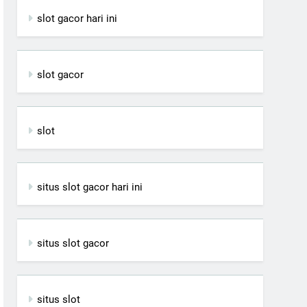
slot gacor hari ini
slot gacor
slot
situs slot gacor hari ini
situs slot gacor
situs slot