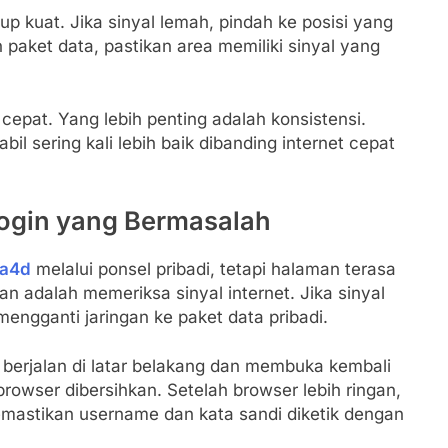
p kuat. Jika sinyal lemah, pindah ke posisi yang
paket data, pastikan area memiliki sinyal yang
 cepat. Yang lebih penting adalah konsistensi.
il sering kali lebih baik dibanding internet cepat
Login yang Bermasalah
ra4d
melalui ponsel pribadi, tetapi halaman terasa
n adalah memeriksa sinyal internet. Jika sinyal
engganti jaringan ke paket data pribadi.
 berjalan di latar belakang dan membuka kembali
rowser dibersihkan. Setelah browser lebih ringan,
astikan username dan kata sandi diketik dengan