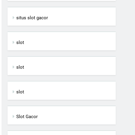
situs slot gacor
slot
slot
slot
Slot Gacor