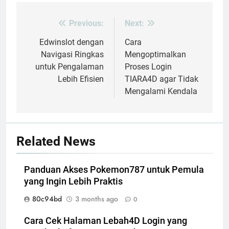
Previous:
Next:
Post
navigation
Edwinslot dengan
Cara
Navigasi Ringkas
Mengoptimalkan
untuk Pengalaman
Proses Login
Lebih Efisien
TIARA4D agar Tidak
Mengalami Kendala
Related News
Panduan Akses Pokemon787 untuk Pemula
yang Ingin Lebih Praktis
80c94bd
3 months ago
0
Cara Cek Halaman Lebah4D Login yang