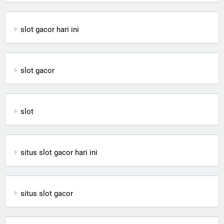
slot gacor hari ini
slot gacor
slot
situs slot gacor hari ini
situs slot gacor