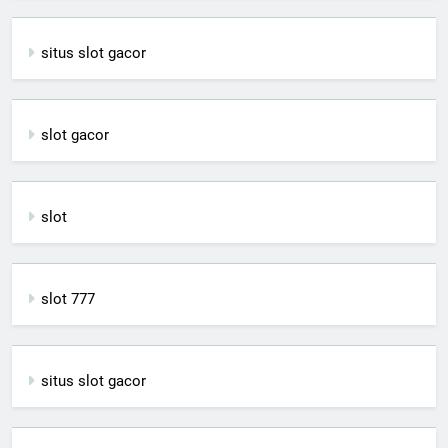
situs slot gacor
slot gacor
slot
slot 777
situs slot gacor