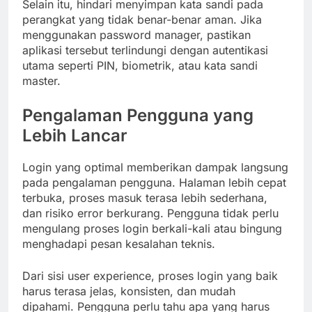
Selain itu, hindari menyimpan kata sandi pada
perangkat yang tidak benar-benar aman. Jika
menggunakan password manager, pastikan
aplikasi tersebut terlindungi dengan autentikasi
utama seperti PIN, biometrik, atau kata sandi
master.
Pengalaman Pengguna yang
Lebih Lancar
Login yang optimal memberikan dampak langsung
pada pengalaman pengguna. Halaman lebih cepat
terbuka, proses masuk terasa lebih sederhana,
dan risiko error berkurang. Pengguna tidak perlu
mengulang proses login berkali-kali atau bingung
menghadapi pesan kesalahan teknis.
Dari sisi user experience, proses login yang baik
harus terasa jelas, konsisten, dan mudah
dipahami. Pengguna perlu tahu apa yang harus