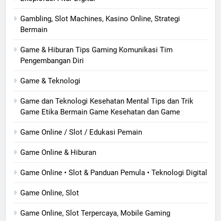
Gambling, Slot Machines, Kasino Online, Strategi
Bermain
Game & Hiburan Tips Gaming Komunikasi Tim
Pengembangan Diri
Game & Teknologi
Game dan Teknologi Kesehatan Mental Tips dan Trik
Game Etika Bermain Game Kesehatan dan Game
Game Online / Slot / Edukasi Pemain
Game Online & Hiburan
Game Online • Slot & Panduan Pemula • Teknologi Digital
Game Online, Slot
Game Online, Slot Terpercaya, Mobile Gaming