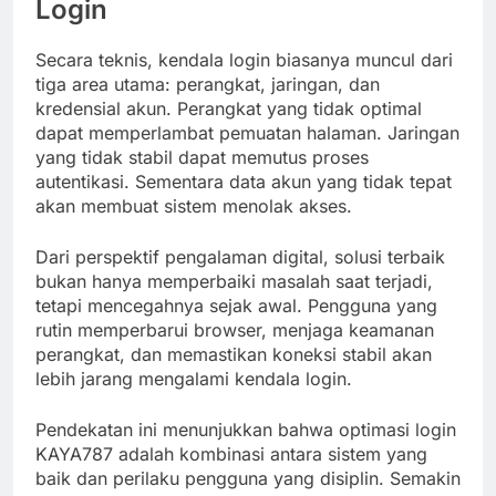
Login
Secara teknis, kendala login biasanya muncul dari
tiga area utama: perangkat, jaringan, dan
kredensial akun. Perangkat yang tidak optimal
dapat memperlambat pemuatan halaman. Jaringan
yang tidak stabil dapat memutus proses
autentikasi. Sementara data akun yang tidak tepat
akan membuat sistem menolak akses.
Dari perspektif pengalaman digital, solusi terbaik
bukan hanya memperbaiki masalah saat terjadi,
tetapi mencegahnya sejak awal. Pengguna yang
rutin memperbarui browser, menjaga keamanan
perangkat, dan memastikan koneksi stabil akan
lebih jarang mengalami kendala login.
Pendekatan ini menunjukkan bahwa optimasi login
KAYA787 adalah kombinasi antara sistem yang
baik dan perilaku pengguna yang disiplin. Semakin