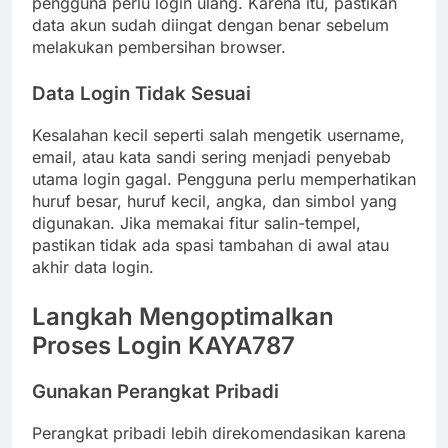
pengguna perlu login ulang. Karena itu, pastikan
data akun sudah diingat dengan benar sebelum
melakukan pembersihan browser.
Data Login Tidak Sesuai
Kesalahan kecil seperti salah mengetik username,
email, atau kata sandi sering menjadi penyebab
utama login gagal. Pengguna perlu memperhatikan
huruf besar, huruf kecil, angka, dan simbol yang
digunakan. Jika memakai fitur salin-tempel,
pastikan tidak ada spasi tambahan di awal atau
akhir data login.
Langkah Mengoptimalkan
Proses Login KAYA787
Gunakan Perangkat Pribadi
Perangkat pribadi lebih direkomendasikan karena