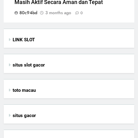
Masih Aktif Secara Aman dan Tepat
80c94bd
3 months ago
0
LINK SLOT
situs slot gacor
toto macau
situs gacor