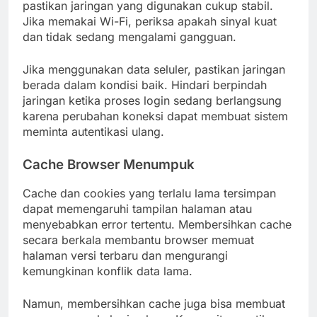
pastikan jaringan yang digunakan cukup stabil.
Jika memakai Wi-Fi, periksa apakah sinyal kuat
dan tidak sedang mengalami gangguan.
Jika menggunakan data seluler, pastikan jaringan
berada dalam kondisi baik. Hindari berpindah
jaringan ketika proses login sedang berlangsung
karena perubahan koneksi dapat membuat sistem
meminta autentikasi ulang.
Cache Browser Menumpuk
Cache dan cookies yang terlalu lama tersimpan
dapat memengaruhi tampilan halaman atau
menyebabkan error tertentu. Membersihkan cache
secara berkala membantu browser memuat
halaman versi terbaru dan mengurangi
kemungkinan konflik data lama.
Namun, membersihkan cache juga bisa membuat