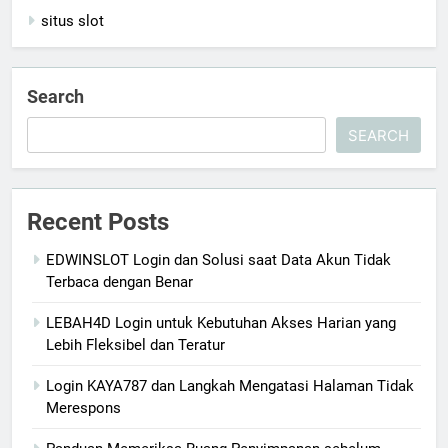
situs slot
Search
SEARCH
Recent Posts
EDWINSLOT Login dan Solusi saat Data Akun Tidak
Terbaca dengan Benar
LEBAH4D Login untuk Kebutuhan Akses Harian yang
Lebih Fleksibel dan Teratur
Login KAYA787 dan Langkah Mengatasi Halaman Tidak
Merespons