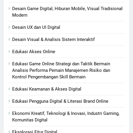
Desain Game Digital, Hiburan Mobile, Visual Tradisional
Modern
Desain UX dan UI Digital
Desain Visual & Analisis Sistem Interaktif
Edukasi Akses Online
Edukasi Game Online Strategi dan Taktik Bermain
Analisis Performa Pemain Manajemen Risiko dan
Kontrol Pengembangan Skill Bermain
Edukasi Keamanan & Akses Digital
Edukasi Pengguna Digital & Literasi Brand Online
Ekonomi Kreatif, Teknologi & Inovasi, Industri Gaming,
Komunitas Digital
Eksplorasi Fitur Digital