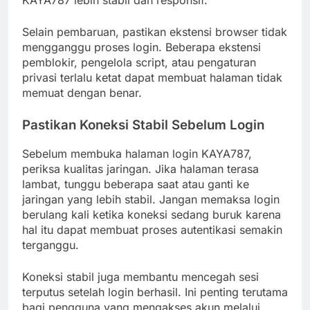
KAYA787 lebih stabil dan responsif.
Selain pembaruan, pastikan ekstensi browser tidak
mengganggu proses login. Beberapa ekstensi
pemblokir, pengelola script, atau pengaturan
privasi terlalu ketat dapat membuat halaman tidak
memuat dengan benar.
Pastikan Koneksi Stabil Sebelum Login
Sebelum membuka halaman login KAYA787,
periksa kualitas jaringan. Jika halaman terasa
lambat, tunggu beberapa saat atau ganti ke
jaringan yang lebih stabil. Jangan memaksa login
berulang kali ketika koneksi sedang buruk karena
hal itu dapat membuat proses autentikasi semakin
terganggu.
Koneksi stabil juga membantu mencegah sesi
terputus setelah login berhasil. Ini penting terutama
bagi pengguna yang mengakses akun melalui