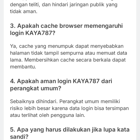
dengan teliti, dan hindari jaringan publik yang
tidak aman.
3. Apakah cache browser memengaruhi
login KAYA787?
Ya, cache yang menumpuk dapat menyebabkan
halaman tidak tampil sempurna atau memuat data
lama. Membersihkan cache secara berkala dapat
membantu.
4. Apakah aman login KAYA787 dari
perangkat umum?
Sebaiknya dihindari. Perangkat umum memiliki
risiko lebih besar karena data login bisa tersimpan
atau terlihat oleh pengguna lain.
5. Apa yang harus dilakukan jika lupa kata
sandi?