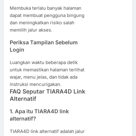
Membuka terlalu banyak halaman
dapat membuat pengguna bingung
dan meningkatkan risiko salah
memilih jalur akses.
Periksa Tampilan Sebelum
Login
Luangkan waktu beberapa detik
untuk memastikan halaman terlihat
wajar, menu jelas, dan tidak ada
instruksi mencurigakan.
FAQ Seputar TIARA4D Link
Alternatif
1. Apa itu TIARA4D link
alternatif?
TIARA4D link alternatif adalah jalur