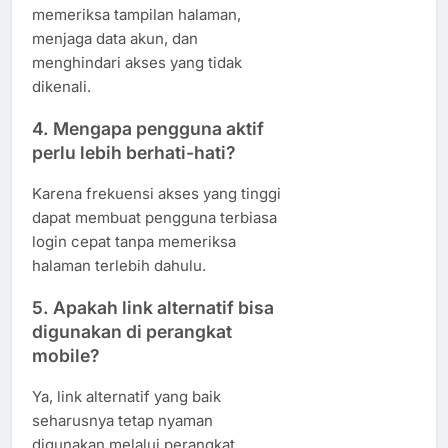
memeriksa tampilan halaman,
menjaga data akun, dan
menghindari akses yang tidak
dikenali.
4. Mengapa pengguna aktif
perlu lebih berhati-hati?
Karena frekuensi akses yang tinggi
dapat membuat pengguna terbiasa
login cepat tanpa memeriksa
halaman terlebih dahulu.
5. Apakah link alternatif bisa
digunakan di perangkat
mobile?
Ya, link alternatif yang baik
seharusnya tetap nyaman
digunakan melalui perangkat