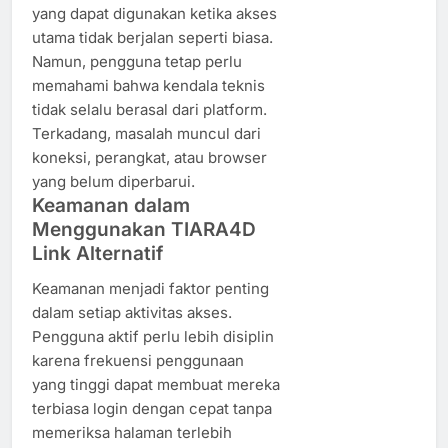
yang dapat digunakan ketika akses
utama tidak berjalan seperti biasa.
Namun, pengguna tetap perlu
memahami bahwa kendala teknis
tidak selalu berasal dari platform.
Terkadang, masalah muncul dari
koneksi, perangkat, atau browser
yang belum diperbarui.
Keamanan dalam
Menggunakan TIARA4D
Link Alternatif
Keamanan menjadi faktor penting
dalam setiap aktivitas akses.
Pengguna aktif perlu lebih disiplin
karena frekuensi penggunaan
yang tinggi dapat membuat mereka
terbiasa login dengan cepat tanpa
memeriksa halaman terlebih