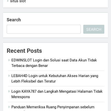
situs slot
Search
SEARCH
Recent Posts
EDWINSLOT Login dan Solusi saat Data Akun Tidak
Terbaca dengan Benar
LEBAH4D Login untuk Kebutuhan Akses Harian yang
Lebih Fleksibel dan Teratur
Login KAYA787 dan Langkah Mengatasi Halaman Tidak
Merespons
Panduan Memeriksa Ruang Penyimpanan sebelum