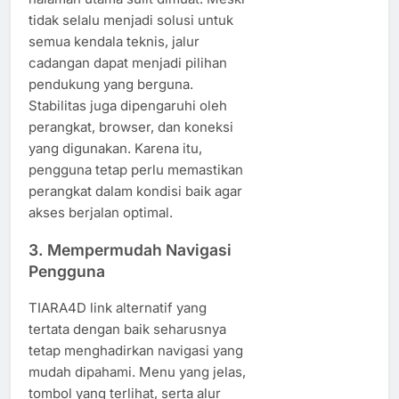
tidak selalu menjadi solusi untuk
semua kendala teknis, jalur
cadangan dapat menjadi pilihan
pendukung yang berguna.
Stabilitas juga dipengaruhi oleh
perangkat, browser, dan koneksi
yang digunakan. Karena itu,
pengguna tetap perlu memastikan
perangkat dalam kondisi baik agar
akses berjalan optimal.
3. Mempermudah Navigasi
Pengguna
TIARA4D link alternatif yang
tertata dengan baik seharusnya
tetap menghadirkan navigasi yang
mudah dipahami. Menu yang jelas,
tombol yang terlihat, serta alur