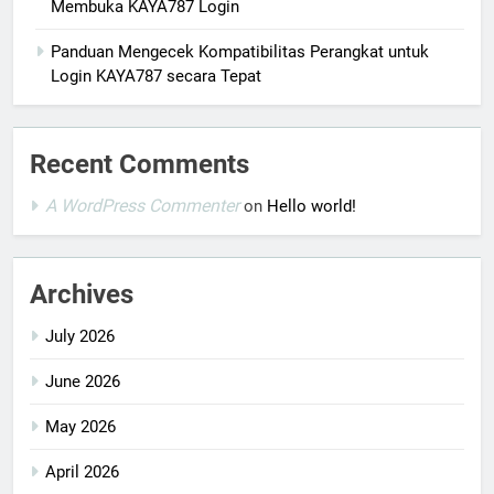
Membuka KAYA787 Login
Panduan Mengecek Kompatibilitas Perangkat untuk
Login KAYA787 secara Tepat
Recent Comments
A WordPress Commenter
on
Hello world!
Archives
July 2026
June 2026
May 2026
April 2026