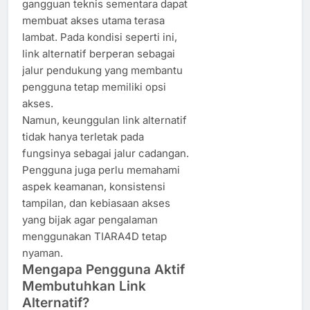
gangguan teknis sementara dapat
membuat akses utama terasa
lambat. Pada kondisi seperti ini,
link alternatif berperan sebagai
jalur pendukung yang membantu
pengguna tetap memiliki opsi
akses.
Namun, keunggulan link alternatif
tidak hanya terletak pada
fungsinya sebagai jalur cadangan.
Pengguna juga perlu memahami
aspek keamanan, konsistensi
tampilan, dan kebiasaan akses
yang bijak agar pengalaman
menggunakan TIARA4D tetap
nyaman.
Mengapa Pengguna Aktif
Membutuhkan Link
Alternatif?