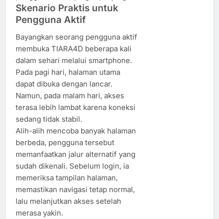
Skenario Praktis untuk
Pengguna Aktif
Bayangkan seorang pengguna aktif
membuka TIARA4D beberapa kali
dalam sehari melalui smartphone.
Pada pagi hari, halaman utama
dapat dibuka dengan lancar.
Namun, pada malam hari, akses
terasa lebih lambat karena koneksi
sedang tidak stabil.
Alih-alih mencoba banyak halaman
berbeda, pengguna tersebut
memanfaatkan jalur alternatif yang
sudah dikenali. Sebelum login, ia
memeriksa tampilan halaman,
memastikan navigasi tetap normal,
lalu melanjutkan akses setelah
merasa yakin.