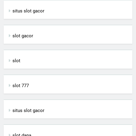
situs slot gacor
slot gacor
slot
slot 777
situs slot gacor
slot dana