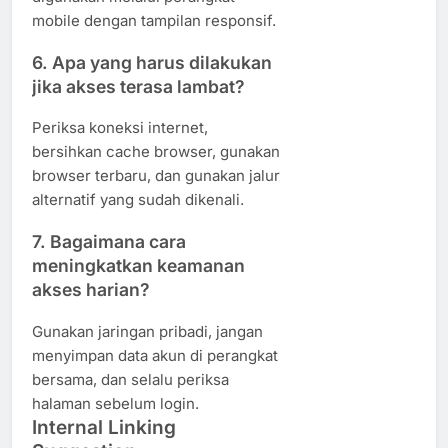
mobile dengan tampilan responsif.
6. Apa yang harus dilakukan
jika akses terasa lambat?
Periksa koneksi internet,
bersihkan cache browser, gunakan
browser terbaru, dan gunakan jalur
alternatif yang sudah dikenali.
7. Bagaimana cara
meningkatkan keamanan
akses harian?
Gunakan jaringan pribadi, jangan
menyimpan data akun di perangkat
bersama, dan selalu periksa
halaman sebelum login.
Internal Linking