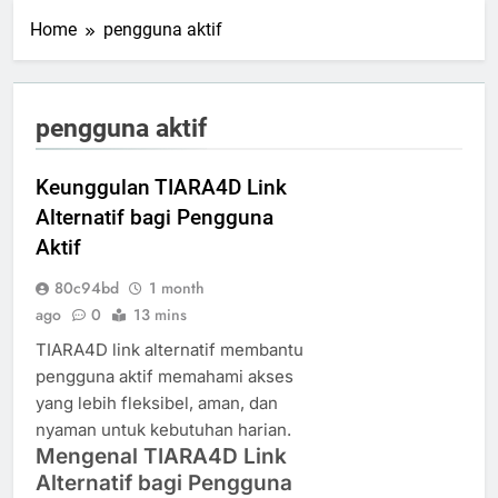
Home
pengguna aktif
pengguna aktif
Keunggulan TIARA4D Link
Alternatif bagi Pengguna
Aktif
80c94bd
1 month
ago
0
13 mins
TIARA4D link alternatif membantu
pengguna aktif memahami akses
yang lebih fleksibel, aman, dan
nyaman untuk kebutuhan harian.
Mengenal TIARA4D Link
Alternatif bagi Pengguna