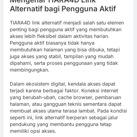
Alternatif bagi Pengguna Aktif
TIARA4D link alternatif menjadi salah satu elemen
penting bagi pengguna aktif yang membutuhkan
akses lebih fleksibel dalam aktivitas harian.
Pengguna aktif biasanya tidak hanya
membutuhkan halaman yang bisa dibuka, tetapi
juga akses yang stabil, tampilan yang mudah
dipahami, serta proses penggunaan yang tidak
membingungkan.
Dalam ekosistem digital, kendala akses dapat
terjadi karena berbagai faktor. Koneksi internet
yang berubah-ubah, cache browser, pembaruan
halaman, atau gangguan teknis sementara dapat
membuat akses utama terasa lambat. Pada kondisi
seperti ini, link alternatif berperan sebagai jalur
pendukung yang membantu pengguna tetap
memiliki opsi akses.