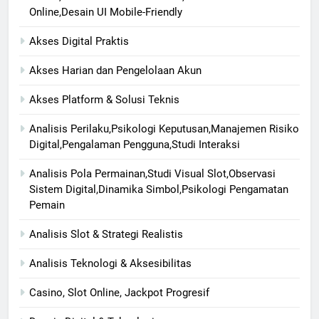
Online,Desain UI Mobile-Friendly
Akses Digital Praktis
Akses Harian dan Pengelolaan Akun
Akses Platform & Solusi Teknis
Analisis Perilaku,Psikologi Keputusan,Manajemen Risiko
Digital,Pengalaman Pengguna,Studi Interaksi
Analisis Pola Permainan,Studi Visual Slot,Observasi
Sistem Digital,Dinamika Simbol,Psikologi Pengamatan
Pemain
Analisis Slot & Strategi Realistis
Analisis Teknologi & Aksesibilitas
Casino, Slot Online, Jackpot Progresif