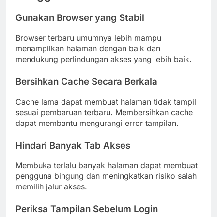
Gunakan Browser yang Stabil
Browser terbaru umumnya lebih mampu
menampilkan halaman dengan baik dan
mendukung perlindungan akses yang lebih baik.
Bersihkan Cache Secara Berkala
Cache lama dapat membuat halaman tidak tampil
sesuai pembaruan terbaru. Membersihkan cache
dapat membantu mengurangi error tampilan.
Hindari Banyak Tab Akses
Membuka terlalu banyak halaman dapat membuat
pengguna bingung dan meningkatkan risiko salah
memilih jalur akses.
Periksa Tampilan Sebelum Login