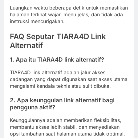
Luangkan waktu beberapa detik untuk memastikan
halaman terlihat wajar, menu jelas, dan tidak ada
instruksi mencurigakan.
FAQ Seputar TIARA4D Link
Alternatif
1. Apa itu TIARA4D link alternatif?
TIARA4D link alternatif adalah jalur akses
cadangan yang dapat digunakan saat akses utama
mengalami kendala teknis atau sulit dibuka.
2. Apa keunggulan link alternatif bagi
pengguna aktif?
Keunggulannya adalah memberikan fleksibilitas,
membantu akses lebih stabil, dan menyediakan
opsi tambahan saat halaman utama tidak optimal.