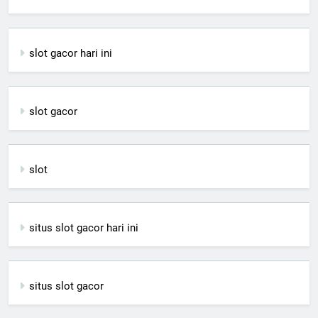
slot gacor hari ini
slot gacor
slot
situs slot gacor hari ini
situs slot gacor