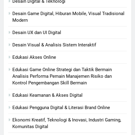
Desain Digital & Teknologi
Desain Game Digital, Hiburan Mobile, Visual Tradisional
Modern
Desain UX dan UI Digital
Desain Visual & Analisis Sistem Interaktif
Edukasi Akses Online
Edukasi Game Online Strategi dan Taktik Bermain
Analisis Performa Pemain Manajemen Risiko dan
Kontrol Pengembangan Skill Bermain
Edukasi Keamanan & Akses Digital
Edukasi Pengguna Digital & Literasi Brand Online
Ekonomi Kreatif, Teknologi & Inovasi, Industri Gaming,
Komunitas Digital