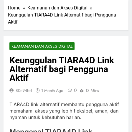
Home
Keamanan dan Akses Digital
Keunggulan TIARA4D Link Alternatif bagi Pengguna
Aktif
KEAMANAN DAN AKSES DIGITAL
Keunggulan TIARA4D Link
Alternatif bagi Pengguna
Aktif
0
80c94bd
1 Month Ago
13 Mins
TIARA4D link alternatif membantu pengguna aktif
memahami akses yang lebih fleksibel, aman, dan
nyaman untuk kebutuhan harian.
Mengenal TIARA4D Link