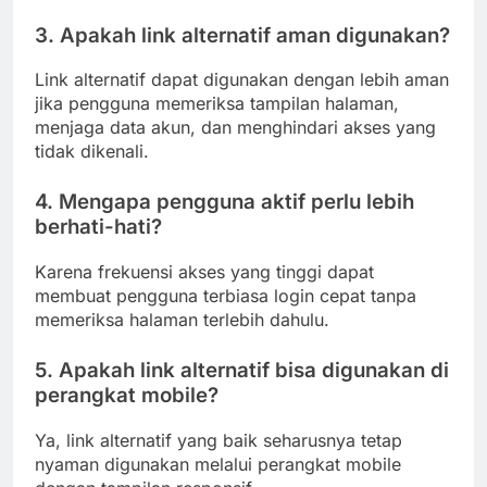
3. Apakah link alternatif aman digunakan?
Link alternatif dapat digunakan dengan lebih aman
jika pengguna memeriksa tampilan halaman,
menjaga data akun, dan menghindari akses yang
tidak dikenali.
4. Mengapa pengguna aktif perlu lebih
berhati-hati?
Karena frekuensi akses yang tinggi dapat
membuat pengguna terbiasa login cepat tanpa
memeriksa halaman terlebih dahulu.
5. Apakah link alternatif bisa digunakan di
perangkat mobile?
Ya, link alternatif yang baik seharusnya tetap
nyaman digunakan melalui perangkat mobile