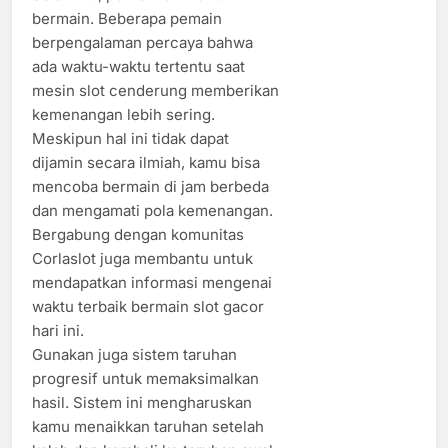
bermain. Beberapa pemain
berpengalaman percaya bahwa
ada waktu-waktu tertentu saat
mesin slot cenderung memberikan
kemenangan lebih sering.
Meskipun hal ini tidak dapat
dijamin secara ilmiah, kamu bisa
mencoba bermain di jam berbeda
dan mengamati pola kemenangan.
Bergabung dengan komunitas
Corlaslot juga membantu untuk
mendapatkan informasi mengenai
waktu terbaik bermain slot gacor
hari ini.
Gunakan juga sistem taruhan
progresif untuk memaksimalkan
hasil. Sistem ini mengharuskan
kamu menaikkan taruhan setelah