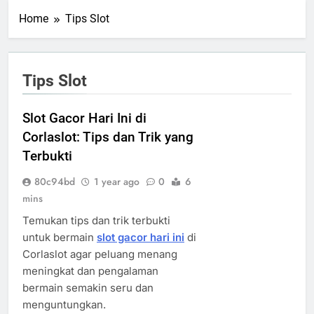
Home
Tips Slot
Tips Slot
Slot Gacor Hari Ini di
Corlaslot: Tips dan Trik yang
Terbukti
80c94bd
1 year ago
0
6
mins
Temukan tips dan trik terbukti
untuk bermain
slot gacor hari ini
di
Corlaslot agar peluang menang
meningkat dan pengalaman
bermain semakin seru dan
menguntungkan.