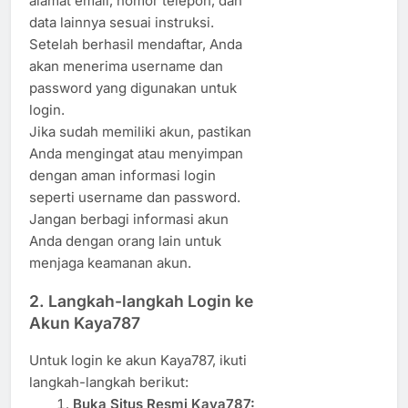
alamat email, nomor telepon, dan
data lainnya sesuai instruksi.
Setelah berhasil mendaftar, Anda
akan menerima username dan
password yang digunakan untuk
login.
Jika sudah memiliki akun, pastikan
Anda mengingat atau menyimpan
dengan aman informasi login
seperti username dan password.
Jangan berbagi informasi akun
Anda dengan orang lain untuk
menjaga keamanan akun.
2.
Langkah-langkah Login ke
Akun Kaya787
Untuk login ke akun Kaya787, ikuti
langkah-langkah berikut:
Buka Situs Resmi Kaya787: