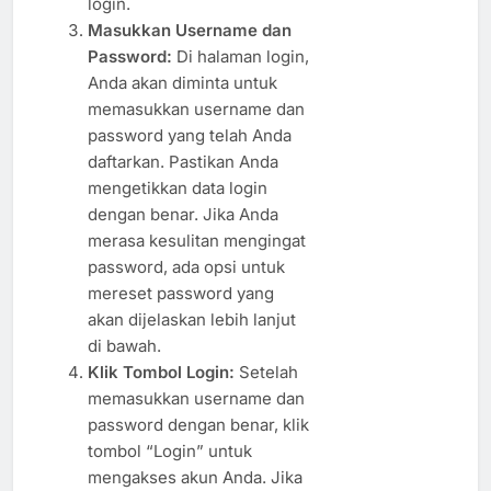
login.
Masukkan Username dan
Password:
Di halaman login,
Anda akan diminta untuk
memasukkan username dan
password yang telah Anda
daftarkan. Pastikan Anda
mengetikkan data login
dengan benar. Jika Anda
merasa kesulitan mengingat
password, ada opsi untuk
mereset password yang
akan dijelaskan lebih lanjut
di bawah.
Klik Tombol Login:
Setelah
memasukkan username dan
password dengan benar, klik
tombol “Login” untuk
mengakses akun Anda. Jika