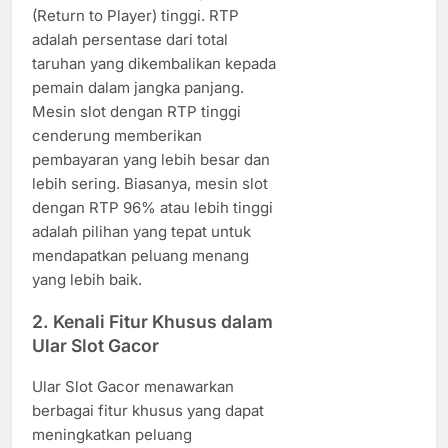
(Return to Player) tinggi. RTP
adalah persentase dari total
taruhan yang dikembalikan kepada
pemain dalam jangka panjang.
Mesin slot dengan RTP tinggi
cenderung memberikan
pembayaran yang lebih besar dan
lebih sering. Biasanya, mesin slot
dengan RTP 96% atau lebih tinggi
adalah pilihan yang tepat untuk
mendapatkan peluang menang
yang lebih baik.
2. Kenali Fitur Khusus dalam
Ular Slot Gacor
Ular Slot Gacor menawarkan
berbagai fitur khusus yang dapat
meningkatkan peluang