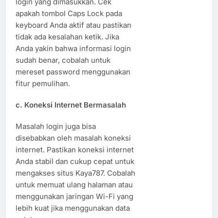
login yang dimasukkan. Cek
apakah tombol Caps Lock pada
keyboard Anda aktif atau pastikan
tidak ada kesalahan ketik. Jika
Anda yakin bahwa informasi login
sudah benar, cobalah untuk
mereset password menggunakan
fitur pemulihan.
c.
Koneksi Internet Bermasalah
Masalah login juga bisa
disebabkan oleh masalah koneksi
internet. Pastikan koneksi internet
Anda stabil dan cukup cepat untuk
mengakses situs Kaya787. Cobalah
untuk memuat ulang halaman atau
menggunakan jaringan Wi-Fi yang
lebih kuat jika menggunakan data