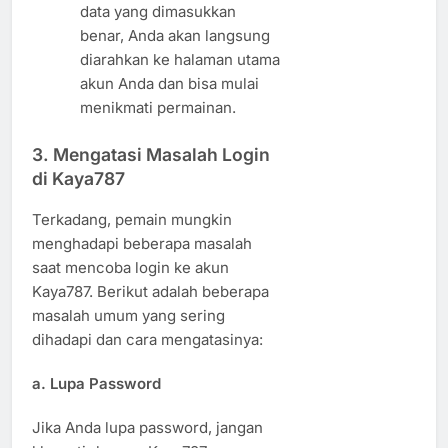
data yang dimasukkan
benar, Anda akan langsung
diarahkan ke halaman utama
akun Anda dan bisa mulai
menikmati permainan.
3.
Mengatasi Masalah Login
di Kaya787
Terkadang, pemain mungkin
menghadapi beberapa masalah
saat mencoba login ke akun
Kaya787. Berikut adalah beberapa
masalah umum yang sering
dihadapi dan cara mengatasinya:
a.
Lupa Password
Jika Anda lupa password, jangan