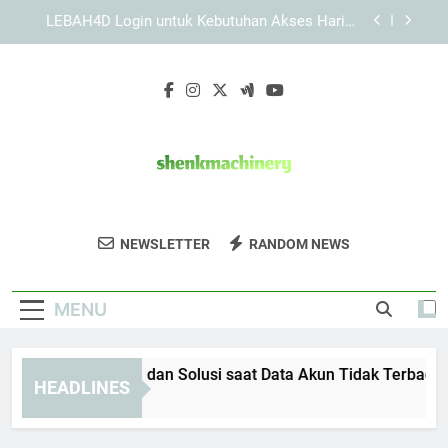
Skip
Login KAYA787 dan Langkah Mengatasi Halaman
to
Tidak Merespons
content
Panduan Memeriksa Ruang Penyimpanan
sebelum Membuka KAYA787 Login
EDWINSLOT Login dan Solusi saat Data Akun
Tidak Terbaca dengan Benar
LEBAH4D Login untuk Kebutuhan Akses Harian
yang Lebih Fleksibel dan Teratur
Login KAYA787 dan Langkah Mengatasi Halaman
Tidak Merespons
Shenk Machinery
Dapatkan Mesin Industri Berkualitas Dari
Panduan Memeriksa Ruang Penyimpanan
NEWSLETTER
RANDOM NEWS
sebelum Membuka KAYA787 Login
Shenk Machinery. Pilihan Terbaik Untuk
Efisiensi Produksi Anda.
MENU
WINSLOT Login dan Solusi saat Data Akun Tidak Terbaca den
HEADLINES
Weeks Ago