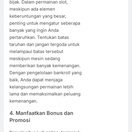
bijak. Dalam permainan slot,
meskipun ada elemen
keberuntungan yang besar,
penting untuk mengatur seberapa
banyak yang ingin Anda
pertaruhkan. Tentukan batas
taruhan dan jangan tergoda untuk
melampaui batas tersebut
meskipun mesin sedang
memberikan banyak kemenangan.
Dengan pengelolaan bankroll yang
baik, Anda dapat menjaga
kelangsungan permainan lebih
lama dan memaksimalkan peluang
kemenangan.
4. Manfaatkan Bonus dan
Promosi