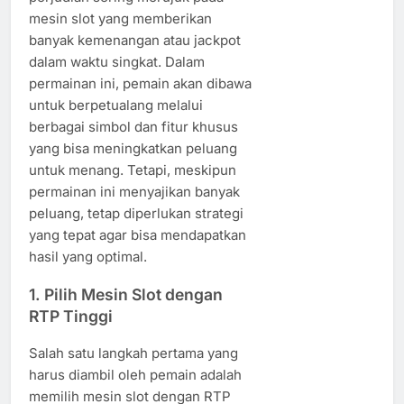
mesin slot yang memberikan
banyak kemenangan atau jackpot
dalam waktu singkat. Dalam
permainan ini, pemain akan dibawa
untuk berpetualang melalui
berbagai simbol dan fitur khusus
yang bisa meningkatkan peluang
untuk menang. Tetapi, meskipun
permainan ini menyajikan banyak
peluang, tetap diperlukan strategi
yang tepat agar bisa mendapatkan
hasil yang optimal.
1. Pilih Mesin Slot dengan
RTP Tinggi
Salah satu langkah pertama yang
harus diambil oleh pemain adalah
memilih mesin slot dengan RTP