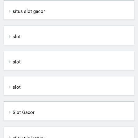
situs slot gacor
slot
slot
slot
Slot Gacor
situs slot gacor