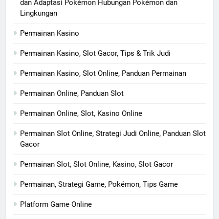
dan Adaptasi Pokémon Hubungan Pokémon dan
Lingkungan
Permainan Kasino
Permainan Kasino, Slot Gacor, Tips & Trik Judi
Permainan Kasino, Slot Online, Panduan Permainan
Permainan Online, Panduan Slot
Permainan Online, Slot, Kasino Online
Permainan Slot Online, Strategi Judi Online, Panduan Slot
Gacor
Permainan Slot, Slot Online, Kasino, Slot Gacor
Permainan, Strategi Game, Pokémon, Tips Game
Platform Game Online