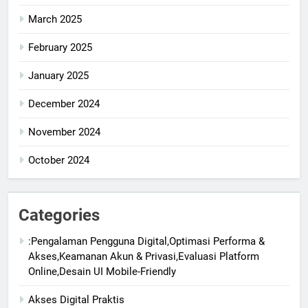
March 2025
February 2025
January 2025
December 2024
November 2024
October 2024
Categories
:Pengalaman Pengguna Digital,Optimasi Performa &
Akses,Keamanan Akun & Privasi,Evaluasi Platform
Online,Desain UI Mobile-Friendly
Akses Digital Praktis