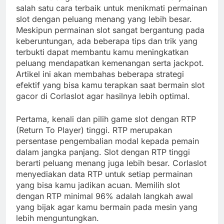
salah satu cara terbaik untuk menikmati permainan
slot dengan peluang menang yang lebih besar.
Meskipun permainan slot sangat bergantung pada
keberuntungan, ada beberapa tips dan trik yang
terbukti dapat membantu kamu meningkatkan
peluang mendapatkan kemenangan serta jackpot.
Artikel ini akan membahas beberapa strategi
efektif yang bisa kamu terapkan saat bermain slot
gacor di Corlaslot agar hasilnya lebih optimal.
Pertama, kenali dan pilih game slot dengan RTP
(Return To Player) tinggi. RTP merupakan
persentase pengembalian modal kepada pemain
dalam jangka panjang. Slot dengan RTP tinggi
berarti peluang menang juga lebih besar. Corlaslot
menyediakan data RTP untuk setiap permainan
yang bisa kamu jadikan acuan. Memilih slot
dengan RTP minimal 96% adalah langkah awal
yang bijak agar kamu bermain pada mesin yang
lebih menguntungkan.