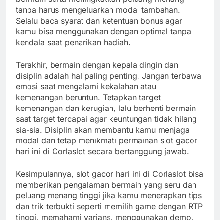
tanpa harus mengeluarkan modal tambahan.
Selalu baca syarat dan ketentuan bonus agar
kamu bisa menggunakan dengan optimal tanpa
kendala saat penarikan hadiah.
Terakhir, bermain dengan kepala dingin dan
disiplin adalah hal paling penting. Jangan terbawa
emosi saat mengalami kekalahan atau
kemenangan beruntun. Tetapkan target
kemenangan dan kerugian, lalu berhenti bermain
saat target tercapai agar keuntungan tidak hilang
sia-sia. Disiplin akan membantu kamu menjaga
modal dan tetap menikmati permainan slot gacor
hari ini di Corlaslot secara bertanggung jawab.
Kesimpulannya, slot gacor hari ini di Corlaslot bisa
memberikan pengalaman bermain yang seru dan
peluang menang tinggi jika kamu menerapkan tips
dan trik terbukti seperti memilih game dengan RTP
tinggi, memahami varians, menggunakan demo,