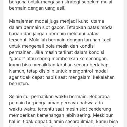
berguna untuk mengasah strategi sebelum mulai
bermain dengan uang asli.
Manajemen modal juga menjadi kunci utama
dalam bermain slot gacor. Tetapkan batas modal
harian dan jangan bermain melebihi batas
tersebut. Mulailah bermain dengan taruhan kecil
untuk mengenali pola mesin dan kondisi
permainan. Jika mesin terlihat dalam kondisi
“gacor” atau sering memberikan kemenangan,
kamu bisa menaikkan taruhan secara bertahap.
Namun, tetap disiplin untuk mengontrol modal
agar tidak cepat habis saat mengalami kekalahan
beruntun.
Selain itu, perhatikan waktu bermain. Beberapa
pemain berpengalaman percaya bahwa ada
waktu-waktu tertentu saat mesin slot cenderung
memberikan kemenangan lebih sering. Meskipun
hal ini tidak dapat dijamin secara ilmiah, kamu bisa