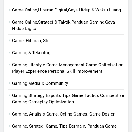
Game Online,Hiburan Digital,Gaya Hidup & Waktu Luang
Game Online,Strategi & Taktik,Panduan Gaming,Gaya
Hidup Digital
Game, Hiburan, Slot
Gaming & Teknologi
Gaming Lifestyle Game Management Game Optimization
Player Experience Personal Skill Improvement
Gaming Media & Community
Gaming Strategy Esports Tips Game Tactics Competitive
Gaming Gameplay Optimization
Gaming, Analisis Game, Online Games, Game Design
Gaming, Strategi Game, Tips Bermain, Panduan Game