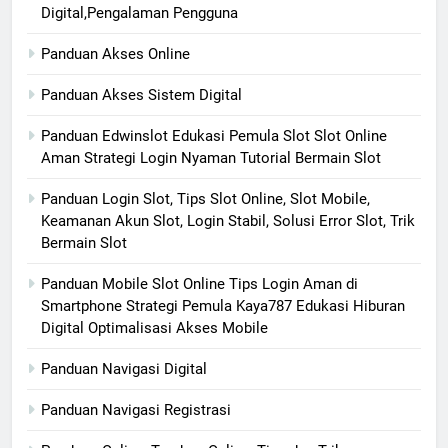
Digital,Pengalaman Pengguna
Panduan Akses Online
Panduan Akses Sistem Digital
Panduan Edwinslot Edukasi Pemula Slot Slot Online
Aman Strategi Login Nyaman Tutorial Bermain Slot
Panduan Login Slot, Tips Slot Online, Slot Mobile,
Keamanan Akun Slot, Login Stabil, Solusi Error Slot, Trik
Bermain Slot
Panduan Mobile Slot Online Tips Login Aman di
Smartphone Strategi Pemula Kaya787 Edukasi Hiburan
Digital Optimalisasi Akses Mobile
Panduan Navigasi Digital
Panduan Navigasi Registrasi