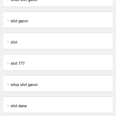
slot gacor
slot
slot 777
situs slot gacor
slot dana