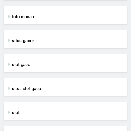
toto macau
situs gacor
slot gacor
situs slot gacor
slot