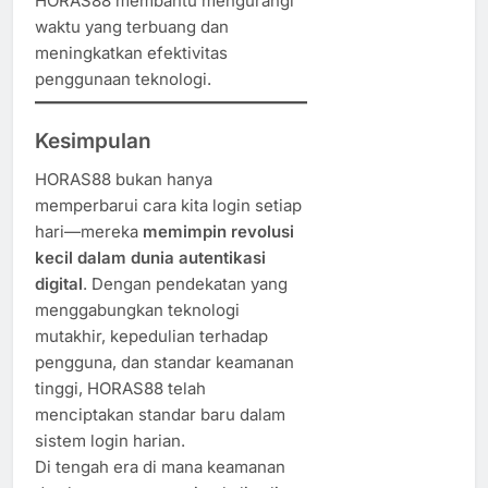
HORAS88 membantu mengurangi
waktu yang terbuang dan
meningkatkan efektivitas
penggunaan teknologi.
Kesimpulan
HORAS88 bukan hanya
memperbarui cara kita login setiap
hari—mereka
memimpin revolusi
kecil dalam dunia autentikasi
digital
. Dengan pendekatan yang
menggabungkan teknologi
mutakhir, kepedulian terhadap
pengguna, dan standar keamanan
tinggi, HORAS88 telah
menciptakan standar baru dalam
sistem login harian.
Di tengah era di mana keamanan