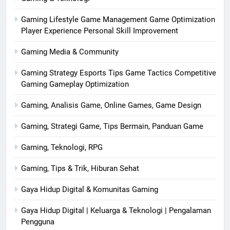
Gaming Lifestyle Game Management Game Optimization
Player Experience Personal Skill Improvement
Gaming Media & Community
Gaming Strategy Esports Tips Game Tactics Competitive
Gaming Gameplay Optimization
Gaming, Analisis Game, Online Games, Game Design
Gaming, Strategi Game, Tips Bermain, Panduan Game
Gaming, Teknologi, RPG
Gaming, Tips & Trik, Hiburan Sehat
Gaya Hidup Digital & Komunitas Gaming
Gaya Hidup Digital | Keluarga & Teknologi | Pengalaman
Pengguna