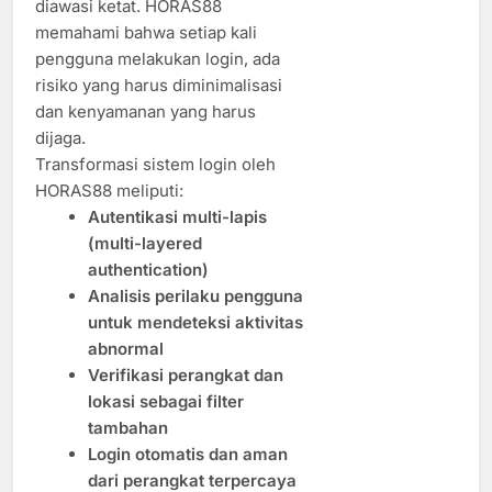
diawasi ketat. HORAS88
memahami bahwa setiap kali
pengguna melakukan login, ada
risiko yang harus diminimalisasi
dan kenyamanan yang harus
dijaga.
Transformasi sistem login oleh
HORAS88 meliputi:
Autentikasi multi-lapis
(multi-layered
authentication)
Analisis perilaku pengguna
untuk mendeteksi aktivitas
abnormal
Verifikasi perangkat dan
lokasi sebagai filter
tambahan
Login otomatis dan aman
dari perangkat terpercaya