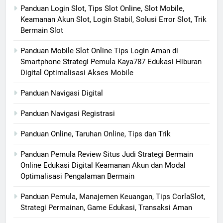
Panduan Login Slot, Tips Slot Online, Slot Mobile,
Keamanan Akun Slot, Login Stabil, Solusi Error Slot, Trik
Bermain Slot
Panduan Mobile Slot Online Tips Login Aman di
Smartphone Strategi Pemula Kaya787 Edukasi Hiburan
Digital Optimalisasi Akses Mobile
Panduan Navigasi Digital
Panduan Navigasi Registrasi
Panduan Online, Taruhan Online, Tips dan Trik
Panduan Pemula Review Situs Judi Strategi Bermain
Online Edukasi Digital Keamanan Akun dan Modal
Optimalisasi Pengalaman Bermain
Panduan Pemula, Manajemen Keuangan, Tips CorlaSlot,
Strategi Permainan, Game Edukasi, Transaksi Aman