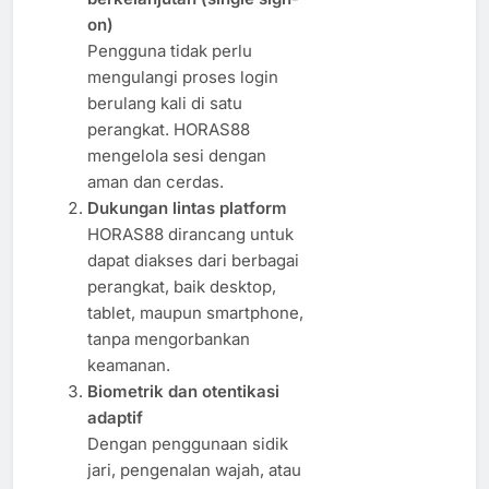
on)
Pengguna tidak perlu
mengulangi proses login
berulang kali di satu
perangkat. HORAS88
mengelola sesi dengan
aman dan cerdas.
Dukungan lintas platform
HORAS88 dirancang untuk
dapat diakses dari berbagai
perangkat, baik desktop,
tablet, maupun smartphone,
tanpa mengorbankan
keamanan.
Biometrik dan otentikasi
adaptif
Dengan penggunaan sidik
jari, pengenalan wajah, atau