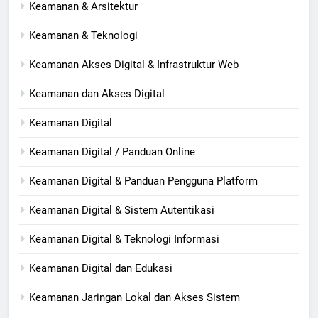
Keamanan & Arsitektur
Keamanan & Teknologi
Keamanan Akses Digital & Infrastruktur Web
Keamanan dan Akses Digital
Keamanan Digital
Keamanan Digital / Panduan Online
Keamanan Digital & Panduan Pengguna Platform
Keamanan Digital & Sistem Autentikasi
Keamanan Digital & Teknologi Informasi
Keamanan Digital dan Edukasi
Keamanan Jaringan Lokal dan Akses Sistem