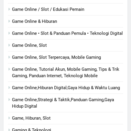
Game Online / Slot / Edukasi Pemain
Game Online & Hiburan
Game Online • Slot & Panduan Pemula • Teknologi Digital
Game Online, Slot
Game Online, Slot Terpercaya, Mobile Gaming
Game Online, Tutorial Akun, Mobile Gaming, Tips & Trik
Gaming, Panduan Internet, Teknologi Mobile
Game Online,Hiburan Digital,Gaya Hidup & Waktu Luang
Game Online,Strategi & Taktik,Panduan Gaming,Gaya
Hidup Digital
Game, Hiburan, Slot
Gaming & Teknologi