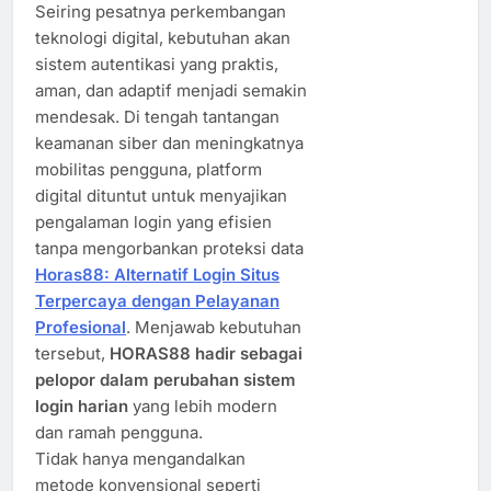
Seiring pesatnya perkembangan
teknologi digital, kebutuhan akan
sistem autentikasi yang praktis,
aman, dan adaptif menjadi semakin
mendesak. Di tengah tantangan
keamanan siber dan meningkatnya
mobilitas pengguna, platform
digital dituntut untuk menyajikan
pengalaman login yang efisien
tanpa mengorbankan proteksi data
Horas88: Alternatif Login Situs
Terpercaya dengan Pelayanan
Profesional
. Menjawab kebutuhan
tersebut,
HORAS88 hadir sebagai
pelopor dalam perubahan sistem
login harian
yang lebih modern
dan ramah pengguna.
Tidak hanya mengandalkan
metode konvensional seperti