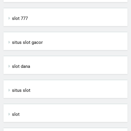
slot 777
situs slot gacor
slot dana
situs slot
slot