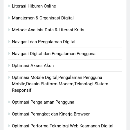
Literasi Hiburan Online
Manajemen & Organisasi Digital
Metode Analisis Data & Literasi Kritis
Navigasi dan Pengalaman Digital
Navigasi Digital dan Pengalaman Pengguna
Optimasi Akses Akun
Optimasi Mobile Digital,Pengalaman Pengguna
Mobile,Desain Platform Modern,Teknologi Sistem
Responsif
Optimasi Pengalaman Pengguna
Optimasi Perangkat dan Kinerja Browser
Optimasi Performa Teknologi Web Keamanan Digital