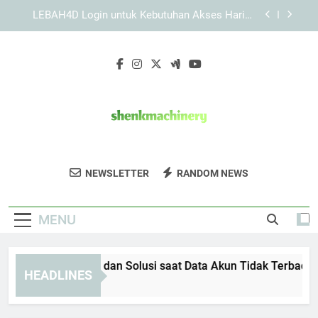
Skip
Login KAYA787 dan Langkah Mengatasi Halaman
to
Tidak Merespons
content
Panduan Memeriksa Ruang Penyimpanan
sebelum Membuka KAYA787 Login
EDWINSLOT Login dan Solusi saat Data Akun
Tidak Terbaca dengan Benar
LEBAH4D Login untuk Kebutuhan Akses Harian
yang Lebih Fleksibel dan Teratur
Login KAYA787 dan Langkah Mengatasi Halaman
Tidak Merespons
Shenk Machinery
Dapatkan Mesin Industri Berkualitas Dari
Panduan Memeriksa Ruang Penyimpanan
NEWSLETTER
RANDOM NEWS
sebelum Membuka KAYA787 Login
Shenk Machinery. Pilihan Terbaik Untuk
Efisiensi Produksi Anda.
MENU
WINSLOT Login dan Solusi saat Data Akun Tidak Terbaca den
HEADLINES
Weeks Ago