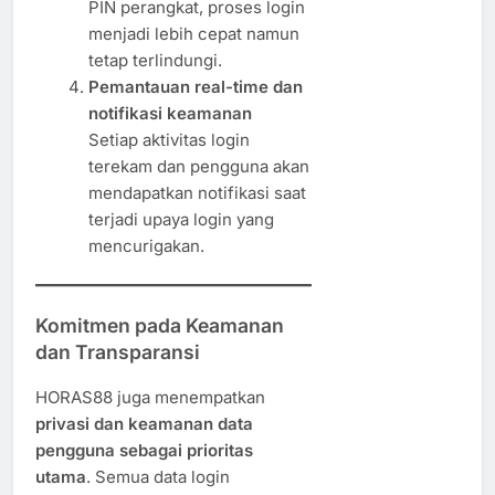
PIN perangkat, proses login
menjadi lebih cepat namun
tetap terlindungi.
Pemantauan real-time dan
notifikasi keamanan
Setiap aktivitas login
terekam dan pengguna akan
mendapatkan notifikasi saat
terjadi upaya login yang
mencurigakan.
Komitmen pada Keamanan
dan Transparansi
HORAS88 juga menempatkan
privasi dan keamanan data
pengguna sebagai prioritas
utama
. Semua data login