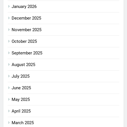
January 2026
December 2025
November 2025
October 2025
September 2025
August 2025
July 2025
June 2025
May 2025
April 2025
March 2025