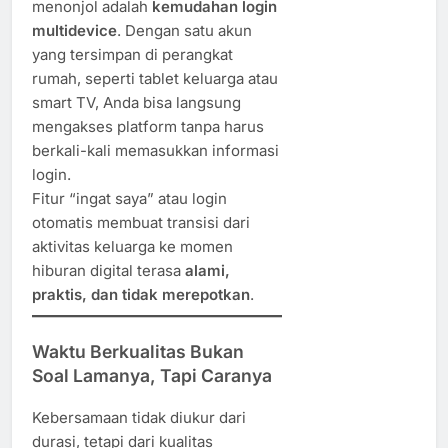
menonjol adalah
kemudahan login
multidevice
. Dengan satu akun
yang tersimpan di perangkat
rumah, seperti tablet keluarga atau
smart TV, Anda bisa langsung
mengakses platform tanpa harus
berkali-kali memasukkan informasi
login.
Fitur “ingat saya” atau login
otomatis membuat transisi dari
aktivitas keluarga ke momen
hiburan digital terasa
alami,
praktis, dan tidak merepotkan
.
Waktu Berkualitas Bukan
Soal Lamanya, Tapi Caranya
Kebersamaan tidak diukur dari
durasi, tetapi dari kualitas