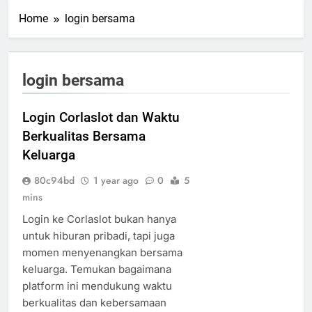
Home
login bersama
login bersama
Login Corlaslot dan Waktu
Berkualitas Bersama
Keluarga
80c94bd
1 year ago
0
5
mins
Login ke Corlaslot bukan hanya
untuk hiburan pribadi, tapi juga
momen menyenangkan bersama
keluarga. Temukan bagaimana
platform ini mendukung waktu
berkualitas dan kebersamaan