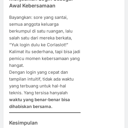
Awal Kebersamaan
Bayangkan: sore yang santai,
semua anggota keluarga
berkumpul di satu ruangan, lalu
salah satu dari mereka berkata,
“Yuk login dulu ke Corlaslot!”
Kalimat itu sederhana, tapi bisa jadi
pemicu momen kebersamaan yang
hangat.
Dengan login yang cepat dan
tampilan intuitif, tidak ada waktu
yang terbuang untuk hal-hal
teknis. Yang tersisa hanyalah
waktu yang benar-benar bisa
dihabiskan bersama.
Kesimpulan