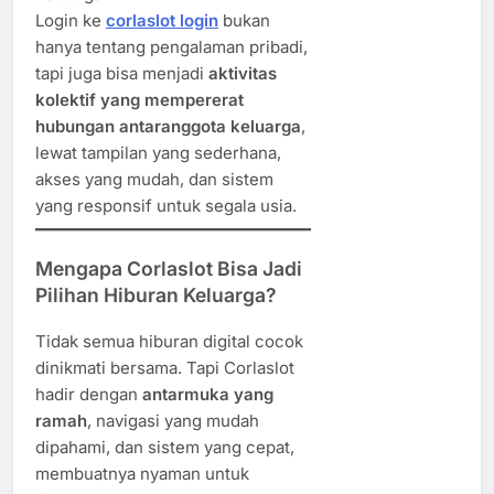
Login ke
corlaslot login
bukan
hanya tentang pengalaman pribadi,
tapi juga bisa menjadi
aktivitas
kolektif yang mempererat
hubungan antaranggota keluarga
,
lewat tampilan yang sederhana,
akses yang mudah, dan sistem
yang responsif untuk segala usia.
Mengapa Corlaslot Bisa Jadi
Pilihan Hiburan Keluarga?
Tidak semua hiburan digital cocok
dinikmati bersama. Tapi Corlaslot
hadir dengan
antarmuka yang
ramah
, navigasi yang mudah
dipahami, dan sistem yang cepat,
membuatnya nyaman untuk