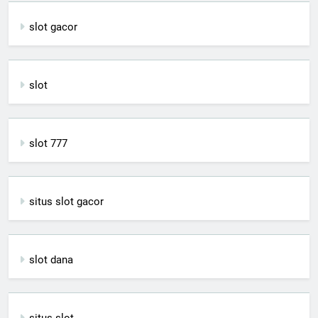
slot gacor
slot
slot 777
situs slot gacor
slot dana
situs slot