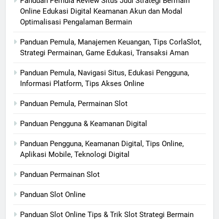
Panduan Pemula Review Situs Judi Strategi Bermain
Online Edukasi Digital Keamanan Akun dan Modal
Optimalisasi Pengalaman Bermain
Panduan Pemula, Manajemen Keuangan, Tips CorlaSlot,
Strategi Permainan, Game Edukasi, Transaksi Aman
Panduan Pemula, Navigasi Situs, Edukasi Pengguna,
Informasi Platform, Tips Akses Online
Panduan Pemula, Permainan Slot
Panduan Pengguna & Keamanan Digital
Panduan Pengguna, Keamanan Digital, Tips Online,
Aplikasi Mobile, Teknologi Digital
Panduan Permainan Slot
Panduan Slot Online
Panduan Slot Online Tips & Trik Slot Strategi Bermain