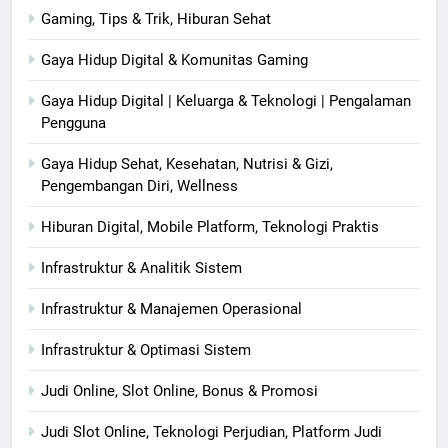
Gaming, Tips & Trik, Hiburan Sehat
Gaya Hidup Digital & Komunitas Gaming
Gaya Hidup Digital | Keluarga & Teknologi | Pengalaman
Pengguna
Gaya Hidup Sehat, Kesehatan, Nutrisi & Gizi,
Pengembangan Diri, Wellness
Hiburan Digital, Mobile Platform, Teknologi Praktis
Infrastruktur & Analitik Sistem
Infrastruktur & Manajemen Operasional
Infrastruktur & Optimasi Sistem
Judi Online, Slot Online, Bonus & Promosi
Judi Slot Online, Teknologi Perjudian, Platform Judi