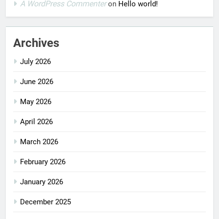
A WordPress Commenter
on
Hello world!
Archives
July 2026
June 2026
May 2026
April 2026
March 2026
February 2026
January 2026
December 2025