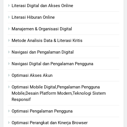
Literasi Digital dan Akses Online
Literasi Hiburan Online
Manajemen & Organisasi Digital
Metode Analisis Data & Literasi Kritis
Navigasi dan Pengalaman Digital
Navigasi Digital dan Pengalaman Pengguna
Optimasi Akses Akun
Optimasi Mobile Digital,Pengalaman Pengguna
Mobile,Desain Platform Modern,Teknologi Sistem
Responsif
Optimasi Pengalaman Pengguna
Optimasi Perangkat dan Kinerja Browser