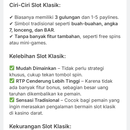
Ciri-Ciri Slot Klasik:
✔ Biasanya memiliki
3 gulungan
dan 1-5 paylines.
✔ Simbol tradisional seperti
buah-buahan, angka
7, lonceng, dan BAR
.
✔
Tanpa banyak fitur tambahan
, seperti free spins
atau mini-games.
Kelebihan Slot Klasik:
Mudah Dimainkan
– Tidak perlu strategi
khusus, cukup tekan tombol spin.
RTP Cenderung Lebih Tinggi
– Karena tidak
ada banyak fitur bonus, sebagian besar uang
taruhan dikembalikan ke pemain.
Sensasi Tradisional
– Cocok bagi pemain yang
ingin merasakan pengalaman bermain slot klasik
di kasino darat.
Kekurangan Slot Klasik: