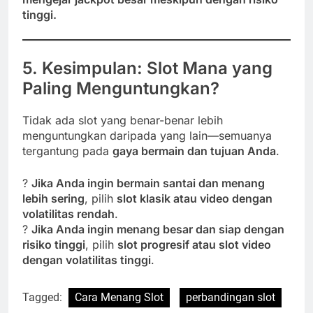
tinggi.
5. Kesimpulan: Slot Mana yang
Paling Menguntungkan?
Tidak ada slot yang benar-benar lebih
menguntungkan daripada yang lain—semuanya
tergantung pada
gaya bermain dan tujuan Anda
.
?
Jika Anda ingin bermain santai dan menang
lebih sering
, pilih
slot klasik atau video dengan
volatilitas rendah
.
?
Jika Anda ingin menang besar dan siap dengan
risiko tinggi
, pilih
slot progresif atau slot video
dengan volatilitas tinggi
.
Tagged:
Cara Menang Slot
perbandingan slot