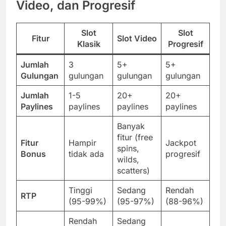
Video, dan Progresif
Slot
Slot
Fitur
Slot Video
Klasik
Progresif
Jumlah
3
5+
5+
Gulungan
gulungan
gulungan
gulungan
Jumlah
1-5
20+
20+
Paylines
paylines
paylines
paylines
Banyak
fitur (free
Fitur
Hampir
Jackpot
spins,
Bonus
tidak ada
progresif
wilds,
scatters)
Tinggi
Sedang
Rendah
RTP
(95-99%)
(95-97%)
(88-96%)
Rendah
Sedang