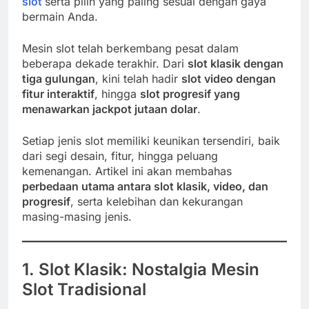
slot
serta pilih yang paling sesuai dengan gaya
bermain Anda.
Mesin slot telah berkembang pesat dalam
beberapa dekade terakhir. Dari
slot klasik dengan
tiga gulungan
, kini telah hadir
slot video dengan
fitur interaktif
, hingga
slot progresif yang
menawarkan jackpot jutaan dolar
.
Setiap jenis slot memiliki keunikan tersendiri, baik
dari segi desain, fitur, hingga peluang
kemenangan. Artikel ini akan membahas
perbedaan utama antara slot klasik, video, dan
progresif
, serta kelebihan dan kekurangan
masing-masing jenis.
1. Slot Klasik: Nostalgia Mesin
Slot Tradisional