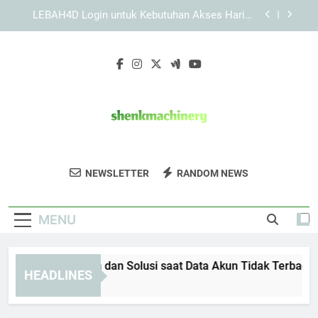
Skip
Login KAYA787 dan Langkah Mengatasi Halaman
to
Tidak Merespons
content
Panduan Memeriksa Ruang Penyimpanan
sebelum Membuka KAYA787 Login
EDWINSLOT Login dan Solusi saat Data Akun
Tidak Terbaca dengan Benar
LEBAH4D Login untuk Kebutuhan Akses Harian
yang Lebih Fleksibel dan Teratur
Login KAYA787 dan Langkah Mengatasi Halaman
Tidak Merespons
Shenk Machinery
Dapatkan Mesin Industri Berkualitas Dari
Panduan Memeriksa Ruang Penyimpanan
NEWSLETTER
RANDOM NEWS
sebelum Membuka KAYA787 Login
Shenk Machinery. Pilihan Terbaik Untuk
Efisiensi Produksi Anda.
MENU
WINSLOT Login dan Solusi saat Data Akun Tidak Terbaca den
HEADLINES
Weeks Ago