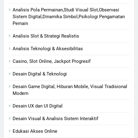
Analisis Pola Permainan,Studi Visual Slot,Observasi
Sistem Digital,Dinamika Simbol,Psikologi Pengamatan
Pemain
Analisis Slot & Strategi Realistis
Analisis Teknologi & Aksesibilitas
Casino, Slot Online, Jackpot Progresif
Desain Digital & Teknologi
Desain Game Digital, Hiburan Mobile, Visual Tradisional
Modern
Desain UX dan UI Digital
Desain Visual & Analisis Sistem Interaktif
Edukasi Akses Online