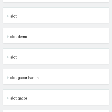
slot
slot demo
slot
slot gacor hari ini
slot gacor