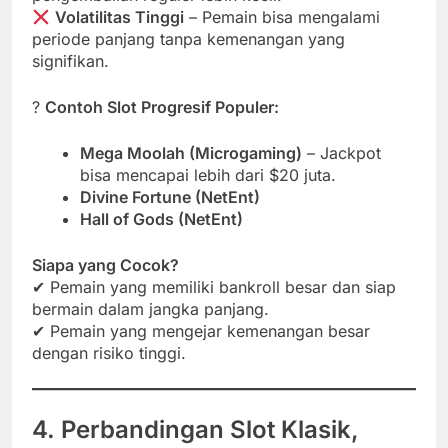
Volatilitas Tinggi
– Pemain bisa mengalami
periode panjang tanpa kemenangan yang
signifikan.
?
Contoh Slot Progresif Populer:
Mega Moolah (Microgaming)
– Jackpot
bisa mencapai lebih dari $20 juta.
Divine Fortune (NetEnt)
Hall of Gods (NetEnt)
Siapa yang Cocok?
✔ Pemain yang memiliki bankroll besar dan siap
bermain dalam jangka panjang.
✔ Pemain yang mengejar kemenangan besar
dengan risiko tinggi.
4. Perbandingan Slot Klasik,