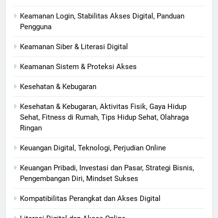
Keamanan Login, Stabilitas Akses Digital, Panduan
Pengguna
Keamanan Siber & Literasi Digital
Keamanan Sistem & Proteksi Akses
Kesehatan & Kebugaran
Kesehatan & Kebugaran, Aktivitas Fisik, Gaya Hidup
Sehat, Fitness di Rumah, Tips Hidup Sehat, Olahraga
Ringan
Keuangan Digital, Teknologi, Perjudian Online
Keuangan Pribadi, Investasi dan Pasar, Strategi Bisnis,
Pengembangan Diri, Mindset Sukses
Kompatibilitas Perangkat dan Akses Digital