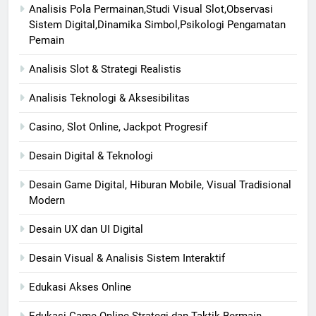
Analisis Pola Permainan,Studi Visual Slot,Observasi
Sistem Digital,Dinamika Simbol,Psikologi Pengamatan
Pemain
Analisis Slot & Strategi Realistis
Analisis Teknologi & Aksesibilitas
Casino, Slot Online, Jackpot Progresif
Desain Digital & Teknologi
Desain Game Digital, Hiburan Mobile, Visual Tradisional
Modern
Desain UX dan UI Digital
Desain Visual & Analisis Sistem Interaktif
Edukasi Akses Online
Edukasi Game Online Strategi dan Taktik Bermain