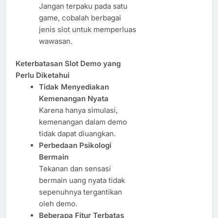
Jangan terpaku pada satu
game, cobalah berbagai
jenis slot untuk memperluas
wawasan.
Keterbatasan Slot Demo yang
Perlu Diketahui
Tidak Menyediakan
Kemenangan Nyata
Karena hanya simulasi,
kemenangan dalam demo
tidak dapat diuangkan.
Perbedaan Psikologi
Bermain
Tekanan dan sensasi
bermain uang nyata tidak
sepenuhnya tergantikan
oleh demo.
Beberapa Fitur Terbatas