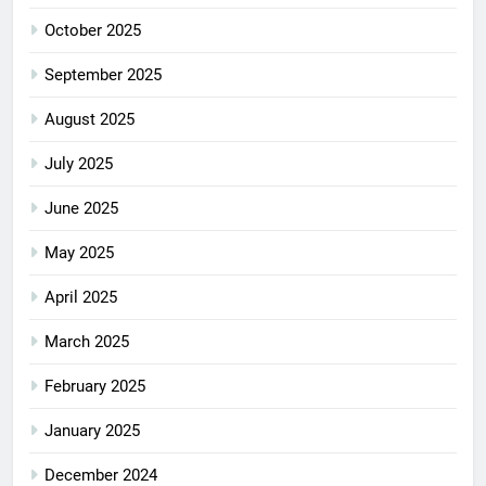
October 2025
September 2025
August 2025
July 2025
June 2025
May 2025
April 2025
March 2025
February 2025
January 2025
December 2024