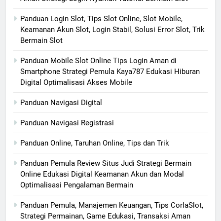
Panduan Login Slot, Tips Slot Online, Slot Mobile,
Keamanan Akun Slot, Login Stabil, Solusi Error Slot, Trik
Bermain Slot
Panduan Mobile Slot Online Tips Login Aman di
Smartphone Strategi Pemula Kaya787 Edukasi Hiburan
Digital Optimalisasi Akses Mobile
Panduan Navigasi Digital
Panduan Navigasi Registrasi
Panduan Online, Taruhan Online, Tips dan Trik
Panduan Pemula Review Situs Judi Strategi Bermain
Online Edukasi Digital Keamanan Akun dan Modal
Optimalisasi Pengalaman Bermain
Panduan Pemula, Manajemen Keuangan, Tips CorlaSlot,
Strategi Permainan, Game Edukasi, Transaksi Aman