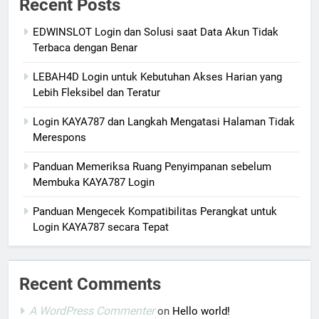
Recent Posts
EDWINSLOT Login dan Solusi saat Data Akun Tidak
Terbaca dengan Benar
LEBAH4D Login untuk Kebutuhan Akses Harian yang
Lebih Fleksibel dan Teratur
Login KAYA787 dan Langkah Mengatasi Halaman Tidak
Merespons
Panduan Memeriksa Ruang Penyimpanan sebelum
Membuka KAYA787 Login
Panduan Mengecek Kompatibilitas Perangkat untuk
Login KAYA787 secara Tepat
Recent Comments
A WordPress Commenter
on
Hello world!