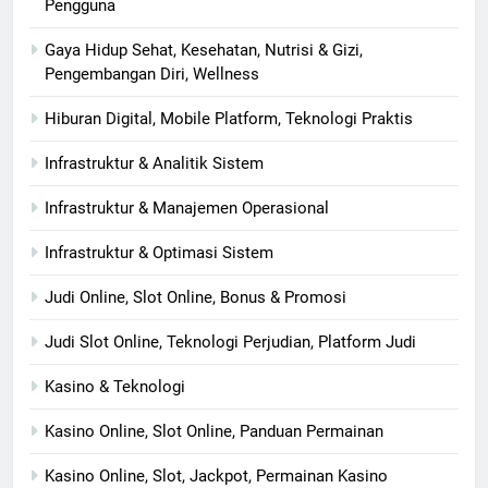
Pengguna
Gaya Hidup Sehat, Kesehatan, Nutrisi & Gizi,
Pengembangan Diri, Wellness
Hiburan Digital, Mobile Platform, Teknologi Praktis
Infrastruktur & Analitik Sistem
Infrastruktur & Manajemen Operasional
Infrastruktur & Optimasi Sistem
Judi Online, Slot Online, Bonus & Promosi
Judi Slot Online, Teknologi Perjudian, Platform Judi
Kasino & Teknologi
Kasino Online, Slot Online, Panduan Permainan
Kasino Online, Slot, Jackpot, Permainan Kasino