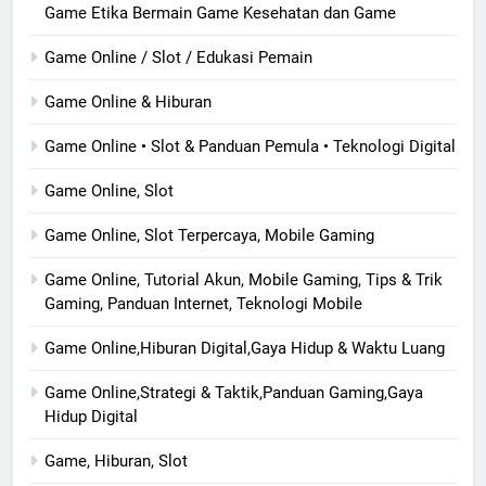
Game Etika Bermain Game Kesehatan dan Game
Game Online / Slot / Edukasi Pemain
Game Online & Hiburan
Game Online • Slot & Panduan Pemula • Teknologi Digital
Game Online, Slot
Game Online, Slot Terpercaya, Mobile Gaming
Game Online, Tutorial Akun, Mobile Gaming, Tips & Trik
Gaming, Panduan Internet, Teknologi Mobile
Game Online,Hiburan Digital,Gaya Hidup & Waktu Luang
Game Online,Strategi & Taktik,Panduan Gaming,Gaya
Hidup Digital
Game, Hiburan, Slot