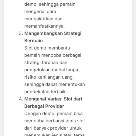
demo, sehingga pemain
mengenal cara
mengaktifkan dan
memanfaatkannya.
Mengembangkan Strategi
Bermain
Slot demo membantu
pemain mencoba berbagai
strategi taruhan dan
pengelolaan modal tanpa
risiko kehilangan uang,
sehingga dapat menentukan
pendekatan terbaik.
Mengenal Variasi Slot dari
Berbagai Provider
Dengan demo, pemain bisa
mencoba berbagai jenis slot
dari banyak provider untuk
menemukan jenis atau tema