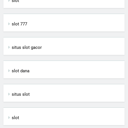
slot
slot 777
situs slot gacor
slot dana
situs slot
slot