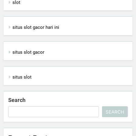
slot
situs slot gacor hari ini
situs slot gacor
situs slot
Search
SEARCH