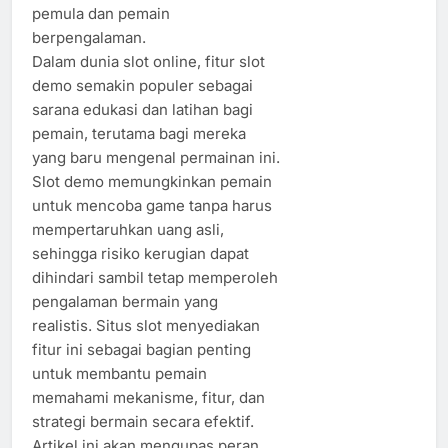
pemula dan pemain
berpengalaman.
Dalam dunia slot online, fitur slot
demo semakin populer sebagai
sarana edukasi dan latihan bagi
pemain, terutama bagi mereka
yang baru mengenal permainan ini.
Slot demo memungkinkan pemain
untuk mencoba game tanpa harus
mempertaruhkan uang asli,
sehingga risiko kerugian dapat
dihindari sambil tetap memperoleh
pengalaman bermain yang
realistis. Situs slot menyediakan
fitur ini sebagai bagian penting
untuk membantu pemain
memahami mekanisme, fitur, dan
strategi bermain secara efektif.
Artikel ini akan mengupas peran