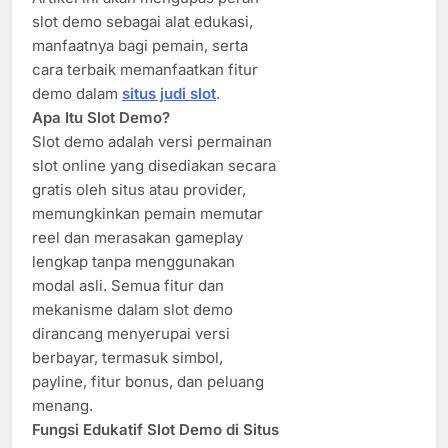
slot demo sebagai alat edukasi,
manfaatnya bagi pemain, serta
cara terbaik memanfaatkan fitur
demo dalam
situs judi slot
.
Apa Itu Slot Demo?
Slot demo adalah versi permainan
slot online yang disediakan secara
gratis oleh situs atau provider,
memungkinkan pemain memutar
reel dan merasakan gameplay
lengkap tanpa menggunakan
modal asli. Semua fitur dan
mekanisme dalam slot demo
dirancang menyerupai versi
berbayar, termasuk simbol,
payline, fitur bonus, dan peluang
menang.
Fungsi Edukatif Slot Demo di Situs