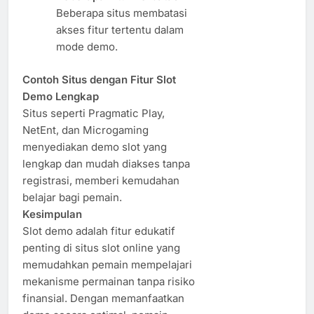
Beberapa situs membatasi
akses fitur tertentu dalam
mode demo.
Contoh Situs dengan Fitur Slot
Demo Lengkap
Situs seperti Pragmatic Play,
NetEnt, dan Microgaming
menyediakan demo slot yang
lengkap dan mudah diakses tanpa
registrasi, memberi kemudahan
belajar bagi pemain.
Kesimpulan
Slot demo adalah fitur edukatif
penting di situs slot online yang
memudahkan pemain mempelajari
mekanisme permainan tanpa risiko
finansial. Dengan memanfaatkan