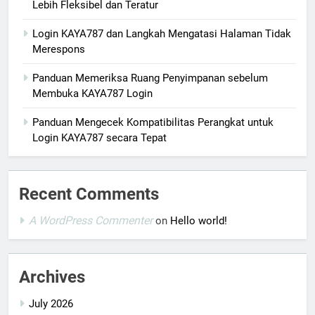
Lebih Fleksibel dan Teratur
Login KAYA787 dan Langkah Mengatasi Halaman Tidak
Merespons
Panduan Memeriksa Ruang Penyimpanan sebelum
Membuka KAYA787 Login
Panduan Mengecek Kompatibilitas Perangkat untuk
Login KAYA787 secara Tepat
Recent Comments
A WordPress Commenter
on
Hello world!
Archives
July 2026