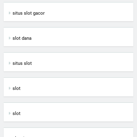
situs slot gacor
slot dana
situs slot
slot
slot