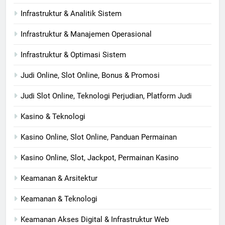
Infrastruktur & Analitik Sistem
Infrastruktur & Manajemen Operasional
Infrastruktur & Optimasi Sistem
Judi Online, Slot Online, Bonus & Promosi
Judi Slot Online, Teknologi Perjudian, Platform Judi
Kasino & Teknologi
Kasino Online, Slot Online, Panduan Permainan
Kasino Online, Slot, Jackpot, Permainan Kasino
Keamanan & Arsitektur
Keamanan & Teknologi
Keamanan Akses Digital & Infrastruktur Web