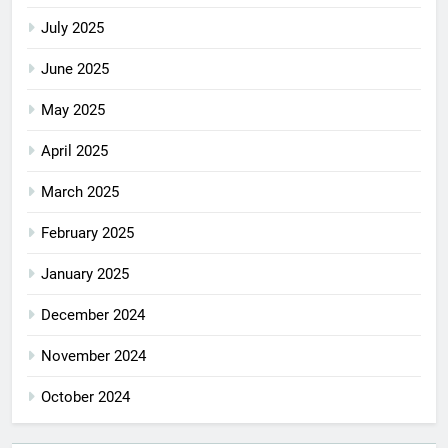
July 2025
June 2025
May 2025
April 2025
March 2025
February 2025
January 2025
December 2024
November 2024
October 2024