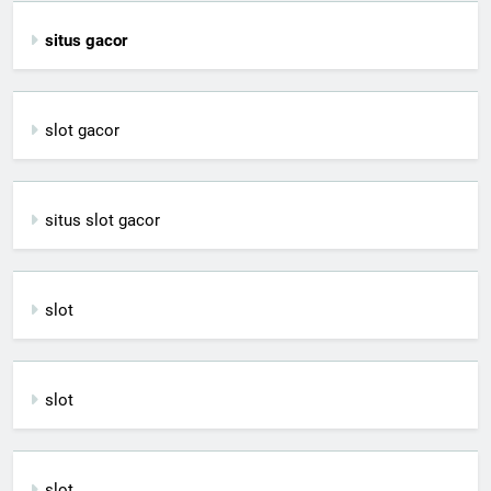
situs gacor
slot gacor
situs slot gacor
slot
slot
slot