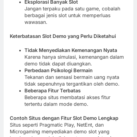
Eksplorasi Banyak Slot
Jangan terpaku pada satu game, cobalah
berbagai jenis slot untuk memperluas
wawasan.
Keterbatasan Slot Demo yang Perlu Diketahui
Tidak Menyediakan Kemenangan Nyata
Karena hanya simulasi, kemenangan dalam
demo tidak dapat diuangkan.
Perbedaan Psikologi Bermain
Tekanan dan sensasi bermain uang nyata
tidak sepenuhnya tergantikan oleh demo.
Beberapa Fitur Terbatas
Beberapa situs membatasi akses fitur
tertentu dalam mode demo.
Contoh Situs dengan Fitur Slot Demo Lengkap
Situs seperti Pragmatic Play, NetEnt, dan
Microgaming menyediakan demo slot yang