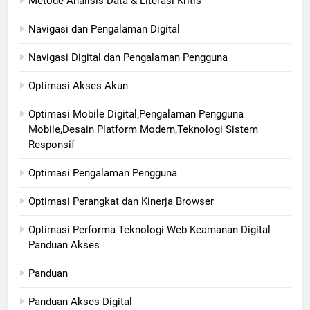
Metode Analisis Data & Literasi Kritis
Navigasi dan Pengalaman Digital
Navigasi Digital dan Pengalaman Pengguna
Optimasi Akses Akun
Optimasi Mobile Digital,Pengalaman Pengguna
Mobile,Desain Platform Modern,Teknologi Sistem
Responsif
Optimasi Pengalaman Pengguna
Optimasi Perangkat dan Kinerja Browser
Optimasi Performa Teknologi Web Keamanan Digital
Panduan Akses
Panduan
Panduan Akses Digital