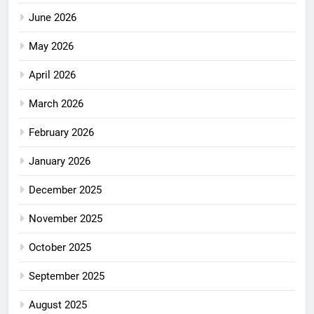
June 2026
May 2026
April 2026
March 2026
February 2026
January 2026
December 2025
November 2025
October 2025
September 2025
August 2025