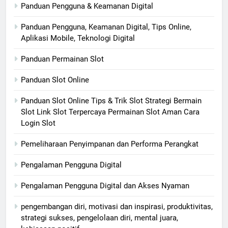
Panduan Pengguna & Keamanan Digital
Panduan Pengguna, Keamanan Digital, Tips Online,
Aplikasi Mobile, Teknologi Digital
Panduan Permainan Slot
Panduan Slot Online
Panduan Slot Online Tips & Trik Slot Strategi Bermain
Slot Link Slot Terpercaya Permainan Slot Aman Cara
Login Slot
Pemeliharaan Penyimpanan dan Performa Perangkat
Pengalaman Pengguna Digital
Pengalaman Pengguna Digital dan Akses Nyaman
pengembangan diri, motivasi dan inspirasi, produktivitas,
strategi sukses, pengelolaan diri, mental juara,