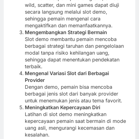
wild, scatter, dan mini games dapat diuji
secara langsung melalui slot demo,
sehingga pemain mengenal cara
mengaktifkan dan memanfaatkannya.
Mengembangkan Strategi Bermain
Slot demo membantu pemain mencoba
berbagai strategi taruhan dan pengelolaan
modal tanpa risiko kehilangan uang,
sehingga dapat menentukan pendekatan
terbaik.
Mengenal Variasi Slot dari Berbagai
Provider
Dengan demo, pemain bisa mencoba
berbagai jenis slot dari banyak provider
untuk menemukan jenis atau tema favorit.
Meningkatkan Kepercayaan Diri
Latihan di slot demo meningkatkan
kepercayaan pemain saat bermain di mode
uang asli, mengurangi kecemasan dan
kesalahan.