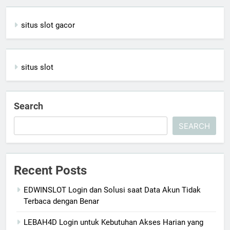
situs slot gacor
situs slot
Search
SEARCH
Recent Posts
EDWINSLOT Login dan Solusi saat Data Akun Tidak
Terbaca dengan Benar
LEBAH4D Login untuk Kebutuhan Akses Harian yang