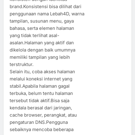
brand.Konsistensi bisa dilihat dari
penggunaan nama Lebah4D, warna
tampilan, susunan menu, gaya
bahasa, serta elemen halaman
yang tidak terlihat asal-
asalan.Halaman yang aktif dan
dikelola dengan baik umumnya
memiliki tampilan yang lebih
terstruktur.
Selain itu, coba akses halaman
melalui koneksi internet yang
stabil.Apabila halaman gagal
terbuka, belum tentu halaman
tersebut tidak aktif.Bisa saja
kendala berasal dari jaringan,
cache browser, perangkat, atau
pengaturan DNS.Pengguna
sebaiknya mencoba beberapa