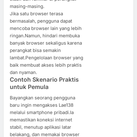
masing-masing.
Jika satu browser terasa
bermasalah, pengguna dapat
mencoba browser lain yang lebih
ringan.Namun, hindari membuka
banyak browser sekaligus karena
perangkat bisa semakin
lambat.Pengelolaan browser yang
baik membuat akses lebih praktis
dan nyaman.
Contoh Skenario Praktis
untuk Pemula
Bayangkan seorang pengguna
baru ingin mengakses Lae138
melalui smartphone pribadi.Ia
memastikan koneksi internet
stabil, menutup aplikasi latar
belakang, dan memakai browser