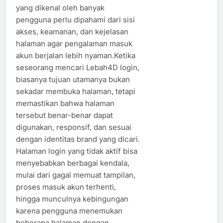
yang dikenal oleh banyak
pengguna perlu dipahami dari sisi
akses, keamanan, dan kejelasan
halaman agar pengalaman masuk
akun berjalan lebih nyaman.Ketika
seseorang mencari Lebah4D login,
biasanya tujuan utamanya bukan
sekadar membuka halaman, tetapi
memastikan bahwa halaman
tersebut benar-benar dapat
digunakan, responsif, dan sesuai
dengan identitas brand yang dicari.
Halaman login yang tidak aktif bisa
menyebabkan berbagai kendala,
mulai dari gagal memuat tampilan,
proses masuk akun terhenti,
hingga munculnya kebingungan
karena pengguna menemukan
beberapa halaman dengan