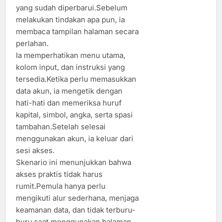
yang sudah diperbarui.Sebelum
melakukan tindakan apa pun, ia
membaca tampilan halaman secara
perlahan.
Ia memperhatikan menu utama,
kolom input, dan instruksi yang
tersedia.Ketika perlu memasukkan
data akun, ia mengetik dengan
hati-hati dan memeriksa huruf
kapital, simbol, angka, serta spasi
tambahan.Setelah selesai
menggunakan akun, ia keluar dari
sesi akses.
Skenario ini menunjukkan bahwa
akses praktis tidak harus
rumit.Pemula hanya perlu
mengikuti alur sederhana, menjaga
keamanan data, dan tidak terburu-
buru saat menggunakan halaman.