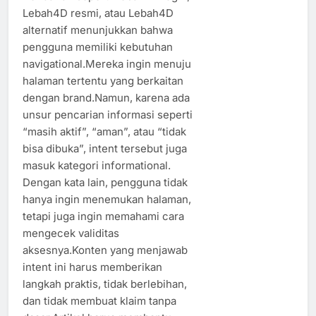
Lebah4D resmi, atau Lebah4D
alternatif menunjukkan bahwa
pengguna memiliki kebutuhan
navigational.Mereka ingin menuju
halaman tertentu yang berkaitan
dengan brand.Namun, karena ada
unsur pencarian informasi seperti
“masih aktif”, “aman”, atau “tidak
bisa dibuka”, intent tersebut juga
masuk kategori informational.
Dengan kata lain, pengguna tidak
hanya ingin menemukan halaman,
tetapi juga ingin memahami cara
mengecek validitas
aksesnya.Konten yang menjawab
intent ini harus memberikan
langkah praktis, tidak berlebihan,
dan tidak membuat klaim tanpa