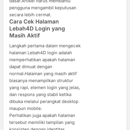
dasar.Artikel harus membantu
pengguna mengambil keputusan
secara lebih cermat.
Cara Cek Halaman
Lebah4D Login yang
Masih Aktif
Langkah pertama dalam mengecek
halaman Lebah4D login adalah
memperhatikan apakah halaman
dapat dimuat dengan
normal.Halaman yang masih aktif
biasanya menampilkan struktur
yang rapi, elemen login yang jelas,
dan respons yang stabil ketika
dibuka melalui perangkat desktop
maupun mobile.
Perhatikan juga apakah halaman
tersebut memiliki tampilan yang
konsisten dengan identitas