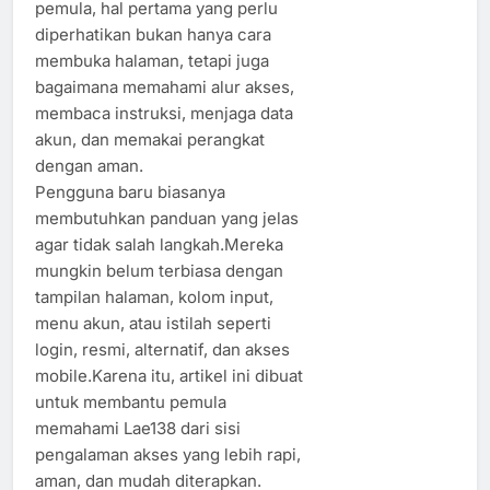
pemula, hal pertama yang perlu
diperhatikan bukan hanya cara
membuka halaman, tetapi juga
bagaimana memahami alur akses,
membaca instruksi, menjaga data
akun, dan memakai perangkat
dengan aman.
Pengguna baru biasanya
membutuhkan panduan yang jelas
agar tidak salah langkah.Mereka
mungkin belum terbiasa dengan
tampilan halaman, kolom input,
menu akun, atau istilah seperti
login, resmi, alternatif, dan akses
mobile.Karena itu, artikel ini dibuat
untuk membantu pemula
memahami Lae138 dari sisi
pengalaman akses yang lebih rapi,
aman, dan mudah diterapkan.