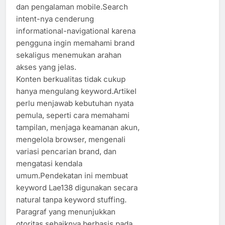
dan pengalaman mobile.Search
intent-nya cenderung
informational-navigational karena
pengguna ingin memahami brand
sekaligus menemukan arahan
akses yang jelas.
Konten berkualitas tidak cukup
hanya mengulang keyword.Artikel
perlu menjawab kebutuhan nyata
pemula, seperti cara memahami
tampilan, menjaga keamanan akun,
mengelola browser, mengenali
variasi pencarian brand, dan
mengatasi kendala
umum.Pendekatan ini membuat
keyword Lae138 digunakan secara
natural tanpa keyword stuffing.
Paragraf yang menunjukkan
otoritas sebaiknya berbasis pada