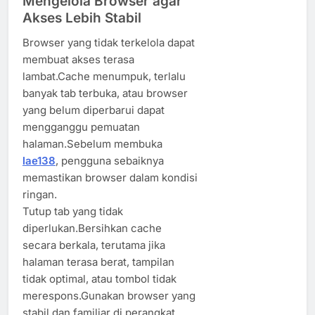
Mengelola Browser agar
Akses Lebih Stabil
Browser yang tidak terkelola dapat
membuat akses terasa
lambat.Cache menumpuk, terlalu
banyak tab terbuka, atau browser
yang belum diperbarui dapat
mengganggu pemuatan
halaman.Sebelum membuka
lae138
, pengguna sebaiknya
memastikan browser dalam kondisi
ringan.
Tutup tab yang tidak
diperlukan.Bersihkan cache
secara berkala, terutama jika
halaman terasa berat, tampilan
tidak optimal, atau tombol tidak
merespons.Gunakan browser yang
stabil dan familiar di perangkat